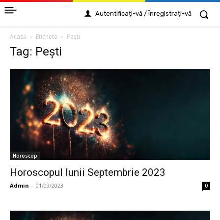
Autentificați-vă / Înregistrați-vă
Acasă
Etichete
Peşti
Tag: Peşti
Horoscop
Horoscopul lunii Septembrie 2023
Admin
-
01/09/2023
0