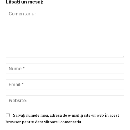
Lăsați un mesaj:
Comentariu:
Nu
Ema
Web
Salvați numele meu, adresa de e-mail și site-ul web în acest
browser pentru data viitoare i comentariu.