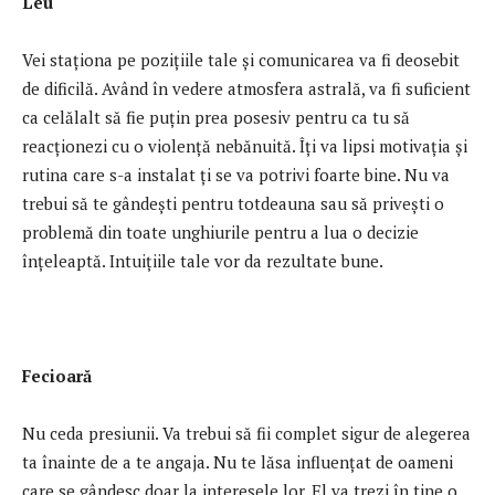
Leu
Vei staționa pe pozițiile tale și comunicarea va fi deosebit
de dificilă. Având în vedere atmosfera astrală, va fi suficient
ca celălalt să fie puțin prea posesiv pentru ca tu să
reacționezi cu o violență nebănuită. Îți va lipsi motivația și
rutina care s-a instalat ți se va potrivi foarte bine. Nu va
trebui să te gândești pentru totdeauna sau să privești o
problemă din toate unghiurile pentru a lua o decizie
înțeleaptă. Intuițiile tale vor da rezultate bune.
Fecioară
Nu ceda presiunii. Va trebui să fii complet sigur de alegerea
ta înainte de a te angaja. Nu te lăsa influențat de oameni
care se gândesc doar la interesele lor. El va trezi în tine o