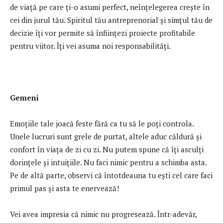
de viață pe care ți-o asumi perfect, neînțelegerea crește în
cei din jurul tău. Spiritul tău antreprenorial și simțul tău de
decizie îți vor permite să înființezi proiecte profitabile
pentru viitor. Îți vei asuma noi responsabilități.
Gemeni
Emoțiile tale joacă feste fără ca tu să le poți controla.
Unele lucruri sunt grele de purtat, altele aduc căldură și
confort în viața de zi cu zi. Nu putem spune că îți asculți
dorințele și intuițiile. Nu faci nimic pentru a schimba asta.
Pe de altă parte, observi că întotdeauna tu ești cel care faci
primul pas și asta te enervează!
Vei avea impresia că nimic nu progresează. Într-adevăr,