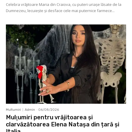
Celebra vrăjitoare Maria din Craiova, cu puteri uriașe lăsate de la
Dumnezeu, lecuieşte şi desface cele mai puternice farmece...
Multumiri
Admin
-
06/08/2026
Mulţumiri pentru vrăjitoarea și
clarvăzătoarea Elena Natașa din țară și
Italia