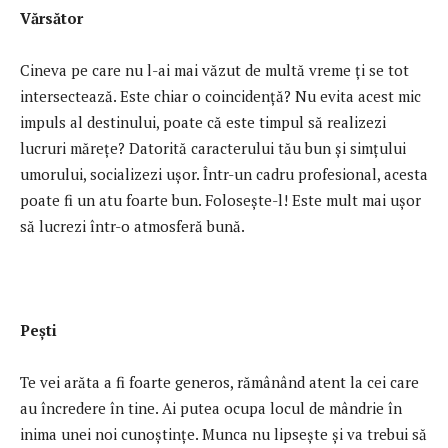
Vărsător
Cineva pe care nu l-ai mai văzut de multă vreme ți se tot
intersectează. Este chiar o coincidență? Nu evita acest mic
impuls al destinului, poate că este timpul să realizezi
lucruri mărețe? Datorită caracterului tău bun și simțului
umorului, socializezi ușor. Într-un cadru profesional, acesta
poate fi un atu foarte bun. Folosește-l! Este mult mai ușor
să lucrezi într-o atmosferă bună.
Pești
Te vei arăta a fi foarte generos, rămânând atent la cei care
au încredere în tine. Ai putea ocupa locul de mândrie în
inima unei noi cunoștințe. Munca nu lipsește și va trebui să