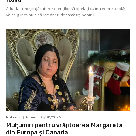
Aduc la cunoştinţă tuturor clienţilor să apelaţi cu încredere totală;
vă asigur că nu o să rămâneţi dezamăgiţi pentru...
Multumiri
Admin
-
06/08/2026
Mulţumiri pentru vrăjitoarea Margareta
din Europa și Canada