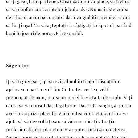
să-ți găsești un partener. Chiar dacă nu vă place, va trebui
să vă conformați cerințelor jobului dvs. Nu mai este vorba
de a lua drumuri secundare, dacă vă grăbiți sarcinile, riscați
să luați ușa! Nu vă așteptați să câștigați jackpot-ul pariând
bani în jocuri de noroc. Fii rezonabil.
Săgetător
Îți va fi greu să-ți păstrezi calmul în timpul discuțiilor
aprinse cu partenerul tău.Cu toate acestea, vei fi
preocupat de menținerea armoniei în viața ta de cuplu. Veți
căuta să vă consolidați legăturile. Dacă ețti singur, ai putea
avea o surpriză plăcută. V-am putea contacta pentru a vă
ajuta să vă dezvoltați sau să vă consolidați situația
profesională, dar planetele v-ar putea întârzia creșterea.
Nimic serios, realizările tale nu vor fi amenințate. Păstrați