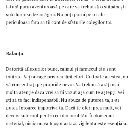
latură puțin aventuroasă pe care va trebui să o stăpânești
sub durerea dezamăgirii. Nu poți porni pe o cale
periculoasă fără să ții cont de sfaturile colegilor tăi.
Balanță
Datorită afluxurilor bune, calmul și farmecul tău sunt
întărite. Veți atrage privirea fără efort. Cu toate acestea, nu
vă concentrați pe propriile nevoi. Va trebui să arăți mai
multă atenție dacă vrei să fii văzut așa cum te aștepți. Vei
ști să te faci indispensabil. Nu abuza de puterea ta, s-ar
putea întoarce împotriva ta. Dacă te oferi prea mult, vei
deveni sufocant pentru cei din jurul tău. În domeniul
material, nimic nu va fi ușor astăzi, vigilența este esențială.