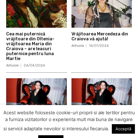
Cea mai puternică
Vrăjitoarea Mercedeza din
vrăjitoare din Oltenia-
Craiova vă ajută!
vrăjitoarea Maria din
Articole
16/01/2026
Craiova – are leacuri
puternice pentru luna
Martie
Articole
06/04/2026
Acest website foloseste cookie-uri proprii si ale tertilor pentru
a furniza vizitatorilor o experienta mult mai buna de navigare
Mi-a zis că nu-l las să se
Dependența lui de alcool
si servicii adaptate nevoilor si interesului fiecaruia.
Acceptă
simtă liber și să trăiască
chiar ne distruge căsnica
Articole
14/01/2026
Articole
12/01/2026