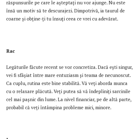
răspunsurile pe care le așteptați nu vor ajunge. Nu este
însă un motiv să te descurajezi. Dimpotrivă, ia taurul de
coarne și obține-ți tu însuți ceea ce vrei cu adevărat.
Rac
Legăturile făcute recent se vor concretiza. Dacă ești singur,
vei fi sfâșiat între mare entuziasm și teama de necunoscut.
Ca cuplu, rutina este bine stabilită. Vă veți aborda munca
cu o relaxare plăcută. Veți putea să vă îndepliniți sarcinile
cel mai pașnic din lume. La nivel financiar, pe de altă parte,
probabil că veți întâmpina probleme mici, minore.