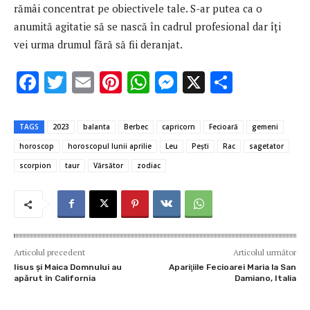
rămâi concentrat pe obiectivele tale. S-ar putea ca o
anumită agitatie să se nască în cadrul profesional dar îți
vei urma drumul fără să fii deranjat.
F
T
E
Pi
W
M
X
P
ac
w
m
nt
h
es
ar
e
it
ai
er
at
se
ta
TAGS
2023
balanta
Berbec
capricorn
Fecioară
gemeni
b
te
l
es
s
n
je
horoscop
horoscopul lunii aprilie
Leu
Peşti
Rac
sagetator
o
r
t
A
g
az
scorpion
taur
Vărsător
zodiac
o
p
er
ă
k
p
Articolul precedent
Articolul următor
Iisus şi Maica Domnului au
Apariţiile Fecioarei Maria la San
apărut în California
Damiano, Italia