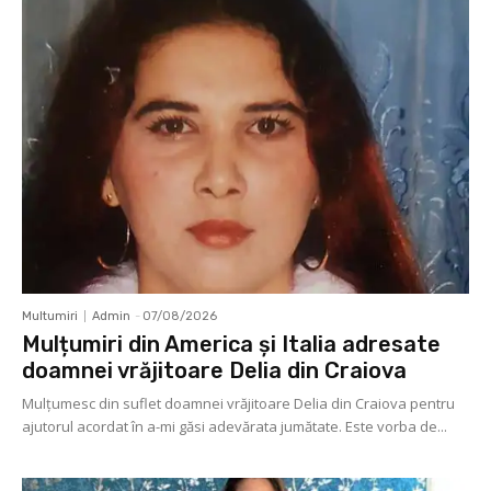
Multumiri
Admin
-
07/08/2026
Mulțumiri din America și Italia adresate
doamnei vrăjitoare Delia din Craiova
Mulţumesc din suflet doamnei vrăjitoare Delia din Craiova pentru
ajutorul acordat în a-mi găsi adevărata jumătate. Este vorba de...