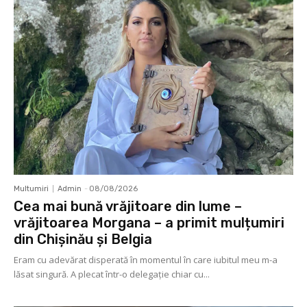
Multumiri
Admin
-
08/08/2026
Cea mai bună vrăjitoare din lume –
vrăjitoarea Morgana – a primit mulțumiri
din Chișinău și Belgia
Eram cu adevărat disperată în momentul în care iubitul meu m-a
lăsat singură. A plecat într-o delegaţie chiar cu...