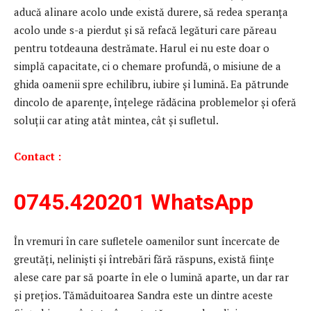
aducă alinare acolo unde există durere, să redea speranța
acolo unde s-a pierdut și să refacă legături care păreau
pentru totdeauna destrămate. Harul ei nu este doar o
simplă capacitate, ci o chemare profundă, o misiune de a
ghida oamenii spre echilibru, iubire și lumină. Ea pătrunde
dincolo de aparențe, înțelege rădăcina problemelor și oferă
soluții car ating atât mintea, cât și sufletul.
Contact :
0745.420201
WhatsApp
În vremuri în care sufletele oamenilor sunt încercate de
greutăți, neliniști și întrebări fără răspuns, există ființe
alese care par să poarte în ele o lumină aparte, un dar rar
și prețios. Tămăduitoarea Sandra este un dintre aceste