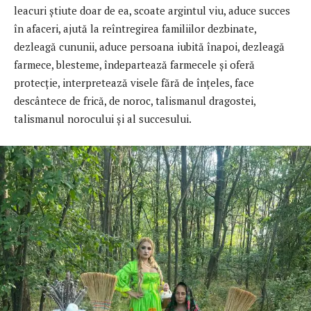
leacuri ştiute doar de ea, scoate argintul viu, aduce succes
în afaceri, ajută la reîntregirea familiilor dezbinate,
dezleagă cununii, aduce persoana iubită înapoi, dezleagă
farmece, blesteme, îndepartează farmecele şi oferă
protecţie, interpretează visele fără de înţeles, face
descântece de frică, de noroc, talismanul dragostei,
talismanul norocului şi al succesului.