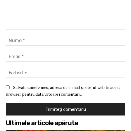
Comentariu:
Nu
Ema
Web
Salvați numele meu, adresa de e-mail și site-ul web în acest
browser pentru data viitoare i comentariu.
Ultimele articole apărute