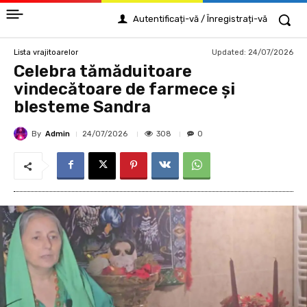
Autentificați-vă / Înregistrați-vă
Updated:
24/07/2026
Lista vrajitoarelor
Celebra tămăduitoare
vindecătoare de farmece și
blesteme Sandra
By
Admin
308
24/07/2026
0