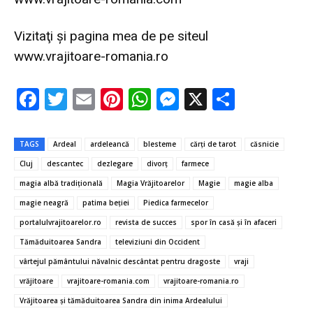
Vizitaţi şi pagina mea de pe siteul
www.vrajitoare-romania.ro
F
T
E
Pi
W
M
X
P
ac
w
m
nt
h
es
ar
e
it
ai
er
at
se
ta
TAGS
Ardeal
ardeleancă
blesteme
cărți de tarot
căsnicie
b
te
l
es
s
n
je
Cluj
descantec
dezlegare
divorţ
farmece
o
r
t
A
g
az
magia albă tradiţională
Magia Vrăjitoarelor
Magie
magie alba
o
p
er
ă
magie neagră
patima beţiei
Piedica farmecelor
portalulvrajitoarelor.ro
revista de succes
spor în casă şi în afaceri
k
p
Tămăduitoarea Sandra
televiziuni din Occident
vârtejul pământului năvalnic descântat pentru dragoste
vraji
vrăjitoare
vrajitoare-romania.com
vrajitoare-romania.ro
Vrăjitoarea și tămăduitoarea Sandra din inima Ardealului