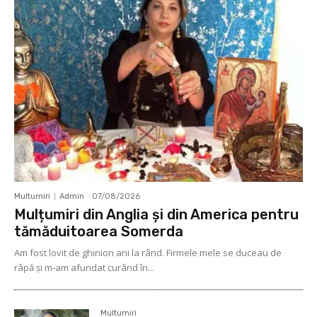
Multumiri
Admin
-
07/08/2026
Mulțumiri din Anglia și din America pentru
tămăduitoarea Somerda
Am fost lovit de ghinion ani la rând. Firmele mele se duceau de
râpă şi m-am afundat curând în...
Multumiri