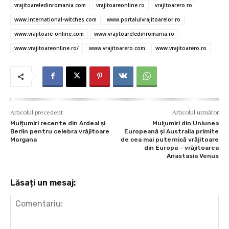
vrajitoareledinromania.com
vrajitoareonline.ro
vrajitoarero.ro
www.international-witches.com
www.portalulvrajitoarelor.ro
www.vrajitoare-online.com
www.vrajitoareledinromania.ro
www.vrajitoareonline.ro/
www.vrajitoarero.com
www.vrajitoarero.ro
Articolul precedent
Articolul următor
Mulțumiri recente din Ardeal și
Mulţumiri din Uniunea
Berlin pentru celebra vrăjitoare
Europeană și Australia primite
Morgana
de cea mai puternică vrăjitoare
din Europa – vrăjitoarea
Anastasia Venus
Lăsați un mesaj: