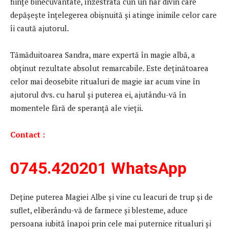
ființe binecuvântate, înzestrată cun un har divin care
depășește înțelegerea obișnuită și atinge inimile celor care
îi caută ajutorul.
Tămăduitoarea Sandra, mare expertă în magie albă, a
obținut rezultate absolut remarcabile. Este deţinătoarea
celor mai deosebite ritualuri de magie iar acum vine în
ajutorul dvs. cu harul şi puterea ei, ajutându-vă în
momentele fără de speranţă ale vieţii.
Contact :
0745.420201
WhatsApp
Deţine puterea Magiei Albe şi vine cu leacuri de trup şi de
suflet, eliberându-vă de farmece şi blesteme, aduce
persoana iubită înapoi prin cele mai puternice ritualuri şi