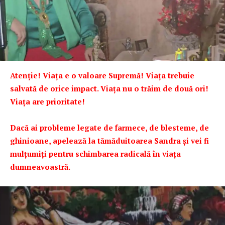
Atenție! Viața e o valoare Supremă! Viața trebuie
salvată de orice impact. Viața nu o trăim de două ori!
Viața are prioritate!
Dacă ai probleme legate de farmece, de blesteme, de
ghinioane, apelează la tămăduitoarea Sandra și vei fi
mulțumiți pentru schimbarea radicală în viața
dumneavoastră.