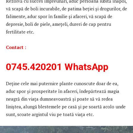
Rezolvă cu succes împreunări, aduc persoana iubită înapoi,
vă scapă de boli incurabile, de patima beţiei şi drogurilor, de
falimente, aduc spor în familie şi afaceri, vă scapă de
depresie, boli de piele, ameţeli, dureri de cap pentru
fertilitate etc.
Contact :
0745.420201
WhatsApp
Deține cele mai puternice plante cunoscute doar de ea,
aduc spor şi prosperitate în afaceri, îndepărtează magia
neagră din viaţa dumneavoastră şi poate să vă redea
liniştea, alungă blestemele pe casă şi pe soartă acolo unde
sunt, scoate argintul viu pe toată viaţa etc.