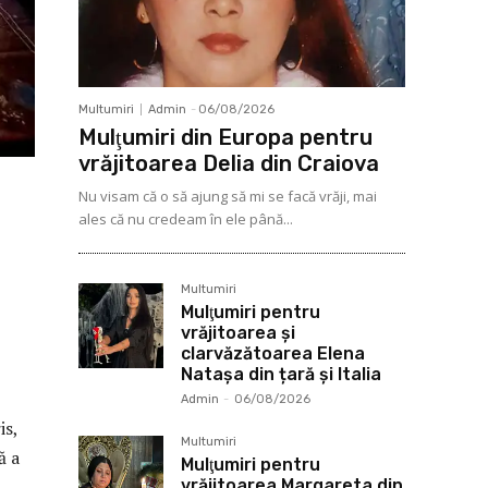
Multumiri
Admin
-
06/08/2026
Mulţumiri din Europa pentru
vrăjitoarea Delia din Craiova
Nu visam că o să ajung să mi se facă vrăji, mai
ales că nu credeam în ele până...
Multumiri
Mulţumiri pentru
vrăjitoarea și
clarvăzătoarea Elena
Natașa din țară și Italia
Admin
-
06/08/2026
is,
Multumiri
ă a
Mulţumiri pentru
vrăjitoarea Margareta din