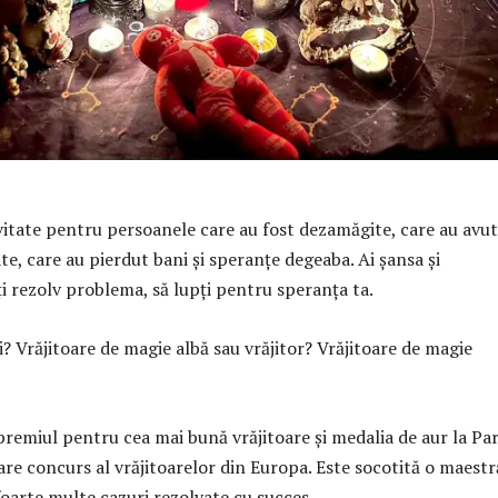
vitate pentru persoanele care au fost dezamăgite, care au avut
te, care au pierdut bani și speranțe degeaba. Ai șansa și
îți rezolv problema, să lupți pentru speranța ta.
ți? Vrăjitoare de magie albă sau vrăjitor? Vrăjitoare de magie
remiul pentru cea mai bună vrăjitoare și medalia de aur la Par
re concurs al vrăjitoarelor din Europa. Este socotită o maestr
e foarte multe cazuri rezolvate cu succes.