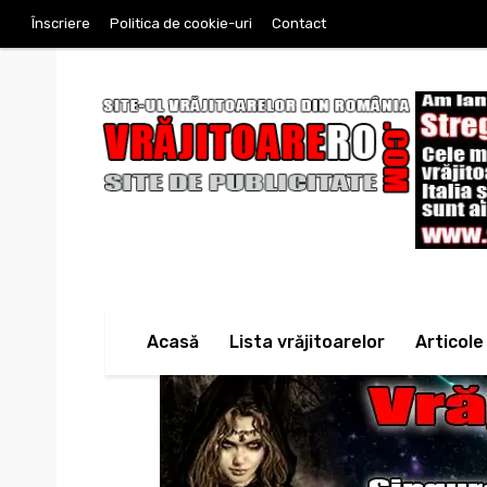
Înscriere
Politica de cookie-uri
Contact
Acasă
Lista vrăjitoarelor
Articole