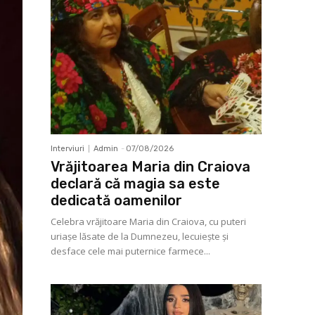
Interviuri
Admin
-
07/08/2026
Vrăjitoarea Maria din Craiova
declară că magia sa este
dedicată oamenilor
Celebra vrăjitoare Maria din Craiova, cu puteri
uriașe lăsate de la Dumnezeu, lecuieşte şi
desface cele mai puternice farmece...