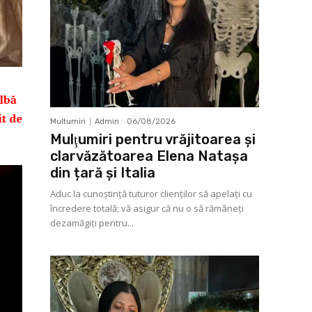
albă
it de
Multumiri
Admin
-
06/08/2026
Mulţumiri pentru vrăjitoarea și
clarvăzătoarea Elena Natașa
din țară și Italia
Aduc la cunoştinţă tuturor clienţilor să apelaţi cu
încredere totală; vă asigur că nu o să rămâneţi
dezamăgiţi pentru...