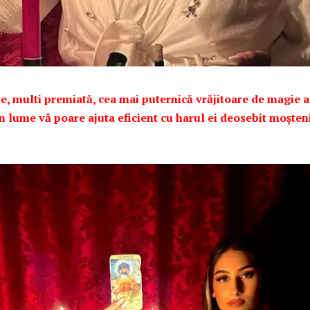
e, multi premiată, cea mai puternică vrăjitoare de magie 
n lume vă poare ajuta eficient cu harul ei deosebit moșten