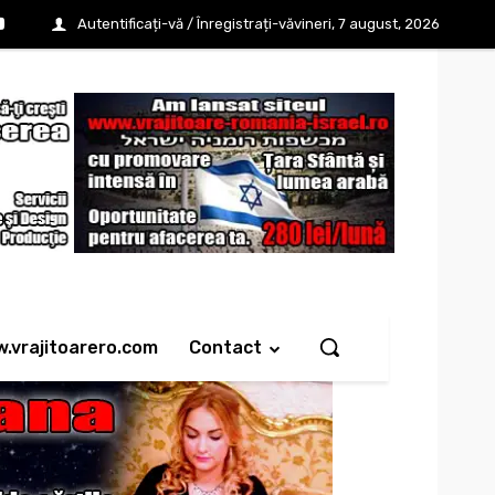
Autentificați-vă / Înregistrați-vă
vineri, 7 august, 2026
w.vrajitoarero.com
Contact