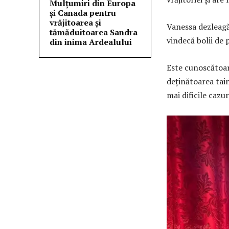
Mulțumiri din Europa
și Canada pentru
vrăjitoarea și
Vanessa dezleagă 
tămăduitoarea Sandra
vindecă bolii de 
din inima Ardealului
Este cunoscătoar
deţinătoarea tain
mai dificile cazu