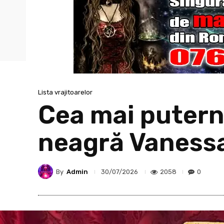
Lista vrajitoarelor
Cea mai puterni
neagră Vaness
By
Admin
2058
0
30/07/2026