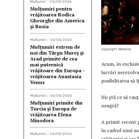
Multumiri
06/08/2026
Mulțumiri pentru
vrăjitoarea Rodica
Gheorghe din America
și Rusia
Multumiri
06/08/2026
Mulţumiri extrem de
copyright Vanessa
noi din Târgu Mureș și
Arad primite de cea
Acum, în exclusi
mai puternică
vrăjitoare din Europa –
lucrări nerezolva
vrăjitoarea Anastasia
posibilitatea să 
Venus
Nu știi ce să cau
Multumiri
06/08/2026
Mulţumiri primite din
neagră?
Turcia și Europa de
vrăjitoarea Elena
Minodora
A primit recent p
în cadrul unui ma
Multumiri
06/08/2026
vrăjitoriei și ar