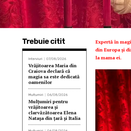
Trebuie citit
Expertă în magi
din Europa și di
la mama ei.
Interviuri
07/08/2026
Vrăjitoarea Maria din
Craiova declară că
magia sa este dedicată
oamenilor
Multumiri
06/08/2026
Mulţumiri pentru
vrăjitoarea și
clarvăzătoarea Elena
Natașa din țară și Italia
Multumiri
06/08/2026