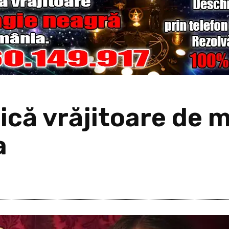
că vrăjitoare de m
a