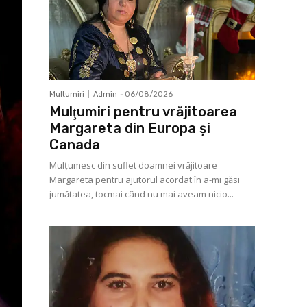
Multumiri
Admin
-
06/08/2026
Mulţumiri pentru vrăjitoarea
Margareta din Europa și
Canada
Mulţumesc din suflet doamnei vrăjitoare
Margareta pentru ajutorul acordat în a-mi găsi
jumătatea, tocmai când nu mai aveam nicio...