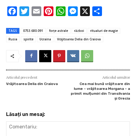
F
T
E
Pi
W
M
X
P
ac
w
m
nt
h
es
ar
e
it
ai
er
at
se
ta
TAGS
0753.680.091
forțe astrale
război
ritualuri de magie
b
te
l
es
s
n
je
Rusia
spirite
Ucraina
Vrăjitoarea Delia din Craiova
o
r
t
A
g
az
o
p
er
ă
k
p
Articolul precedent
Articolul următor
Vrăjitoarea Delia din Craiova
Cea mai bună vrăjitoare din
lume – vrăjitoarea Morgana – a
primit mulțumiri din Transilvania
și Grecia
Lăsați un mesaj: