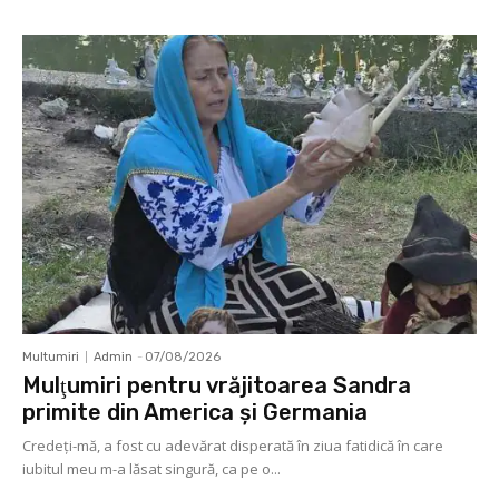
Multumiri
Admin
-
07/08/2026
Mulţumiri pentru vrăjitoarea Sandra
primite din America și Germania
Credeți-mă, a fost cu adevărat disperată în ziua fatidică în care
iubitul meu m-a lăsat singură, ca pe o...