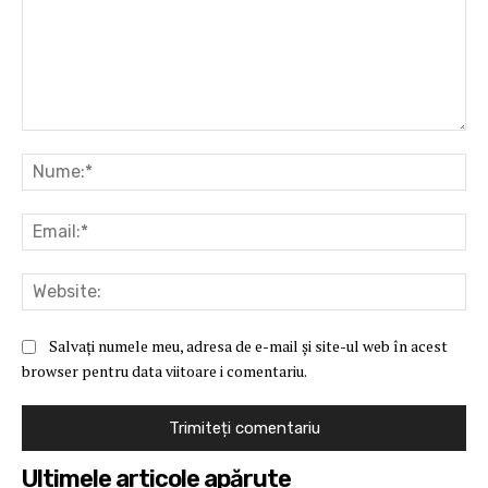
Comentariu:
Nu
Ema
Web
Salvați numele meu, adresa de e-mail și site-ul web în acest
browser pentru data viitoare i comentariu.
Ultimele articole apărute