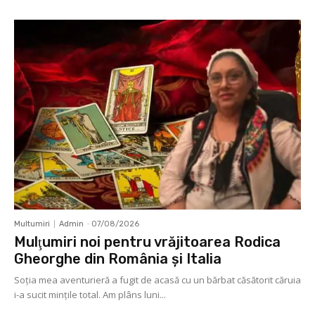
Multumiri
Admin
-
07/08/2026
Mulţumiri noi pentru vrăjitoarea Rodica
Gheorghe din România și Italia
Soţia mea aventurieră a fugit de acasă cu un bărbat căsătorit căruia
i-a sucit mințile total. Am plâns luni...