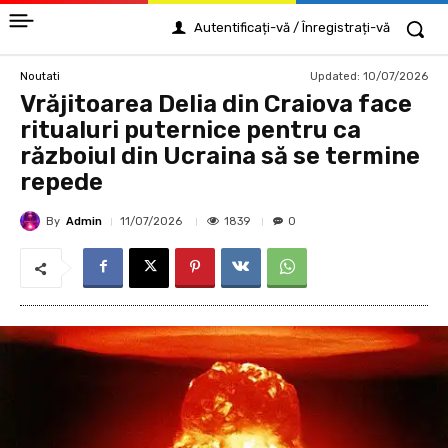
Autentificați-vă / Înregistrați-vă
Updated:
10/07/2026
Noutati
Vrăjitoarea Delia din Craiova face
ritualuri puternice pentru ca
războiul din Ucraina să se termine
repede
By
Admin
1839
11/07/2026
0