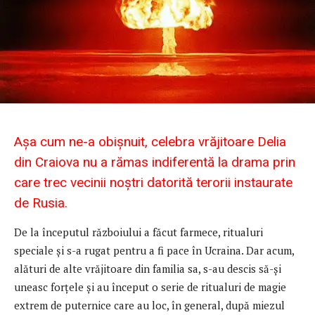
Așa cum ne-a obișnuit, celebra vrăjitoare Delia
din Craiova nu a rămas indiferentă la drama prin
care trec vecinii noștri datorită terorii instaurate
de Rusia.
De la începutul războiului a făcut farmece, ritualuri
speciale și s-a rugat pentru a fi pace în Ucraina. Dar acum,
alături de alte vrăjitoare din familia sa, s-au descis să-și
uneasc forțele și au început o serie de ritualuri de magie
extrem de puternice care au loc, în general, după miezul