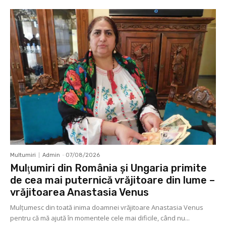
Multumiri
Admin
-
07/08/2026
Mulţumiri din România și Ungaria primite
de cea mai puternică vrăjitoare din lume –
vrăjitoarea Anastasia Venus
Mulţumesc din toată inima doamnei vrăjitoare Anastasia Venus
pentru că mă ajută în momentele cele mai dificile, când nu...