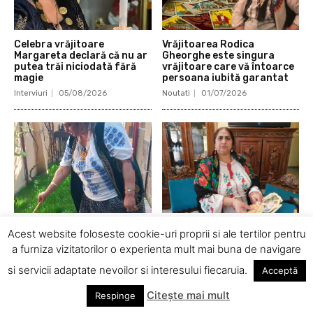
Celebra vrăjitoare
Vrăjitoarea Rodica
Margareta declară că nu ar
Gheorghe este singura
putea trăi niciodată fără
vrăjitoare care vă întoarce
magie
persoana iubită garantat
Interviuri
05/08/2026
Noutati
01/07/2026
Vrăjitoarea Anastasia
Vrăjitoarea Venus este cea
Acest website foloseste cookie-uri proprii si ale tertilor pentru
Venus a făcut ritualuri de
mai eficientă în Noapte de
a furniza vizitatorilor o experienta mult mai buna de navigare
împreunare și pentru
Sânziene
alungarea Răului în
Noutati
24/06/2026
si servicii adaptate nevoilor si interesului fiecaruia.
Acceptă
noaptea de Sânziene
Noutati
24/06/2026
Citește mai mult
Respinge
© Newspaper Theme by tagDiv | All rights reserved.