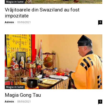
Magia in lume
Vrăjitoarele din Swaziland au fost
impozitate
Admin
-
09/06/2021
0
Magia in lume
Magia Gong Tau
Admin
-
08/06/2021
0