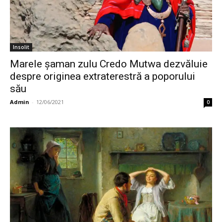
Insolit
Marele şaman zulu Credo Mutwa dezvăluie
despre originea extraterestră a poporului
său
Admin
-
12/06/2021
0