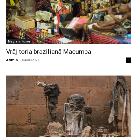
Magia in lume
Vrăjitoria braziliană Macumba
Admin
-
04/06/2021
0