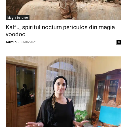
Magia in lume
Kalfu, spiritul nocturn periculos din magia
voodoo
Admin
-
03/06/2021
0