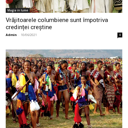
Magia in lume
Vrăjitoarele columbiene sunt împotriva
credinței creștine
Admin
-
10/06/2021
0