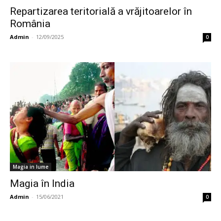
Repartizarea teritorială a vrăjitoarelor în
România
Admin
-
12/09/2025
0
Magia in lume
Magia în India
Admin
-
15/06/2021
0