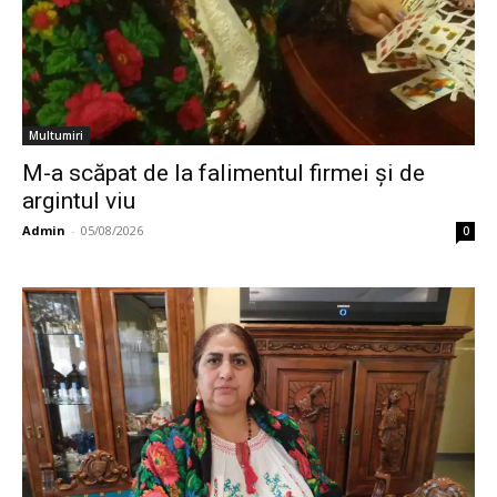
Multumiri
M-a scăpat de la falimentul firmei și de
argintul viu
Admin
-
05/08/2026
0