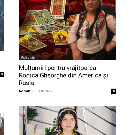
Multumiri
Mulțumiri pentru vrăjitoarea
Rodica Gheorghe din America și
0
Rusia
Admin
-
06/08/2026
0