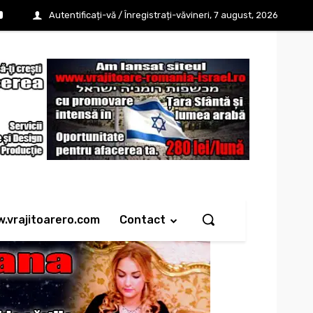
Autentificați-vă / Înregistrați-vă
vineri, 7 august, 2026
w.vrajitoarero.com
Contact