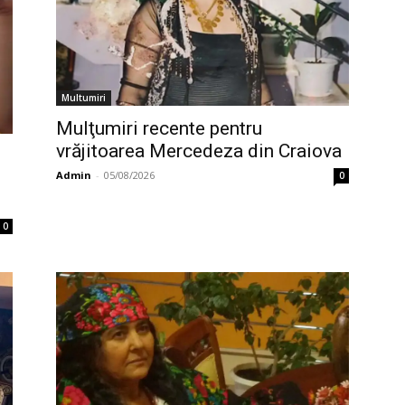
Multumiri
Mulţumiri recente pentru
vrăjitoarea Mercedeza din Craiova
Admin
-
05/08/2026
0
0