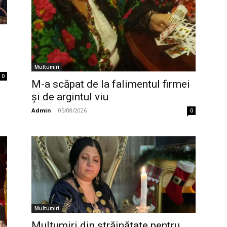
Multumiri
0
M-a scăpat de la falimentul firmei
și de argintul viu
Admin
-
05/08/2026
0
Multumiri
Mulţumiri din străinătate pentru