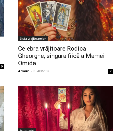
Lista vrajitoarelor
Celebra vrăjitoare Rodica
Gheorghe, singura fiică a Mamei
Omida
0
Admin
-
05/08/2026
2
Multumiri