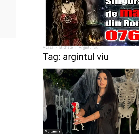
Acasă
Etichete
Argintul viu
Tag: argintul viu
Multumiri