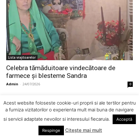
Lista vrajitoarelor
Celebra tămăduitoare vindecătoare de
farmece și blesteme Sandra
Admin
-
24/07/2026
0
Acest website foloseste cookie-uri proprii si ale tertilor pentru
a furniza vizitatorilor o experienta mult mai buna de navigare
1
2
3
si servicii adaptate nevoilor si interesului fiecaruia.
Acceptă
Citește mai mult
Respinge
© Newspaper Theme by tagDiv | All rights reserved.