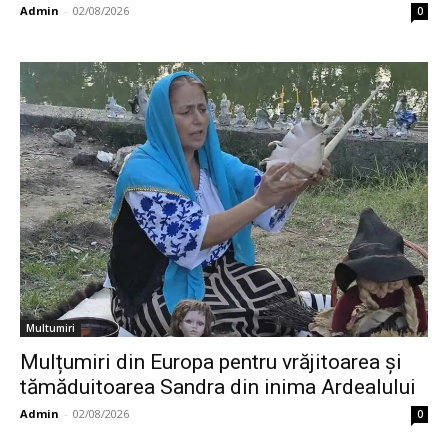
Admin
-
02/08/2026
0
Multumiri
Mulțumiri din Europa pentru vrăjitoarea și
tămăduitoarea Sandra din inima Ardealului
Admin
-
02/08/2026
0