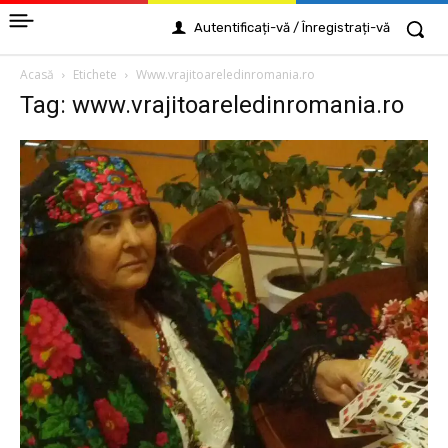
Autentificați-vă / Înregistrați-vă
Acasă
Etichete
Www.vrajitoareledinromania.ro
Tag: www.vrajitoareledinromania.ro