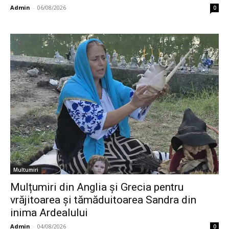
Admin
-
06/08/2026
0
Multumiri
Mulțumiri din Anglia și Grecia pentru
vrăjitoarea și tămăduitoarea Sandra din
inima Ardealului
Admin
-
04/08/2026
0