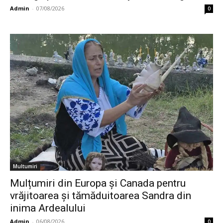
Admin
-
07/08/2026
0
Multumiri
Mulțumiri din Europa și Canada pentru
vrăjitoarea și tămăduitoarea Sandra din
inima Ardealului
Admin
-
06/08/2026
0