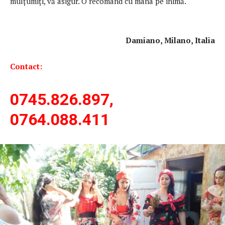
mulţumiţi, vă asigur. O recomand cu mâna pe inimă.
Damiano, Milano, Italia
Contact:
0745.826.897,
0764.088.411