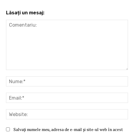
Lăsați un mesaj:
Comentariu:
Nu
Ema
Web
Salvați numele meu, adresa de e-mail și site-ul web în acest