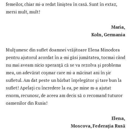
femeilor, chiar mi-a redat liniştea în casă. Sunt în extaz,
mersi mult, mult!
Maria,
Koln, Germania
Mulţumesc din suflet doamnei vrăjitoare Elena Minodora
pentru ajutorul acordat în a-mi găsi jumătatea, tocmai când
nu mai aveam nicio speranţă că se va rezolva şi problema
mea, un adevărat coșmar care mi-a măcinat ani în șir
sufletul. Am dat peste un bărbat înţelegător şi tare bun la
suflet! Apelaţi cu încredere la ea, pe mine m-a ajutat
enorm, recunosc, de aceea am decis să o recomand tuturor
oamenilor din Rusia!
Elena,
Moscova, Federația Rusă