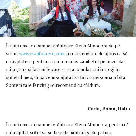
Îi mulţumesc doamnei vrăjitoare Elena Minodora de pe
siteul
www.vrajitoarero.com
şi n-am cuvinte de ajuns ca să
o răsplătesc pentru că mi-a readus zâmbetul pe buze, dar
mi-a şters și lacrimile care s-au acumulat ani întregi în
sufletul meu, după ce m-a ajutat să fiu cu persoana iubită.
Suntem tare fericiți și o recomand cu căldură.
Carla, Roma, Italia
Îi mulţumesc doamnei vrăjitoare Elena Minodora pentru că
mi-a ajutat soţul să se lase de băutură şi de patima