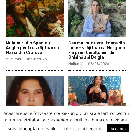
Mulţumiri din Spania şi
Cea mai bună vrăjitoare din
Anglia pentru vrăjitoarea
lume – vrăjitoarea Morgana
Maria din Craiova
– a primit mulțumiri din
Chișinău și Belgia
Multumiri
08/08/2026
Multumiri
08/08/2026
Acest website foloseste cookie-uri proprii si ale tertilor pentru
a furniza vizitatorilor o experienta mult mai buna de navigare
Mulțumiri din America și
Mulțumiri din Anglia și din
Italia adresate doamnei
America pentru
si servicii adaptate nevoilor si interesului fiecaruia.
Acceptă
vrăjitoare Delia din Craiova
tămăduitoarea Somerda