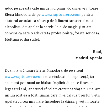
Aduc pe această cale mii de mulţumiri doamnei vrăjitoare
Elena Minodora de pe
www.vrajitoarero.com
pentru
ajutorul acordat ca să scap de faliment iar socrul meu de
alcoolism. Am apelat la serviciile ei de magie şi m-am
convins că este o adevărată profesionistă, foarte serioasă.
Mulţumesc din suflet.
Raul,
Madrid, Spania
Doamna vrăjitoare Elena Minodora, de pe siteul
www.vrajitoarero.com
m-a vindecat de impotenţă, iar
acum mă pot numi un bărbat împlinit după ce fusesem
legat trei ani, iar atunci când am crezut ca viaţa nu mai are
niciun rost ea a fost lumina care mi-a călăuzit restul vieţii.
Apelaţi cu cea mai mare încredere la dânsa şi veţi fi foarte