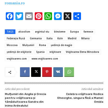
romania.ro
F
T
E
Pi
W
M
X
P
ac
w
m
nt
h
es
ar
e
it
ai
er
at
se
ta
TAGS
alcoolism
argintul viu
blesteme
Europa
farmece
b
te
l
es
s
n
je
Federația Rusă
Germania
Italia
Koln
Madrid
Milano
o
r
t
A
g
az
Moscova
Mulțumiri
Roma
şedinţă de magie
o
p
er
ă
şedinţă de vrăjitorie
Spania
vrăjitoare
Vrăjitoarea Elena Minodora
vrajitoarero.com
www.vrajitoarero.com
k
p
Articolul precedent
Articolul următor
Mulțumiri din Anglia și Grecia
Celebra vrăjitoare Rodica
pentru vrăjitoarea și
Gheorghe, singura fiică a Mamei
tămăduitoarea Sandra din
Omida
inima Ardealului