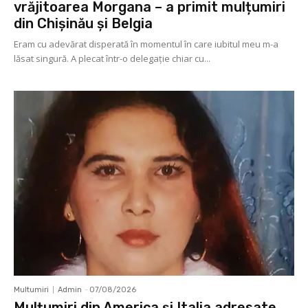
vrăjitoarea Morgana – a primit mulțumiri
din Chișinău și Belgia
Eram cu adevărat disperată în momentul în care iubitul meu m-a
lăsat singură. A plecat într-o delegaţie chiar cu...
Multumiri
Admin
-
07/08/2026
Mulțumiri din America și Italia adresate