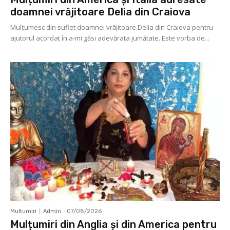
doamnei vrăjitoare Delia din Craiova
Mulţumesc din suflet doamnei vrăjitoare Delia din Craiova pentru
ajutorul acordat în a-mi găsi adevărata jumătate. Este vorba de...
Multumiri
Admin
-
07/08/2026
Mulțumiri din Anglia și din America pentru