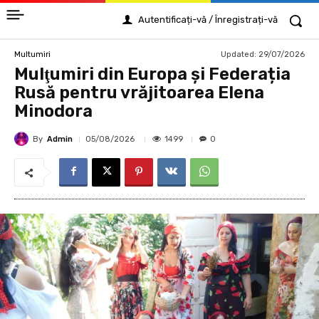
Autentificați-vă / Înregistrați-vă
Updated:
29/07/2026
Multumiri
Mulţumiri din Europa și Federația
Rusă pentru vrăjitoarea Elena
Minodora
By
Admin
1499
05/08/2026
0