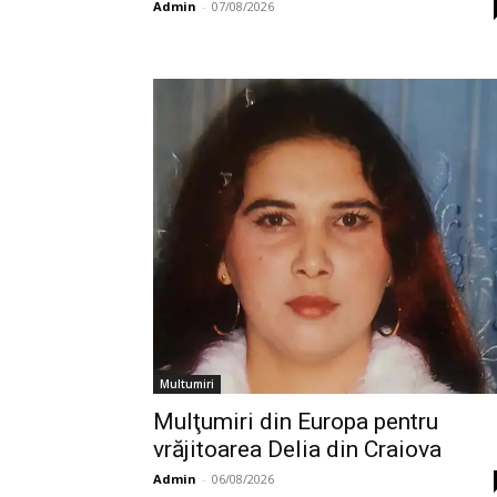
Admin
-
07/08/2026
Multumiri
Mulţumiri din Europa pentru
vrăjitoarea Delia din Craiova
Admin
-
06/08/2026