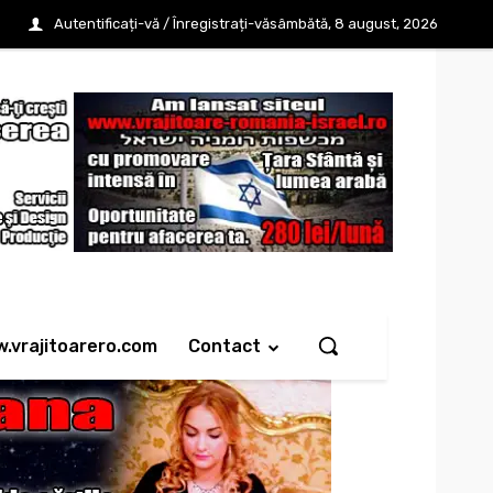
Autentificați-vă / Înregistrați-vă
sâmbătă, 8 august, 2026
w.vrajitoarero.com
Contact