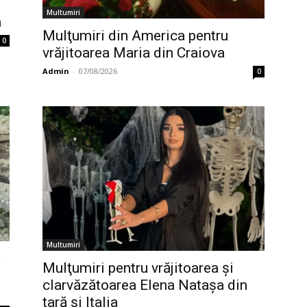
Multumiri
a
Mulţumiri din America pentru
0
vrăjitoarea Maria din Craiova
Admin
-
07/08/2026
0
Multumiri
a
Mulţumiri pentru vrăjitoarea și
clarvăzătoarea Elena Natașa din
țară și Italia