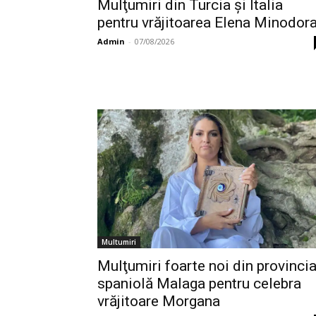
Mulţumiri din Turcia și Italia
pentru vrăjitoarea Elena Minodor
Admin
-
07/08/2026
Multumiri
Mulţumiri foarte noi din provinci
spaniolă Malaga pentru celebra
vrăjitoare Morgana