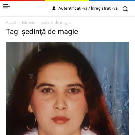
Autentificați-vă / Înregistrați-vă
Acasă
Etichete
şedinţă de magie
Tag: şedinţă de magie