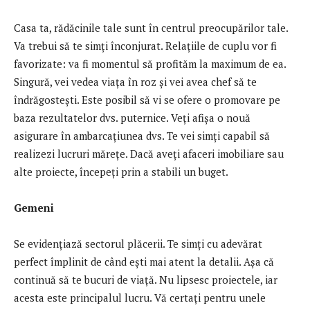
Casa ta, rădăcinile tale sunt în centrul preocupărilor tale.
Va trebui să te simți înconjurat. Relațiile de cuplu vor fi
favorizate: va fi momentul să profităm la maximum de ea.
Singură, vei vedea viața în roz și vei avea chef să te
îndrăgostești. Este posibil să vi se ofere o promovare pe
baza rezultatelor dvs. puternice. Veți afișa o nouă
asigurare în ambarcațiunea dvs. Te vei simți capabil să
realizezi lucruri mărețe. Dacă aveți afaceri imobiliare sau
alte proiecte, începeți prin a stabili un buget.
Gemeni
Se evidențiază sectorul plăcerii. Te simți cu adevărat
perfect împlinit de când ești mai atent la detalii. Așa că
continuă să te bucuri de viață. Nu lipsesc proiectele, iar
acesta este principalul lucru. Vă certați pentru unele