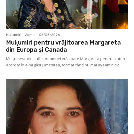
Multumiri
Admin
-
06/08/2026
Mulţumiri pentru vrăjitoarea Margareta
din Europa și Canada
Mulţumesc din suflet doamnei vrăjitoare Margareta pentru ajutorul
acordat în a-mi găsi jumătatea, tocmai când nu mai aveam nicio...