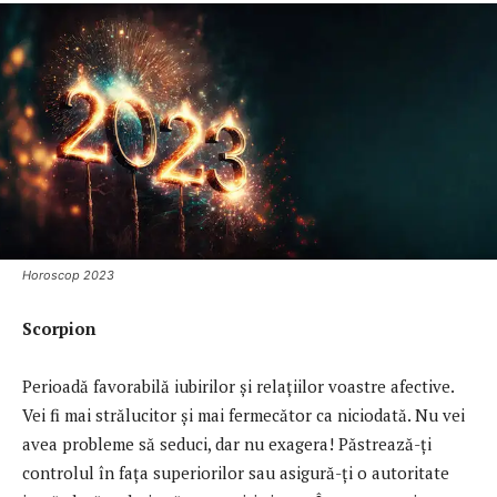
Horoscop 2023
Scorpion
Perioadă favorabilă iubirilor și relațiilor voastre afective.
Vei fi mai strălucitor și mai fermecător ca niciodată. Nu vei
avea probleme să seduci, dar nu exagera! Păstrează-ți
controlul în fața superiorilor sau asigură-ți o autoritate