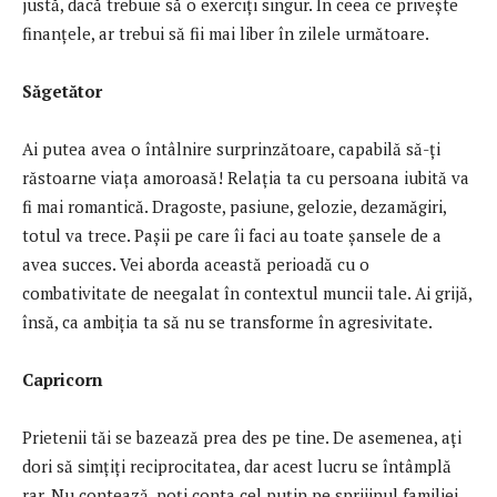
justă, dacă trebuie să o exerciți singur. În ceea ce privește
finanțele, ar trebui să fii mai liber în zilele următoare.
Săgetător
Ai putea avea o întâlnire surprinzătoare, capabilă să-ți
răstoarne viața amoroasă! Relația ta cu persoana iubită va
fi mai romantică. Dragoste, pasiune, gelozie, dezamăgiri,
totul va trece. Pașii pe care îi faci au toate șansele de a
avea succes. Vei aborda această perioadă cu o
combativitate de neegalat în contextul muncii tale. Ai grijă,
însă, ca ambiția ta să nu se transforme în agresivitate.
Capricorn
Prietenii tăi se bazează prea des pe tine. De asemenea, ați
dori să simțiți reciprocitatea, dar acest lucru se întâmplă
rar. Nu contează, poți conta cel puțin pe sprijinul familiei