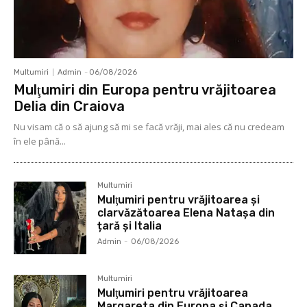
Multumiri
Admin
-
06/08/2026
Mulţumiri din Europa pentru vrăjitoarea
Delia din Craiova
Nu visam că o să ajung să mi se facă vrăji, mai ales că nu credeam
în ele până...
Multumiri
Mulţumiri pentru vrăjitoarea și
clarvăzătoarea Elena Natașa din
țară și Italia
Admin
-
06/08/2026
Multumiri
Mulţumiri pentru vrăjitoarea
Margareta din Europa și Canada