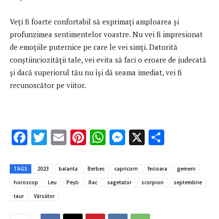
Veți fi foarte confortabil să exprimați amploarea și
profunzimea sentimentelor voastre. Nu vei fi impresionat
de emoțiile puternice pe care le vei simți. Datorită
conștiinciozității tale, vei evita să faci o eroare de judecată
și dacă superiorul tău nu își dă seama imediat, vei fi
recunoscător pe viitor.
F
T
E
Pi
W
M
X
P
ac
w
m
nt
h
es
ar
e
it
ai
er
at
se
ta
TAGS
2023
balanta
Berbec
capricorn
fecioara
gemeni
b
te
l
es
s
n
je
horoscop
Leu
Peşti
Rac
sagetator
scorpion
septembrie
o
r
t
A
g
az
taur
Vărsător
o
p
er
ă