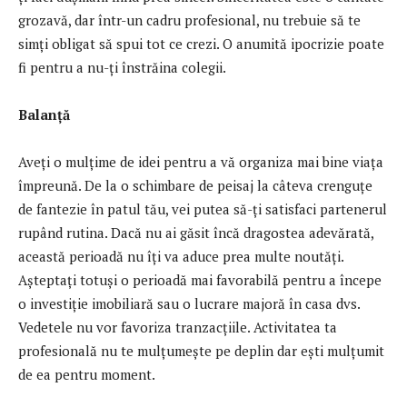
grozavă, dar într-un cadru profesional, nu trebuie să te
simți obligat să spui tot ce crezi. O anumită ipocrizie poate
fi pentru a nu-ți înstrăina colegii.
Balanță
Aveți o mulțime de idei pentru a vă organiza mai bine viața
împreună. De la o schimbare de peisaj la câteva crenguțe
de fantezie în patul tău, vei putea să-ți satisfaci partenerul
rupând rutina. Dacă nu ai găsit încă dragostea adevărată,
această perioadă nu îți va aduce prea multe noutăți.
Așteptați totuși o perioadă mai favorabilă pentru a începe
o investiție imobiliară sau o lucrare majoră în casa dvs.
Vedetele nu vor favoriza tranzacțiile. Activitatea ta
profesională nu te mulțumește pe deplin dar ești mulțumit
de ea pentru moment.