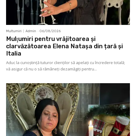
Multumiri
Admin
-
06/08/2026
Mulţumiri pentru vrăjitoarea și
clarvăzătoarea Elena Natașa din țară și
Italia
Aduc la cunoştinţă tuturor clienţilor să apelaţi cu încredere totală;
vă asigur că nu o să rămâneţi dezamăgiţi pentru...