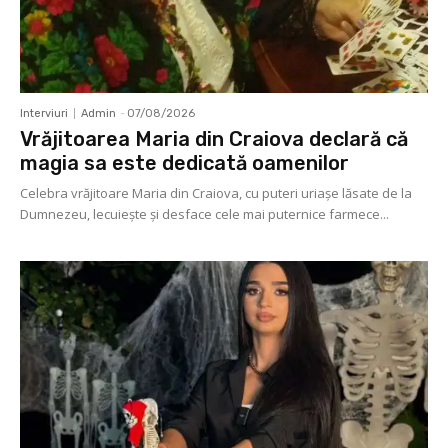
Interviuri
Admin
-
07/08/2026
Vrăjitoarea Maria din Craiova declară că
magia sa este dedicată oamenilor
Celebra vrăjitoare Maria din Craiova, cu puteri uriașe lăsate de la
Dumnezeu, lecuieşte şi desface cele mai puternice farmece...