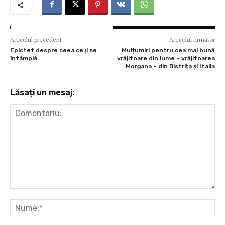
k
p
Articolul precedent
Articolul următor
Epictet despre ceea ce ţi se
Mulțumiri pentru cea mai bună
întâmplă
vrăjitoare din lume – vrăjitoarea
Morgana – din Bistrița și Italia
Lăsați un mesaj:
Comentariu:
Nu