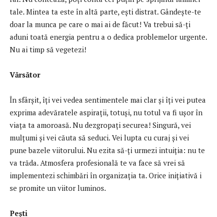
tale. Mintea ta este în altă parte, ești distrat. Gândește-te
doar la munca pe care o mai ai de făcut! Va trebui să-ți
aduni toată energia pentru a o dedica problemelor urgente.
Nu ai timp să vegetezi!
Vărsător
În sfârșit, îți vei vedea sentimentele mai clar și îți vei putea
exprima adevăratele aspirații, totuși, nu totul va fi ușor în
viața ta amoroasă. Nu dezgropați securea! Singură, vei
mulțumi și vei căuta să seduci. Vei lupta cu curaj și vei
pune bazele viitorului. Nu ezita să-ți urmezi intuiția: nu te
va trăda. Atmosfera profesională te va face să vrei să
implementezi schimbări în organizația ta. Orice inițiativă i
se promite un viitor luminos.
Pești