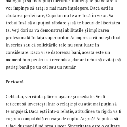
dialogul și să îndreptați lucrurile. Influențele planetare te
vor împinge să arăți o mai mare înțelegere. Dacă ești în
căutarea perlei rare, Cupidon nu te are încă în vizor. Va
trebui însă să ai puțină răbdare și să te bucuri de libertatea
ta. Veți dori să vă demonstrați abilitățile și implicarea
profesională în fața superiorilor. Ai impresia că nu ești luat
în serios sau că solicitările tale nu sunt luate în
considerare. Dacă vi se datorează bani, acesta este un
moment bun pentru a-i revendica, dar ar trebui să evitați să
pariați banii pe un cal sau un număr.
Fecioară
Celibatar, vei căuta plăceri ușoare și imediate. Vei fi
reticent să investești într-o relație și cu atât mai puțin să
te angajezi. Dacă ești într-o relație, atitudinea ta rigidă va fi
cu greu compatibilă cu viața de cuplu. Ai grijă! Ai putea să-
ți faci dușmani fiind prea sincer. Sinceritatea este o calitate