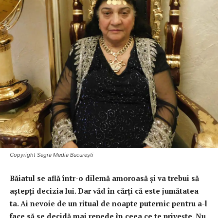
Copyright Segra Media București
Băiatul se află într-o dilemă amoroasă şi va trebui să
aştepţi decizia lui. Dar văd în cărţi că este jumătatea
ta.
Ai nevoie de un ritual de noapte puternic pentru a-l
face să se decidă mai repede în ceea ce te priveşte. Nu