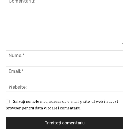
Comentariu:
Nu
Ema
Web
Salvați numele meu, adresa de e-mail și site-ul web în acest
browser pentru data viitoare i comentariu.