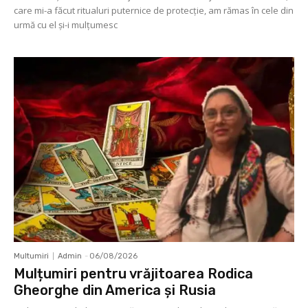
care mi-a făcut ritualuri puternice de protecţie, am rămas în cele din
urmă cu el şi-i mulţumesc
Multumiri
Admin
-
06/08/2026
Mulțumiri pentru vrăjitoarea Rodica
Gheorghe din America și Rusia