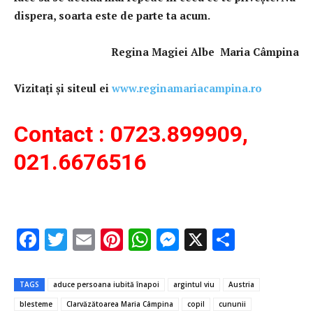
dispera, soarta este de parte ta acum.
Regina Magiei Albe Maria Câmpina
Vizitaţi şi siteul ei
www.reginamariacampina.ro
Contact : 0723.899909,
021.6676516
F
T
E
Pi
W
M
X
P
ac
w
m
nt
h
es
ar
e
it
ai
er
at
se
ta
TAGS
aduce persoana iubită înapoi
argintul viu
Austria
b
te
l
es
s
n
je
blesteme
Clarvăzătoarea Maria Câmpina
copil
cununii