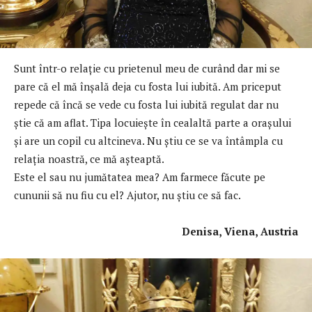
Sunt într-o relație cu prietenul meu de curând dar mi se
pare că el mă înşală deja cu fosta lui iubită. Am priceput
repede că încă se vede cu fosta lui iubită regulat dar nu
știe că am aflat. Tipa locuieşte în cealaltă parte a oraşului
şi are un copil cu altcineva. Nu ştiu ce se va întâmpla cu
relația noastră, ce mă aşteaptă.
Este el sau nu jumătatea mea? Am farmece făcute pe
cununii să nu fiu cu el? Ajutor, nu ştiu ce să fac.
Denisa, Viena, Austria