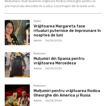
Mulţumesc mult doamnei vrăjitoare Rodica Gheorghe pentru că
prin harul său deosebit mi-a adus soţul înapoi din braţele unei...
Video
Vrăjitoarea Margareta face
ritualuri puternice de împreunare în
noaptea de luni
Admin
-
06/08/2026
Multumiri
Mulţumiri din Spania pentru
vrăjitoarea Mercedeza
Admin
-
06/08/2026
Multumiri
Mulțumiri pentru vrăjitoarea Rodica
Gheorghe din America și Rusia
Admin
-
06/08/2026