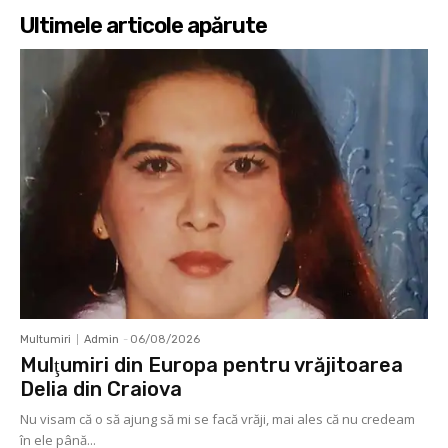
Ultimele articole apărute
Multumiri
Admin
-
06/08/2026
Mulţumiri din Europa pentru vrăjitoarea
Delia din Craiova
Nu visam că o să ajung să mi se facă vrăji, mai ales că nu credeam
în ele până...