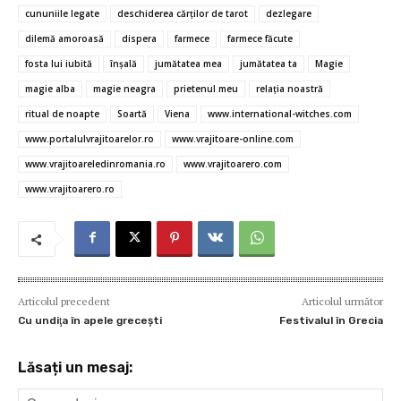
o
r
t
A
g
az
cununiile legate
deschiderea cărţilor de tarot
dezlegare
o
p
er
ă
dilemă amoroasă
dispera
farmece
farmece făcute
fosta lui iubită
înşală
jumătatea mea
jumătatea ta
Magie
k
p
magie alba
magie neagra
prietenul meu
relaţia noastră
ritual de noapte
Soartă
Viena
www.international-witches.com
www.portalulvrajitoarelor.ro
www.vrajitoare-online.com
www.vrajitoareledinromania.ro
www.vrajitoarero.com
www.vrajitoarero.ro
Articolul precedent
Articolul următor
Cu undiţa în apele greceşti
Festivalul în Grecia
Lăsați un mesaj: