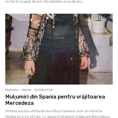
se fac în noapte de luni. Rezultatele ei au lăsat o...
Multumiri
Admin
-
06/08/2026
Mulţumiri din Spania pentru vrăjitoarea
Mercedeza
Femeia acestui afemeiat mi-a făcut farmece ca el să revină la
familia lui şi eu să-l las. Cu ajutorul doamnei vrăjitoare Mercedeza,