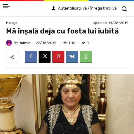
Autentificați-vă / Înregistrați-vă
Updated:
14/08/2019
Mesaje
Mă înşală deja cu fosta lui iubită
By
Admin
1116
22/08/2019
0