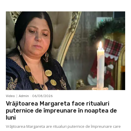
Video
Admin
-
06/08/2026
Vrăjitoarea Margareta face ritualuri
puternice de împreunare în noaptea de
luni
Vrăjitoarea Margareta are ritualuri puternice de împreunare care