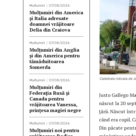
Multumiri
07/08/2026
Mulțumiri din America
și Italia adresate
doamnei vrăjitoare
Delia din Craiova
Multumiri
07/08/2026
Mulțumiri din Anglia
și din America pentru
tămăduitoarea
Somerda
Catedrala ridicata de 
Multumiri
07/08/2026
Mulţumiri din
Federația Rusă și
Justo Gallego Ma
Canada pentru
născut la 20 sep
vrăjitoarea Vanessa,
prințesa magiei negre
ţării. Născut înt
când era copil. C
Multumiri
07/08/2026
Din păcate pentru
Mulţumiri noi pentru