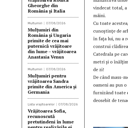
vrăjitoarea Rodica
mănăstirea unde a
Gheorghe din
vindecat total, a
România și Italia
mâini.
Cu toate acestea,
Multumiri
07/08/2026
Mulţumiri din
cunoștințe de ar
România și Ungaria
în fața lui, nu a 
primite de cea mai
puternică vrăjitoare
construi clădirea 
din lume – vrăjitoarea
Catedrala pe care
Anastasia Venus
metri şi o înălţi
de zi!
Multumiri
07/08/2026
Mulţumiri pentru
De când mass-med
vrăjitoarea Sandra
oameni au pus o m
primite din America și
Germania
furnizând toate 
deosebit de tenac
Lista vrajitoarelor
07/08/2026
Vrăjitoarea Sofia,
recunoscută
pretutindeni în lume
pentru realizările ei