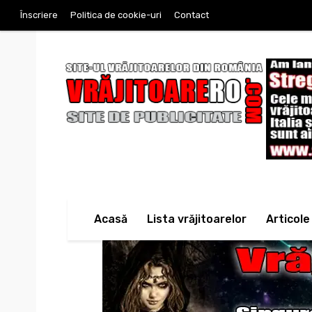
Înscriere
Politica de cookie-uri
Contact
Acasă
Lista vrăjitoarelor
Articole