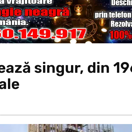
ează singur, din 196
ale