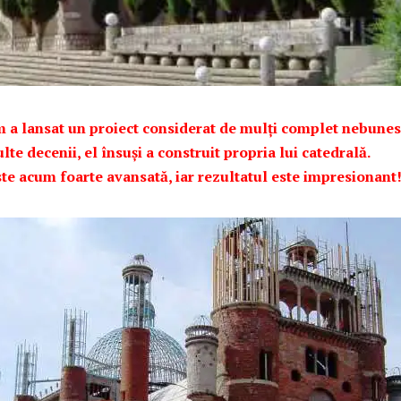
m a lansat un proiect considerat de mulţi complet nebunes
e decenii, el însuși a construit propria lui catedrală.
ste acum foarte avansată, iar rezultatul este impresionant