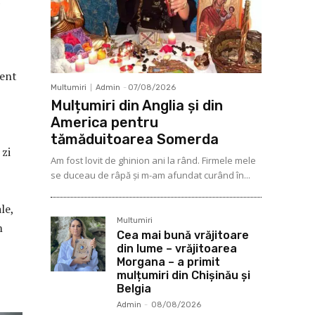
nent
Multumiri
Admin
-
07/08/2026
Mulțumiri din Anglia și din
America pentru
tămăduitoarea Somerda
 zi
Am fost lovit de ghinion ani la rând. Firmele mele
se duceau de râpă şi m-am afundat curând în...
le,
Multumiri
m
Cea mai bună vrăjitoare
din lume – vrăjitoarea
Morgana – a primit
mulțumiri din Chișinău și
Belgia
Admin
-
08/08/2026