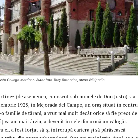
Justo Gallego Martínez. Autor foto Tony Rotondas, sursa Wikipedia.
rtínez (de asemenea, cunoscut sub numele de Don Justo) s-a
tembrie 1925, în Mejorada del Campo, un oraș situat în centru
r-o familie de țărani, a vrut mai mult decât orice să fie preot de
âțiva ani mai târziu, a devenit în cele din urmă un călugăr.
 el, a fost forțat să-şi întrerupă cariera și să părăsească