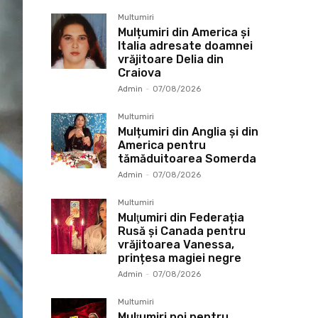
Multumiri
Mulțumiri din America și
Italia adresate doamnei
vrăjitoare Delia din
Craiova
Admin
-
07/08/2026
Multumiri
Mulțumiri din Anglia și din
America pentru
tămăduitoarea Somerda
Admin
-
07/08/2026
Multumiri
Mulţumiri din Federația
Rusă și Canada pentru
vrăjitoarea Vanessa,
prințesa magiei negre
Admin
-
07/08/2026
Multumiri
Mulţumiri noi pentru