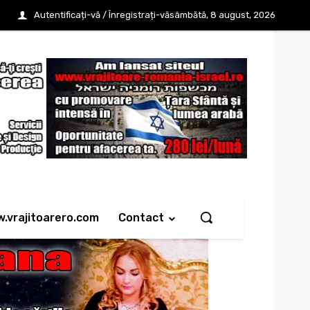
Autentificați-vă / Înregistrați-vă
sâmbătă, 8 august, 2026
w.vrajitoarero.com
Contact