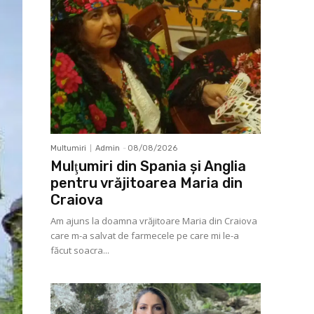
Multumiri
Admin
-
08/08/2026
Mulţumiri din Spania şi Anglia
pentru vrăjitoarea Maria din
Craiova
Am ajuns la doamna vrăjitoare Maria din Craiova
care m-a salvat de farmecele pe care mi le-a
făcut soacra...