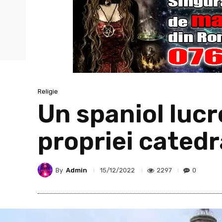
Religie
Un spaniol lucr
propriei catedr
By
Admin
2297
0
15/12/2022