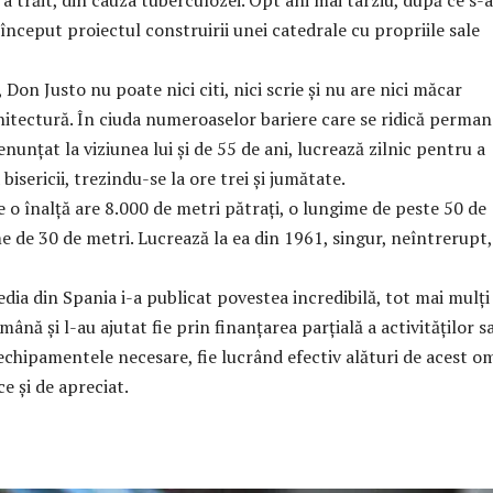
 trăit, din cauza tuberculozei. Opt ani mai târziu, după ce s-a
 început proiectul construirii unei catedrale cu propriile sale
 Don Justo nu poate nici citi, nici scrie și nu are nici măcar
hitectură. În ciuda numeroaselor bariere care se ridică perma
renunţat la viziunea lui și de 55 de ani, lucrează zilnic pentru a
bisericii, trezindu-se la ore trei şi jumătate.
 o înalţă are 8.000 de metri pătraţi, o lungime de peste 50 de
me de 30 de metri. Lucrează la ea din 1961, singur, neîntrerupt,
ia din Spania i-a publicat povestea incredibilă, tot mai mulți
ână şi l-au ajutat fie prin finanțarea parțială a activităților sa
echipamentele necesare, fie lucrând efectiv alături de acest o
e şi de apreciat.