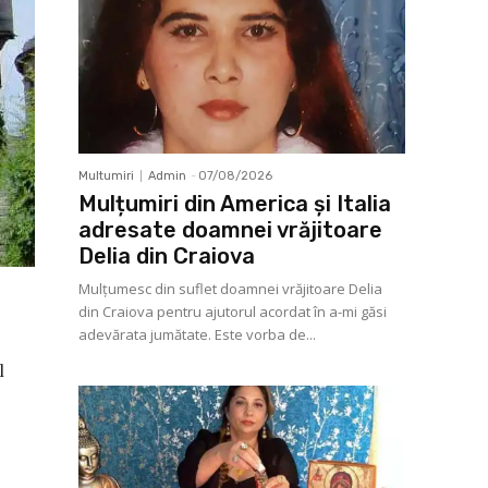
Multumiri
Admin
-
07/08/2026
Mulțumiri din America și Italia
adresate doamnei vrăjitoare
Delia din Craiova
Mulţumesc din suflet doamnei vrăjitoare Delia
din Craiova pentru ajutorul acordat în a-mi găsi
adevărata jumătate. Este vorba de...
l