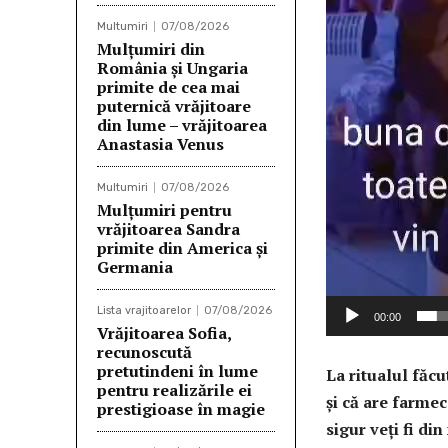
Multumiri
07/08/2026
Mulţumiri din
România și Ungaria
primite de cea mai
puternică vrăjitoare
din lume – vrăjitoarea
Anastasia Venus
Multumiri
07/08/2026
Mulţumiri pentru
vrăjitoarea Sandra
primite din America și
Germania
Lista vrajitoarelor
07/08/2026
00:00
Vrăjitoarea Sofia,
recunoscută
pretutindeni în lume
La ritualul făcu
pentru realizările ei
şi că are farmec
prestigioase în magie
sigur veţi fi d