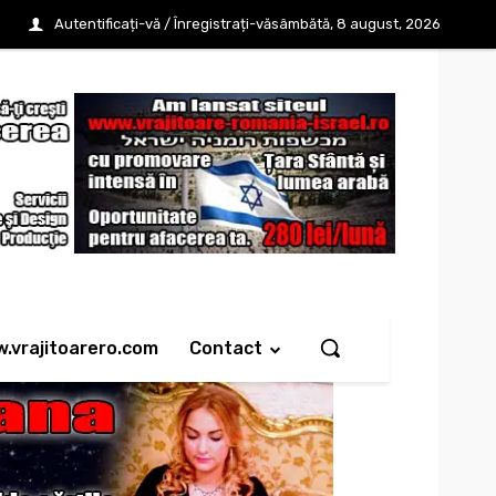
Autentificați-vă / Înregistrați-vă
sâmbătă, 8 august, 2026
w.vrajitoarero.com
Contact