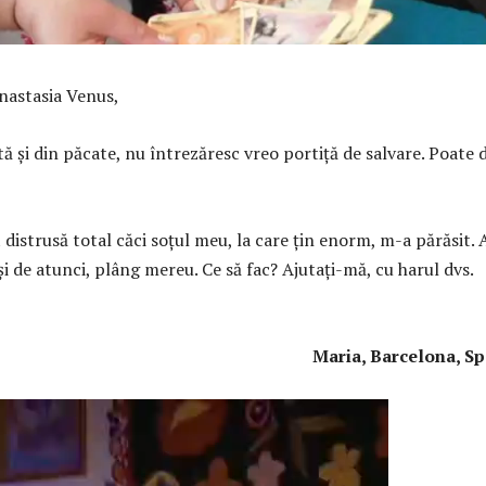
astasia Venus,
 şi din păcate, nu întrezăresc vreo portiţă de salvare. Poate d
distrusă total căci soţul meu, la care ţin enorm, m-a părăsit. 
 şi de atunci, plâng mereu. Ce să fac? Ajutaţi-mă, cu harul dvs.
Maria, Barcelona, Span