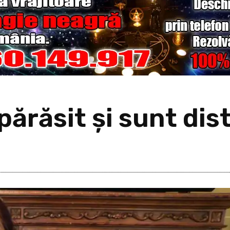
ărăsit şi sunt dis