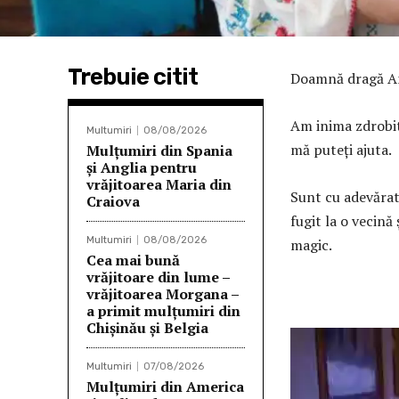
Trebuie citit
Doamnă dragă An
Am inima zdrobită
Multumiri
08/08/2026
mă puteţi ajuta.
Mulţumiri din Spania
şi Anglia pentru
vrăjitoarea Maria din
Sunt cu adevărat 
Craiova
fugit la o vecină
Multumiri
08/08/2026
magic.
Cea mai bună
vrăjitoare din lume –
vrăjitoarea Morgana –
a primit mulțumiri din
Chișinău și Belgia
P
l
Multumiri
07/08/2026
Mulțumiri din America
a