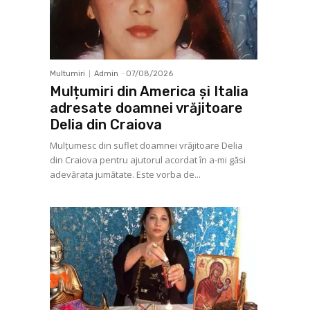
Multumiri
Admin
-
07/08/2026
Mulțumiri din America și Italia
adresate doamnei vrăjitoare
Delia din Craiova
Mulţumesc din suflet doamnei vrăjitoare Delia
din Craiova pentru ajutorul acordat în a-mi găsi
adevărata jumătate. Este vorba de...