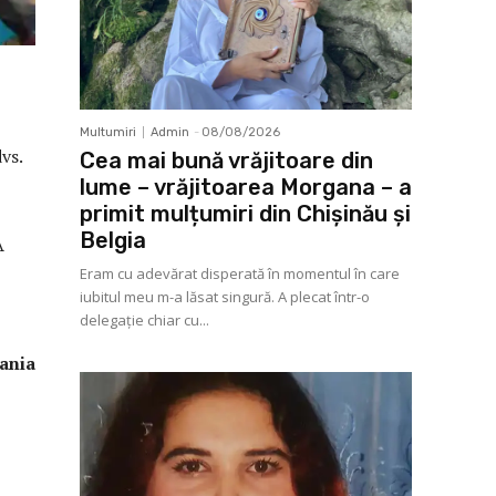
Multumiri
Admin
-
08/08/2026
vs.
Cea mai bună vrăjitoare din
lume – vrăjitoarea Morgana – a
primit mulțumiri din Chișinău și
Belgia
A
Eram cu adevărat disperată în momentul în care
iubitul meu m-a lăsat singură. A plecat într-o
delegaţie chiar cu...
ia