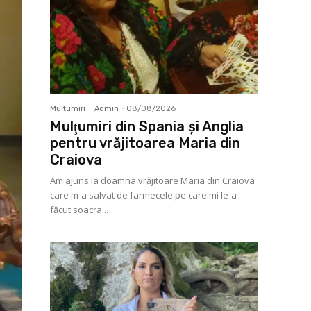
Multumiri
Admin
-
08/08/2026
Mulţumiri din Spania şi Anglia
pentru vrăjitoarea Maria din
Craiova
Am ajuns la doamna vrăjitoare Maria din Craiova
care m-a salvat de farmecele pe care mi le-a
făcut soacra...