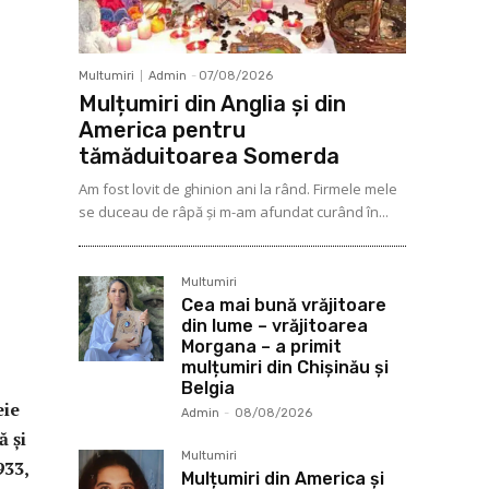
Multumiri
Admin
-
07/08/2026
Mulțumiri din Anglia și din
America pentru
tămăduitoarea Somerda
Am fost lovit de ghinion ani la rând. Firmele mele
se duceau de râpă şi m-am afundat curând în...
Multumiri
Cea mai bună vrăjitoare
din lume – vrăjitoarea
Morgana – a primit
mulțumiri din Chișinău și
Belgia
eie
Admin
-
08/08/2026
ă şi
Multumiri
933,
Mulțumiri din America și