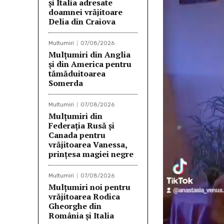
și Italia adresate
y
doamnei vrăjitoare
e
Delia din Craiova
r
Multumiri
07/08/2026
v
Mulțumiri din Anglia
i
și din America pentru
tămăduitoarea
d
Somerda
e
o
Multumiri
07/08/2026
Mulţumiri din
Federația Rusă și
Canada pentru
vrăjitoarea Vanessa,
prințesa magiei negre
Multumiri
07/08/2026
Mulţumiri noi pentru
vrăjitoarea Rodica
Gheorghe din
România și Italia