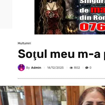
Multumiri
Soţul meu m-a p
By
Admin
802
0
14/12/2025