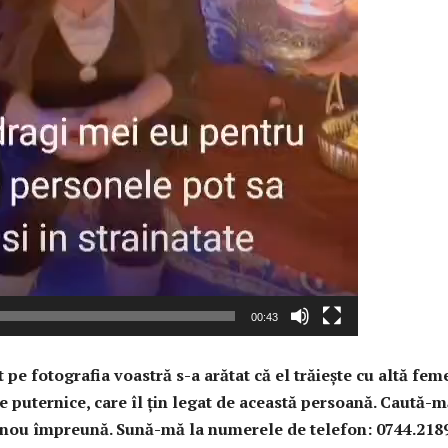
00:43
t pe fotografia voastră s-a arătat că el trăieşte cu altă fem
e puternice, care îl ţin legat de această persoană. Caută-m
in nou împreună. Sună-mă la numerele de telefon:
0744.218