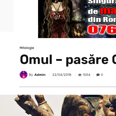
Mitologie
Omul – pasăre
By
Admin
1054
0
22/04/2018