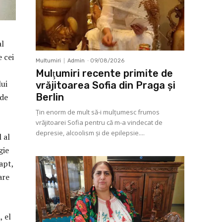
al
e cei
Multumiri
Admin
-
09/08/2026
Mulţumiri recente primite de
lui
vrăjitoarea Sofia din Praga și
Berlin
 de
Ţin enorm de mult să-i mulţumesc frumos
vrăjitoarei Sofia pentru că m-a vindecat de
depresie, alcoolism şi de epilepsie....
 al
gie
apt,
are
, el