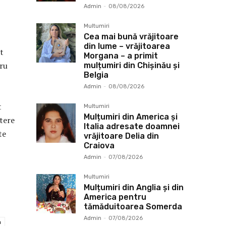
Admin
-
08/08/2026
Multumiri
Cea mai bună vrăjitoare
din lume – vrăjitoarea
st
Morgana – a primit
gru
mulțumiri din Chișinău și
Belgia
Admin
-
08/08/2026
t
Multumiri
Mulțumiri din America și
tere
Italia adresate doamnei
te
vrăjitoare Delia din
Craiova
Admin
-
07/08/2026
Multumiri
Mulțumiri din Anglia și din
America pentru
tămăduitoarea Somerda
Admin
-
07/08/2026
h