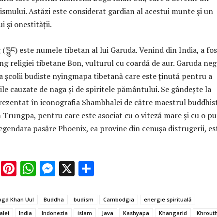
ismului. Astăzi este considerat gardian al acestui munte și un
i și onestității.
(ཁྱུང) este numele tibetan al lui Garuda. Venind din India, a fo
ng religiei tibetane Bon, vulturul cu coardă de aur. Garuda ne
 a școlii budiste nyingmapa tibetană care este ținută pentru a
le cauzate de naga și de spiritele pământului. Se gândește la
rezentat în iconografia Shambhalei de către maestrul buddhis
Trungpa, pentru care este asociat cu o viteză mare și cu o pu
 legendara pasăre Phoenix, ea provine din cenușa distrugerii, es
E
Pi
W
M
X
P
m
nt
h
es
ar
ai
er
at
se
ta
ogd Khan Uul
Buddha
budism
Cambodgia
energie spirituală
l
es
s
n
je
alei
India
Indonezia
islam
Java
Kashyapa
Khangarid
Khrout