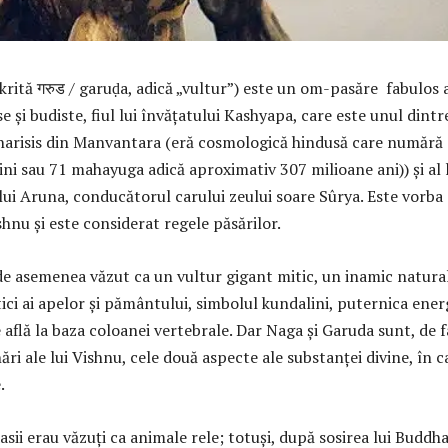
rită गरुड / garuḍa, adică „vultur”) este un om-pasăre fabulos 
e și budiste, fiul lui învățatului Kashyapa, care este unul dintr
harisis din Manvantara (eră cosmologică hindusă care numără
ini sau 71 mahayuga adică aproximativ 307 milioane ani)) și al 
 lui Aruna, conducătorul carului zeului soare Sûrya. Este vorba
hnu și este considerat regele păsărilor.
de asemenea văzut ca un vultur gigant mitic, un inamic natural
tici ai apelor și pământului, simbolul kundalini, puternica ener
e află la baza coloanei vertebrale. Dar Naga și Garuda sunt, de f
ri ale lui Vishnu, cele două aspecte ale substanței divine, în c
.
sii erau văzuți ca animale rele; totuși, după sosirea lui Buddha