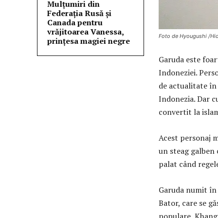
Mulţumiri din
Federația Rusă și
Canada pentru
vrăjitoarea Vanessa,
Foto de Hyougushi /Hid
prințesa magiei negre
Garuda este foar
Indoneziei. Perso
de actualitate în
Indonezia. Dar cu
convertit la isla
Acest personaj m
un steag galben c
palat când regel
Garuda numit în 
Bator, care se g
populare, Khanga