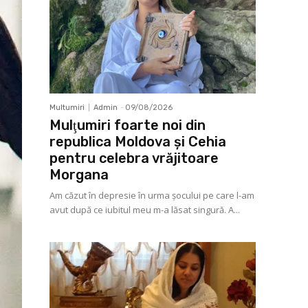
Multumiri
Admin
-
09/08/2026
Mulţumiri foarte noi din
republica Moldova și Cehia
pentru celebra vrăjitoare
Morgana
Am căzut în depresie în urma șocului pe care l-am
avut după ce iubitul meu m-a lăsat singură. A...