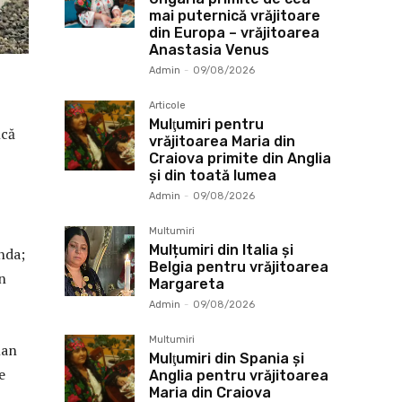
mai puternică vrăjitoare
din Europa – vrăjitoarea
Anastasia Venus
Admin
-
09/08/2026
Articole
Mulţumiri pentru
ncă
vrăjitoarea Maria din
Craiova primite din Anglia
și din toată lumea
Admin
-
09/08/2026
Multumiri
Mulțumiri din Italia și
nda;
Belgia pentru vrăjitoarea
n
Margareta
Admin
-
09/08/2026
Multumiri
lan
Mulţumiri din Spania şi
e
Anglia pentru vrăjitoarea
Maria din Craiova