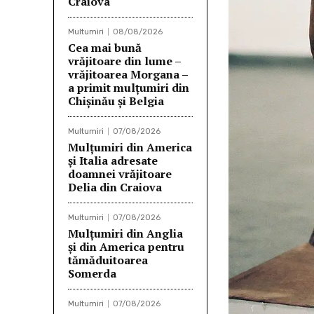
Craiova
Multumiri
08/08/2026
Cea mai bună
vrăjitoare din lume –
vrăjitoarea Morgana –
a primit mulțumiri din
Chișinău și Belgia
Multumiri
07/08/2026
Mulțumiri din America
și Italia adresate
doamnei vrăjitoare
Delia din Craiova
Multumiri
07/08/2026
Mulțumiri din Anglia
și din America pentru
tămăduitoarea
Somerda
Multumiri
07/08/2026