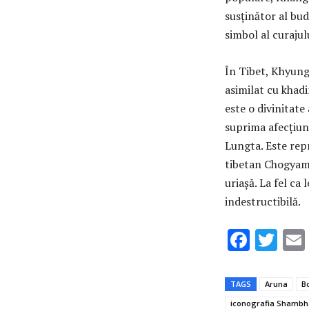
susținător al bud
simbol al curajulu
În Tibet, Khyung 
asimilat cu khadi
este o divinitate
suprima afecțiuni
Lungta. Este rep
tibetan Chogyam 
uriașă. La fel ca
indestructibilă.
F
T
ac
w
e
it
TAGS
Aruna
B
b
te
iconografia Shambh