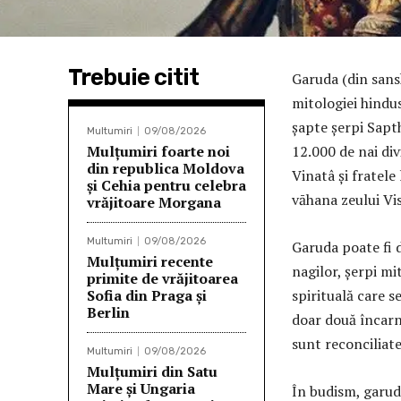
Trebuie citit
Garuda (din sansk
mitologiei hindus
șapte șerpi Sapt
Multumiri
09/08/2026
Mulţumiri foarte noi
12.000 de nai div
din republica Moldova
Vinatâ și fratele
și Cehia pentru celebra
vāhana zeului Vis
vrăjitoare Morgana
Multumiri
09/08/2026
Garuda poate fi 
Mulţumiri recente
nagilor, șerpi mi
primite de vrăjitoarea
Sofia din Praga și
spirituală care s
Berlin
doar două încarnă
sunt reconciliate
Multumiri
09/08/2026
Mulţumiri din Satu
Mare și Ungaria
În budism, garuda