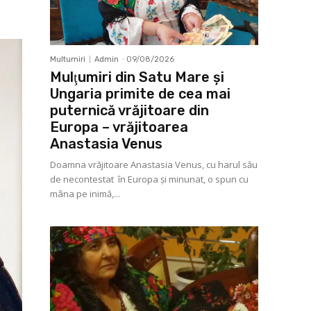
Multumiri
Admin
-
09/08/2026
Mulţumiri din Satu Mare și
Ungaria primite de cea mai
puternică vrăjitoare din
Europa – vrăjitoarea
Anastasia Venus
Doamna vrăjitoare Anastasia Venus, cu harul său
de necontestat în Europa şi minunat, o spun cu
mâna pe inimă,...