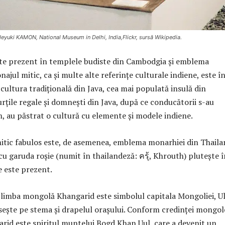
eyuki KAMON, National Museum in Delhi, India,Flickr, sursă Wikipedia.
te prezent în templele budiste din Cambodgia și emblema
najul mitic, ca și multe alte referințe culturale indiene, este î
 cultura tradițională din Java, cea mai populată insulă din
rțile regale și domnești din Java, după ce conducătorii s-au
m, au păstrat o cultură cu elemente și modele indiene.
itic fabulos este, de asemenea, emblema monarhiei din Thaila
u garuda roșie (numit în thailandeză: ครุ้, Khrouth) plutește î
e este prezent.
limba mongolă Khangarid este simbolul capitala Mongoliei, U
ăsește pe stema și drapelul orașului. Conform credinței mongol
rid este spiritul muntelui Bogd Khan Uul, care a devenit un