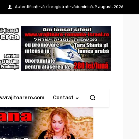
Autentificați-vă / Înregistrați-vă
duminică, 9 august, 2026
w.vrajitoarero.com
Contact