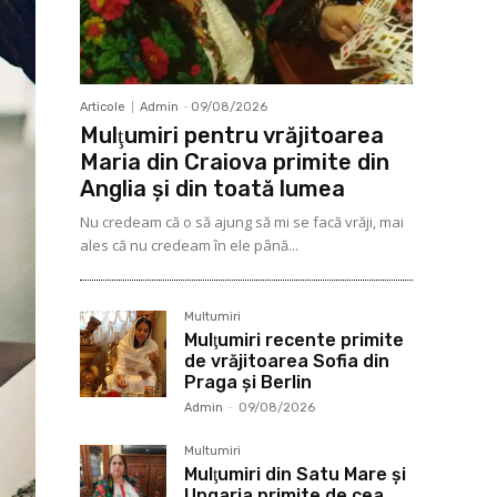
Articole
Admin
-
09/08/2026
Mulţumiri pentru vrăjitoarea
Maria din Craiova primite din
Anglia și din toată lumea
Nu credeam că o să ajung să mi se facă vrăji, mai
ales că nu credeam în ele până...
Multumiri
Mulţumiri recente primite
de vrăjitoarea Sofia din
Praga și Berlin
Admin
-
09/08/2026
Multumiri
Mulţumiri din Satu Mare și
Ungaria primite de cea