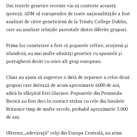
Dar testele genetice recente vin să conteste această
ipoteză. ADN-ul europenilor de toate naționalitățile a fost
analizat de către geneticienii de la Trinity College Dublin,
care au analizat relațiile parentale dintre diferite grupuri.
Prima lor constatare a fost că poparele celtice, scoțienii și
irlandezii, au mai multe afinităţi genetice cu spaniolii și
portughezii decât cu orice alt grup european.
Chiar au ajuns să sugereze o dată de separare a celor două
grupuri care datează de acum aproximativ 6000 de ani,
adică la sfârșitul Erei Glaciare. Popoarele din Peninsula
Iberică au fost deci în contact strâns cu cele din Insulele
Britanice timp de multe secole, probabil aproximativ 3.000
de ani.
Ulterior, „adevăraţii” celți din Europa Centrală, au atins