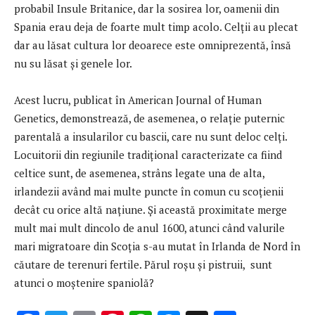
probabil Insule Britanice, dar la sosirea lor, oamenii din
Spania erau deja de foarte mult timp acolo. Celţii au plecat
dar au lăsat cultura lor deoarece este omniprezentă, însă
nu su lăsat şi genele lor.
Acest lucru, publicat în American Journal of Human
Genetics, demonstrează, de asemenea, o relație puternic
parentală a insularilor cu bascii, care nu sunt deloc celţi.
Locuitorii din regiunile tradițional caracterizate ca fiind
celtice sunt, de asemenea, strâns legate una de alta,
irlandezii având mai multe puncte în comun cu scoțienii
decât cu orice altă națiune. Și această proximitate merge
mult mai mult dincolo de anul 1600, atunci când valurile
mari migratoare din Scoția s-au mutat în Irlanda de Nord în
căutare de terenuri fertile. Părul roșu și pistruii, sunt
atunci o moștenire spaniolă?