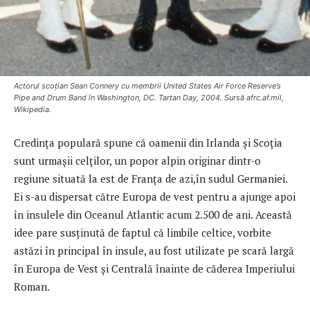
Actorul scoţian Sean Connery cu membrii United States Air Force Reserve’s
Pipe and Drum Band în Washington, DC. Tartan Day, 2004. Sursă afrc.af.mil,
Wikipedia.
Credința populară spune că oamenii din Irlanda și Scoția
sunt urmaşii celților, un popor alpin originar dintr-o
regiune situată la est de Franța de azi,în sudul Germaniei.
Ei s-au dispersat către Europa de vest pentru a ajunge apoi
în insulele din Oceanul Atlantic acum 2.500 de ani. Această
idee pare susținută de faptul că limbile celtice, vorbite
astăzi în principal în insule, au fost utilizate pe scară largă
în Europa de Vest și Centrală înainte de căderea Imperiului
Roman.