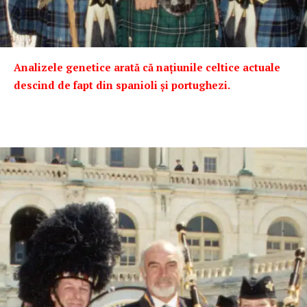
Analizele genetice arată că națiunile celtice actuale
descind de fapt din spanioli și portughezi.