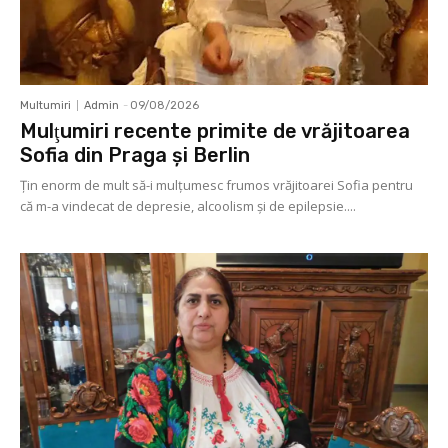
Multumiri
Admin
-
09/08/2026
Mulţumiri recente primite de vrăjitoarea
Sofia din Praga și Berlin
Ţin enorm de mult să-i mulţumesc frumos vrăjitoarei Sofia pentru
că m-a vindecat de depresie, alcoolism şi de epilepsie....