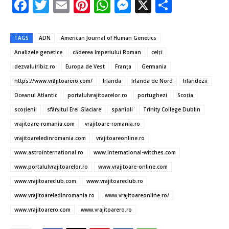
F
T
E
Pi
W
M
X
P
ac
w
m
nt
h
es
ar
e
it
ai
er
at
se
ta
TAGS
ADN
American Journal of Human Genetics
b
te
l
es
s
n
je
Analizele genetice
căderea Imperiului Roman
celţi
o
r
t
A
g
az
dezvaluiribiz.ro
Europa de Vest
Franţa
Germania
o
p
er
ă
https://www.vrăjitoarero.com/
Irlanda
Irlanda de Nord
Irlandezii
Oceanul Atlantic
portalulvrajitoarelor.ro
portughezi
Scoţia
k
p
scoțienii
sfârșitul Erei Glaciare
spanioli
Trinity College Dublin
vrajitoare-romania.com
vrajitoare-romania.ro
vrajitoareledinromania.com
vrajitoareonline.ro
www.astrointernational.ro
www.international-witches.com
www.portalulvrajitoarelor.ro
www.vrajitoare-online.com
www.vrajitoareclub.com
www.vrajitoareclub.ro
www.vrajitoareledinromania.ro
www.vrajitoareonline.ro/
www.vrajitoarero.com
www.vrajitoarero.ro