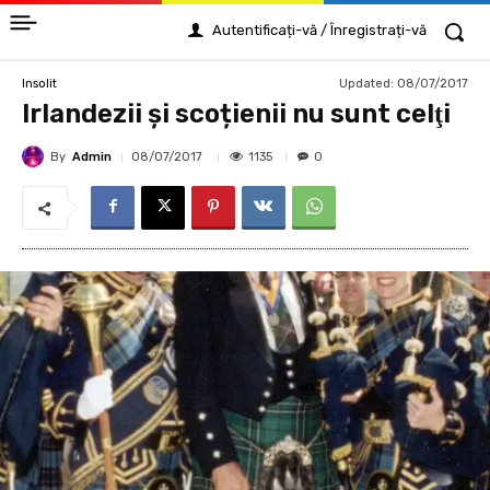
Autentificați-vă / Înregistrați-vă
Updated:
08/07/2017
Insolit
Irlandezii și scoțienii nu sunt celţi
By
Admin
1135
08/07/2017
0