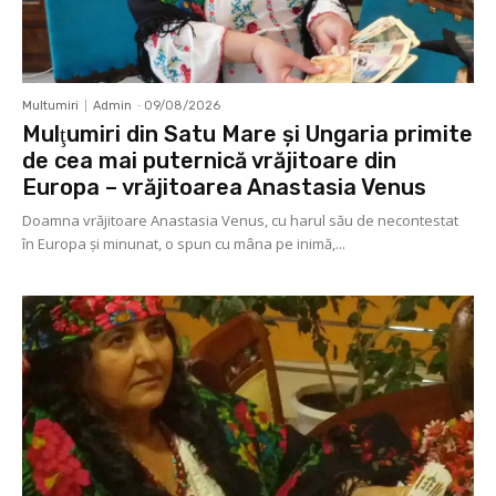
Multumiri
Admin
-
09/08/2026
Mulţumiri din Satu Mare și Ungaria primite
de cea mai puternică vrăjitoare din
Europa – vrăjitoarea Anastasia Venus
Doamna vrăjitoare Anastasia Venus, cu harul său de necontestat
în Europa şi minunat, o spun cu mâna pe inimă,...