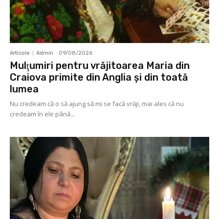
Articole
Admin
-
09/08/2026
Mulţumiri pentru vrăjitoarea Maria din
Craiova primite din Anglia și din toată
lumea
Nu credeam că o să ajung să mi se facă vrăji, mai ales că nu
credeam în ele până...