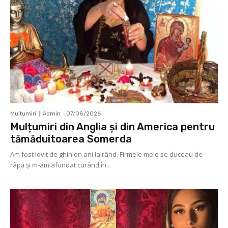
Multumiri
Admin
-
07/08/2026
Mulțumiri din Anglia și din America pentru
tămăduitoarea Somerda
Am fost lovit de ghinion ani la rând. Firmele mele se duceau de
râpă şi m-am afundat curând în...