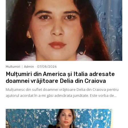
Multumiri
Admin
-
07/08/2026
Mulțumiri din America și Italia adresate
doamnei vrăjitoare Delia din Craiova
Mulţumesc din suflet doamnei vrăjitoare Delia din Craiova pentru
ajutorul acordat în a-mi găsi adevărata jumătate. Este vorba de...