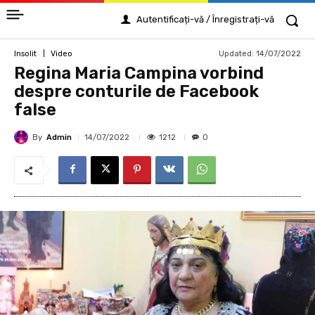
Autentificați-vă / Înregistrați-vă
Updated:
14/07/2022
Insolit
Video
Regina Maria Campina vorbind
despre conturile de Facebook
false
By
Admin
1212
14/07/2022
0