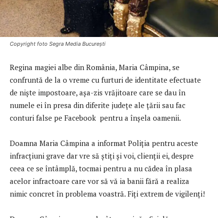
Copyright foto Segra Media București
Regina magiei albe din România, Maria Câmpina, se
confruntă de la o vreme cu furturi de identitate efectuate
de niște impostoare, așa-zis vrăjitoare care se dau în
numele ei în presa din diferite județe ale țării sau fac
conturi false pe Facebook pentru a înșela oamenii.
Doamna Maria Câmpina a informat Poliția pentru aceste
infracțiuni grave dar vre să știți și voi, clienții ei, despre
ceea ce se întâmplă, tocmai pentru a nu cădea în plasa
acelor infractoare care vor să vă ia banii fără a realiza
nimic concret în problema voastră. Fiți extrem de vigilenți!