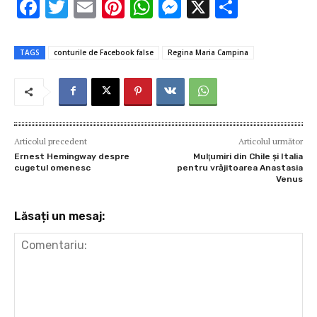
F
T
E
Pi
W
M
X
P
ac
w
m
nt
h
es
ar
e
it
ai
er
at
se
ta
TAGS
conturile de Facebook false
Regina Maria Campina
b
te
l
es
s
n
je
o
r
t
A
g
az
o
p
er
ă
k
p
Articolul precedent
Articolul următor
Ernest Hemingway despre
Mulţumiri din Chile și Italia
cugetul omenesc
pentru vrăjitoarea Anastasia
Venus
Lăsați un mesaj: