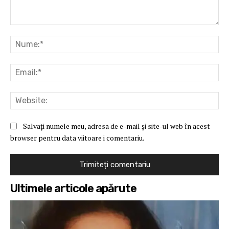
Comentariu:
Nu
Ema
Web
Salvați numele meu, adresa de e-mail și site-ul web în acest
browser pentru data viitoare i comentariu.
Ultimele articole apărute