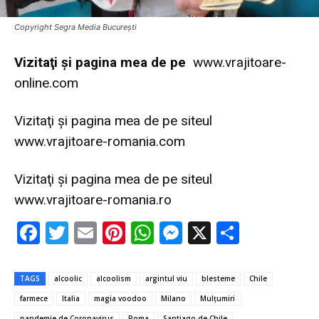
Copyright Segra Media București
Vi
zitaţi şi pagina mea de pe
www.vrajitoare-
online.com
Vizitaţi şi pagina mea de pe siteul
www.vrajitoare-romania.com
Vizitaţi şi pagina mea de pe siteul
www.vrajitoare-romania.ro
F
T
E
Pi
W
M
X
P
ac
w
m
nt
h
es
ar
e
it
ai
er
at
se
ta
TAGS
alcoolic
alcoolism
argintul viu
blesteme
Chile
b
te
l
es
s
n
je
farmece
Italia
magia voodoo
Milano
Mulțumiri
pandemie de Coronavirus
Roma
Santiago de Chile