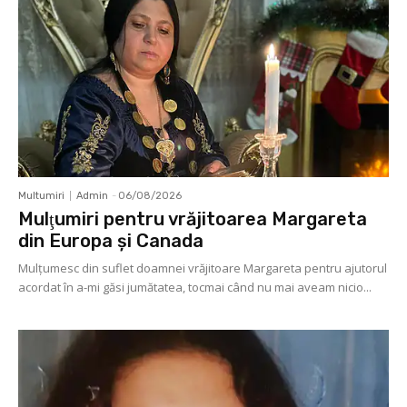
Multumiri
Admin
-
06/08/2026
Mulţumiri pentru vrăjitoarea Margareta
din Europa și Canada
Mulţumesc din suflet doamnei vrăjitoare Margareta pentru ajutorul
acordat în a-mi găsi jumătatea, tocmai când nu mai aveam nicio...