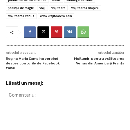
o
r
t
A
g
az
o
p
er
ă
şedinţă de magie
vraji
vrăjitoare
Vrăjitoarea Brăţara
Vrăjitoarea Venus
www.vrajitoarero.com
k
p
Articolul precedent
Articolul următor
Regina Maria Campina vorbind
Mulțumiri pentru vrăjitoarea
despre conturile de Facebook
Venus din America și Franța
false
Lăsați un mesaj: