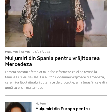
Multumiri
Admin
-
06/08/2026
Mulţumiri din Spania pentru vrăjitoarea
Mercedeza
Femeia acestui afemeiat mi-a făcut farmece ca el să revină la
familia lui şi eu să-l las. Cu ajutorul doamnei vrăjitoare Mercedeza,
care mi-a făcut ritualuri puternice de protecţie, am rămas în cele din
urmă cu el şi-i mulţumesc
Multumiri
Mulţumiri din Europa pentru