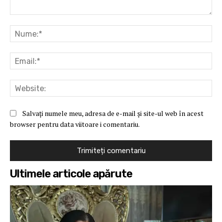
Comentariu:
Nu
Ema
Web
Salvați numele meu, adresa de e-mail și site-ul web în acest
browser pentru data viitoare i comentariu.
Ultimele articole apărute