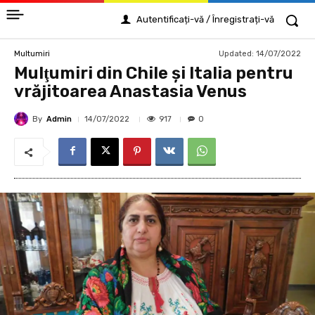
Autentificați-vă / Înregistrați-vă
Updated:
14/07/2022
Multumiri
Mulţumiri din Chile și Italia pentru
vrăjitoarea Anastasia Venus
By
Admin
917
14/07/2022
0