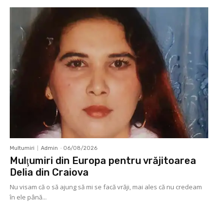
Multumiri
Admin
-
06/08/2026
Mulţumiri din Europa pentru vrăjitoarea
Delia din Craiova
Nu visam că o să ajung să mi se facă vrăji, mai ales că nu credeam
în ele până...