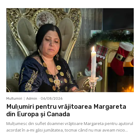
Multumiri
Admin
-
06/08/2026
Mulţumiri pentru vrăjitoarea Margareta
din Europa și Canada
Mulţumesc din suflet doamnei vrăjitoare Margareta pentru ajutorul
acordat în a-mi găsi jumătatea, tocmai când nu mai aveam nicio...