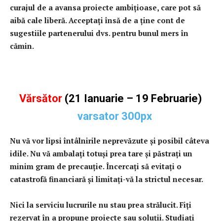
curajul de a avansa proiecte ambiţioase, care pot să
aibă cale liberă. Acceptaţi însă de a ţine cont de
sugestiile partenerului dvs. pentru bunul mers în
cămin.
Vărsător
(21 Ianuarie – 19 Februarie)
Nu vă vor lipsi întâlnirile neprevăzute şi posibil câteva
idile. Nu vă ambalaţi totuşi prea tare şi păstraţi un
minim gram de precauţie. Încercaţi să evitaţi o
catastrofă financiară şi limitaţi-vă la strictul necesar.
Nici la serviciu lucrurile nu stau prea strălucit. Fiţi
rezervat în a propune proiecte sau soluţii. Studiaţi