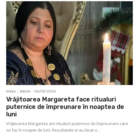
Video
Admin
-
06/08/2026
Vrăjitoarea Margareta face ritualuri
puternice de împreunare în noaptea de
luni
Vrăjitoarea Margareta are ritualuri puternice de împreunare care
se fac în noapte de luni. Rezultatele ei au lăsat o...