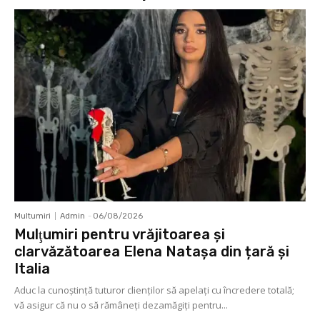
Multumiri
Admin
-
06/08/2026
Mulţumiri pentru vrăjitoarea și
clarvăzătoarea Elena Natașa din țară și
Italia
Aduc la cunoştinţă tuturor clienţilor să apelaţi cu încredere totală;
vă asigur că nu o să rămâneţi dezamăgiţi pentru...