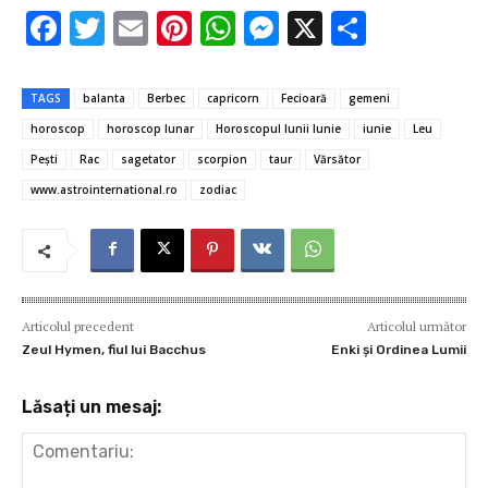
F
T
E
Pi
W
M
X
P
ac
w
m
nt
h
es
ar
e
it
ai
er
at
se
ta
TAGS
balanta
Berbec
capricorn
Fecioară
gemeni
b
te
l
es
s
n
je
horoscop
horoscop lunar
Horoscopul lunii Iunie
iunie
Leu
o
r
t
A
g
az
Peşti
Rac
sagetator
scorpion
taur
Vărsător
o
p
er
ă
www.astrointernational.ro
zodiac
k
p
Articolul precedent
Articolul următor
Zeul Hymen, fiul lui Bacchus
Enki și Ordinea Lumii
Lăsați un mesaj: