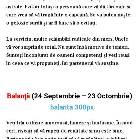
astrale. Evitaţi totuşi o persoană care vă dă târcoale şi
care vrea să vă tragă într-o capcană. Se va putea naşte
o gelozie surdă şi ar fi bine să o evitaţi.
La serviciu, multe schimbări radicale din mers. Unele
vă vor surprinde total. Nu sunt însă motive de temeri.
Sunteţi înconjurat de oameni competenţi şi veţi reuşi
în ceea ce vă propuneţi. Iar partenerul vă susţine.
Balanţă
(24 Septembrie – 23 Octombrie)
Veţi trăi o iluzie amoroasă, himere şi fantasme. În mod
cert, riscaţi să vă rupeţi de realitate şi nu este bine.
Partenerul vă va ajuta însă să vă recăpătaţi echilibrul.