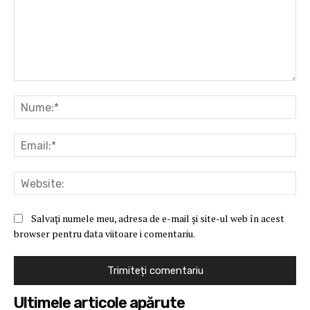
Comentariu:
Nu
Ema
Web
Salvați numele meu, adresa de e-mail și site-ul web în acest
browser pentru data viitoare i comentariu.
Ultimele articole apărute