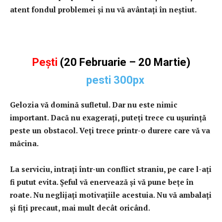
atent fondul problemei şi nu vă avântaţi în neştiut.
Peşti
(20 Februarie – 20 Martie)
Gelozia vă domină sufletul. Dar nu este nimic
important. Dacă nu exageraţi, puteţi trece cu uşurinţă
peste un obstacol. Veţi trece printr-o durere care vă va
măcina.
La serviciu, intraţi într-un conflict straniu, pe care l-aţi
fi putut evita. Şeful vă enervează şi vă pune beţe în
roate. Nu neglijaţi motivaţiile acestuia. Nu vă ambalaţi
şi fiţi precaut, mai mult decât oricând.