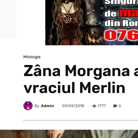
Mitologie
Zâna Morgana a
vraciul Merlin
By
Admin
1777
0
09/09/2018