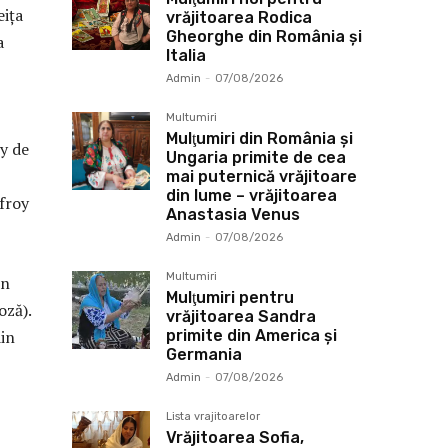
eița
vrăjitoarea Rodica
Gheorghe din România și
a
Italia
Admin
-
07/08/2026
Multumiri
Mulţumiri din România și
oy de
Ungaria primite de cea
mai puternică vrăjitoare
din lume – vrăjitoarea
ffroy
Anastasia Venus
Admin
-
07/08/2026
Multumiri
in
Mulţumiri pentru
oză).
vrăjitoarea Sandra
in
primite din America și
Germania
Admin
-
07/08/2026
Lista vrajitoarelor
Vrăjitoarea Sofia,