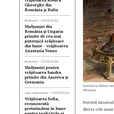
vrăjitoarea Rodica
Gheorghe din
România și Italia
Multumiri
07/08/2026
Mulţumiri din
România și Ungaria
primite de cea mai
puternică vrăjitoare
din lume – vrăjitoarea
Anastasia Venus
Multumiri
07/08/2026
Mulţumiri pentru
vrăjitoarea Sandra
primite din America și
Germania
Ilustrația lui William H
Wikipedia.
Lista vrajitoarelor
07/08/2026
Vrăjitoarea Sofia,
Potrivit istoric
recunoscută
pretutindeni în lume
dintre cele nouă
pentru realizările ei