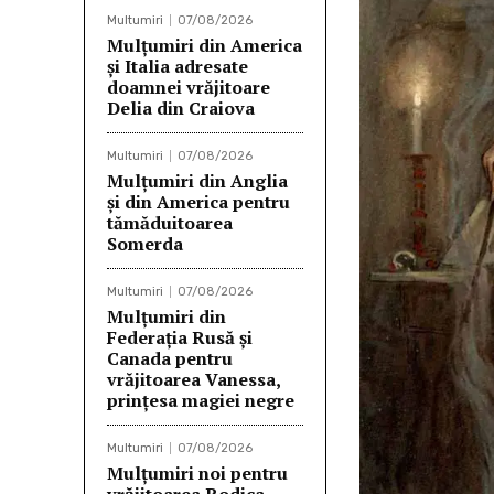
Multumiri
07/08/2026
Mulțumiri din America
și Italia adresate
doamnei vrăjitoare
Delia din Craiova
Multumiri
07/08/2026
Mulțumiri din Anglia
și din America pentru
tămăduitoarea
Somerda
Multumiri
07/08/2026
Mulţumiri din
Federația Rusă și
Canada pentru
vrăjitoarea Vanessa,
prințesa magiei negre
Multumiri
07/08/2026
Mulţumiri noi pentru