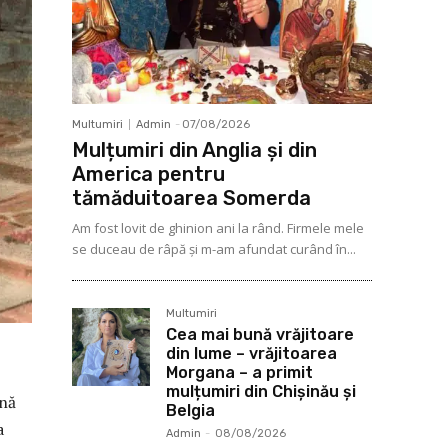
Multumiri
Admin
-
07/08/2026
Mulțumiri din Anglia și din
America pentru
tămăduitoarea Somerda
Am fost lovit de ghinion ani la rând. Firmele mele
se duceau de râpă şi m-am afundat curând în...
Multumiri
Cea mai bună vrăjitoare
din lume – vrăjitoarea
Morgana – a primit
mulțumiri din Chișinău și
ână
Belgia
a
Admin
-
08/08/2026