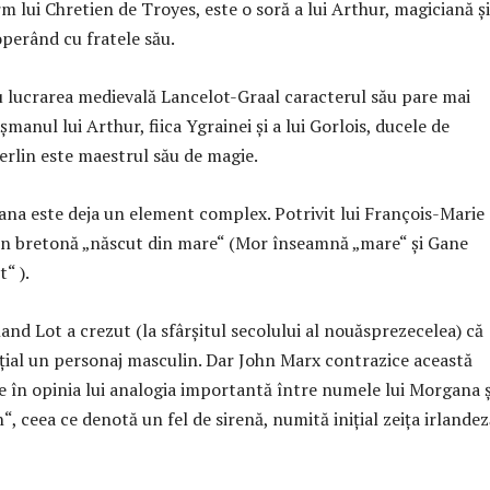
 lui Chretien de Troyes, este o soră a lui Arthur, magiciană și
perând cu fratele său.
 lucrarea medievală Lancelot-Graal caracterul său pare mai
șmanul lui Arthur, fiica Ygrainei și a lui Gorlois, ducele de
erlin este maestrul său de magie.
a este deja un element complex. Potrivit lui François-Marie
în bretonă „născut din mare“ (Mor înseamnă „mare“ și Gane
“ ).
and Lot a crezut (la sfârșitul secolului al nouăsprezecelea) că
țial un personaj masculin. Dar John Marx contrazice această
te în opinia lui analogia importantă între numele lui Morgana ș
, ceea ce denotă un fel de sirenă, numită inițial zeița irlandez