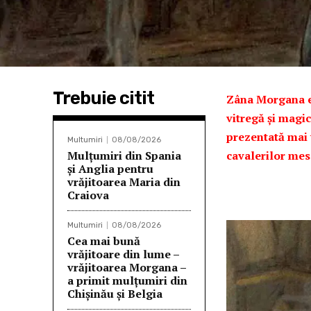
Trebuie citit
Zâna Morgana es
vitregă și magic
prezentată mai t
Multumiri
08/08/2026
Mulţumiri din Spania
cavalerilor mes
şi Anglia pentru
vrăjitoarea Maria din
Craiova
Multumiri
08/08/2026
Cea mai bună
vrăjitoare din lume –
vrăjitoarea Morgana –
a primit mulțumiri din
Chișinău și Belgia