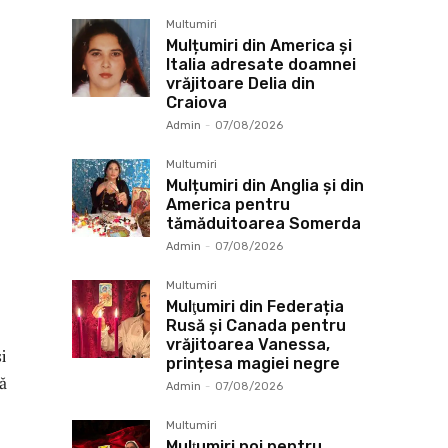
Multumiri
Mulțumiri din America și
Italia adresate doamnei
vrăjitoare Delia din
Craiova
Admin
-
07/08/2026
Multumiri
Mulțumiri din Anglia și din
America pentru
tămăduitoarea Somerda
Admin
-
07/08/2026
Multumiri
Mulţumiri din Federația
Rusă și Canada pentru
vrăjitoarea Vanessa,
i
prințesa magiei negre
ă
Admin
-
07/08/2026
Multumiri
Mulţumiri noi pentru