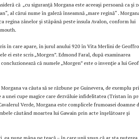
sideră că „cu siguranță Morgana este aceeași persoană ca și z
an“, al cărui nume în galeză înseamnă „mare regină“ . Morgan
ca regina zânelor și stăpână peste insula Avalon, conform lui
nmouth.
ris în care apare, în jurul anului 920 în Vita Merlini de Geoffr
e ei este scris „Morgen”. Edmond Faral, după examinarea
i, concluzionează că numele „Morgen” este o invenție a lui Geo
, Morgana va căuta să se răzbune pe Guinevera, de exemplu pr
 a unei cupe magice care dezvăluie infidelitatea (Tristan în pr
 Cavalerul Verde, Morgana este complicele frumoasei doamne d
ambele căutând moartea lui Gawain prin acte înșelătoare și
i, ea pune mâna pe teacă – în care unii spun că ar sta puterea