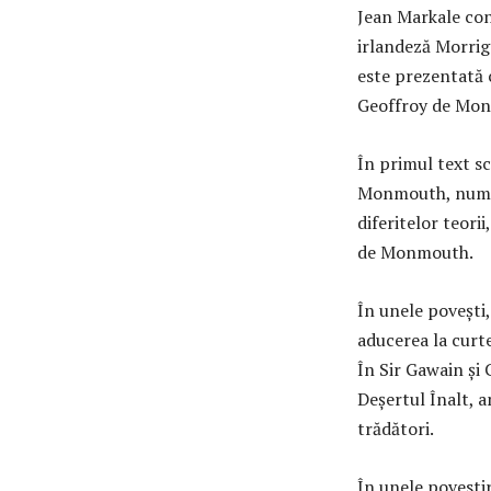
Jean Markale con
irlandeză Morrig
este prezentată 
Geoffroy de Mo
În primul text sc
Monmouth, numel
diferitelor teori
de Monmouth.
În unele povești
aducerea la curte
În Sir Gawain și
Deșertul Înalt, 
trădători.
În unele povestir