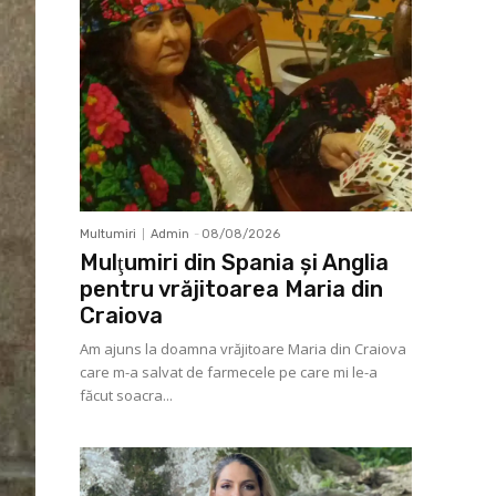
Multumiri
Admin
-
08/08/2026
Mulţumiri din Spania şi Anglia
pentru vrăjitoarea Maria din
Craiova
Am ajuns la doamna vrăjitoare Maria din Craiova
care m-a salvat de farmecele pe care mi le-a
făcut soacra...