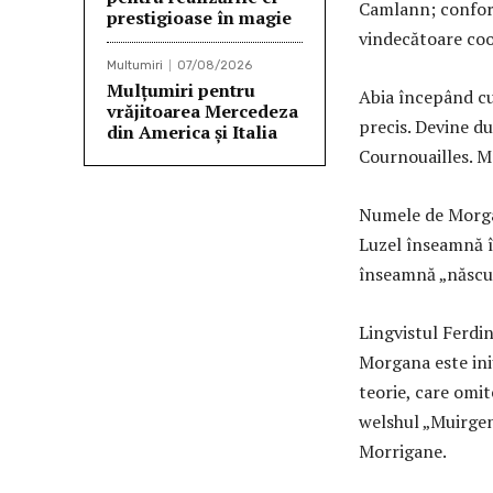
Camlann; conform
prestigioase în magie
vindecătoare coo
Multumiri
07/08/2026
Mulțumiri pentru
Abia începând cu
vrăjitoarea Mercedeza
precis. Devine du
din America și Italia
Cournouailles. M
Numele de Morgan
Luzel înseamnă 
înseamnă „născut
Lingvistul Ferdin
Morgana este ini
teorie, care omi
welshul „Muirgen“
Morrigane.