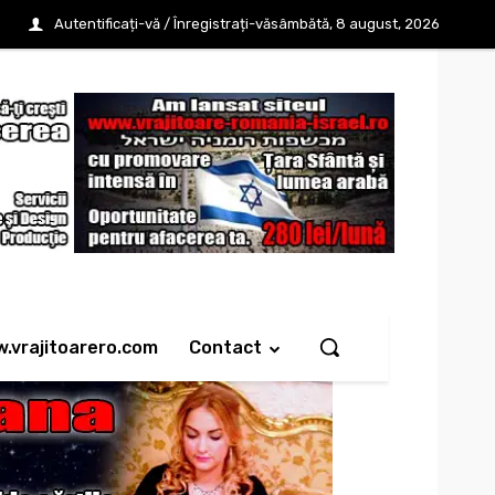
Autentificați-vă / Înregistrați-vă
sâmbătă, 8 august, 2026
w.vrajitoarero.com
Contact