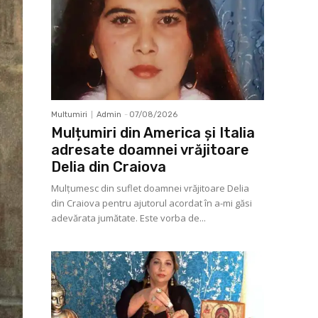
Multumiri
Admin
-
07/08/2026
Mulțumiri din America și Italia
adresate doamnei vrăjitoare
Delia din Craiova
Mulţumesc din suflet doamnei vrăjitoare Delia
din Craiova pentru ajutorul acordat în a-mi găsi
adevărata jumătate. Este vorba de...