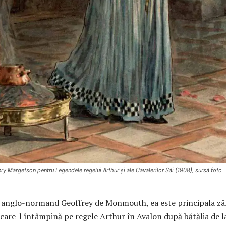
enry Margetson pentru Legendele regelui Arthur și ale Cavalerilor Săi (1908), sursă foto
ul anglo-normand Geoffrey de Monmouth, ea este principala z
 care-l întâmpină pe regele Arthur în Avalon după bătălia de l