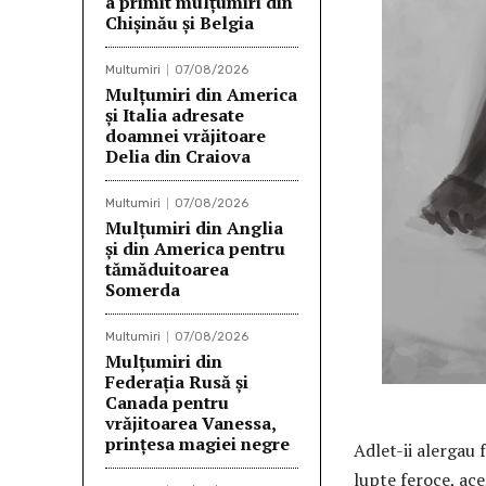
a primit mulțumiri din
Chișinău și Belgia
Multumiri
07/08/2026
Mulțumiri din America
și Italia adresate
doamnei vrăjitoare
Delia din Craiova
Multumiri
07/08/2026
Mulțumiri din Anglia
și din America pentru
tămăduitoarea
Somerda
Multumiri
07/08/2026
Mulţumiri din
Federația Rusă și
Canada pentru
vrăjitoarea Vanessa,
prințesa magiei negre
Adlet-ii alergau 
lupte feroce, ace