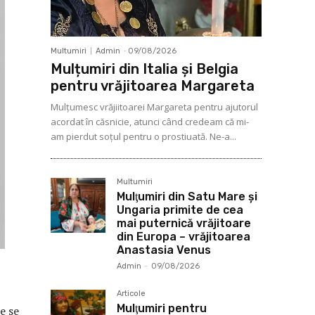
Multumiri
Admin
-
09/08/2026
Mulțumiri din Italia și Belgia
pentru vrăjitoarea Margareta
Mulţumesc vrăjiitoarei Margareta pentru ajutorul
acordat în căsnicie, atunci când credeam că mi-
am pierdut soţul pentru o prostiuată. Ne-a...
Multumiri
Mulţumiri din Satu Mare și
Ungaria primite de cea
mai puternică vrăjitoare
din Europa – vrăjitoarea
Anastasia Venus
Admin
-
09/08/2026
Articole
Mulţumiri pentru
e se