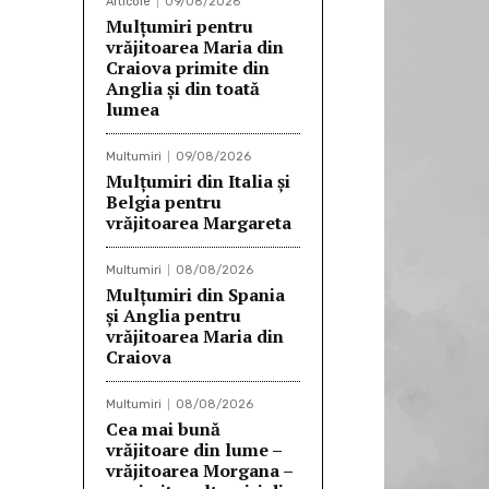
Articole
09/08/2026
Mulţumiri pentru
vrăjitoarea Maria din
Craiova primite din
Anglia și din toată
lumea
Multumiri
09/08/2026
Mulțumiri din Italia și
Belgia pentru
vrăjitoarea Margareta
Multumiri
08/08/2026
Mulţumiri din Spania
şi Anglia pentru
vrăjitoarea Maria din
Craiova
Multumiri
08/08/2026
Cea mai bună
vrăjitoare din lume –
vrăjitoarea Morgana –