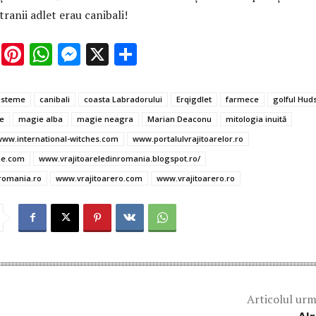
tranii adlet erau canibali!
E
Pi
W
M
X
P
m
nt
h
es
ar
ai
er
at
se
ta
esteme
canibali
coasta Labradorului
Erqigdlet
farmece
golful Hud
l
es
s
n
je
e
magie alba
magie neagra
Marian Deaconu
mitologia inuită
t
A
g
az
ww.international-witches.com
www.portalulvrajitoarelor.ro
p
er
ă
ne.com
www.vrajitoareledinromania.blogspot.ro/
romania.ro
www.vrajitoarero.com
www.vrajitoarero.ro
p
Articolul ur