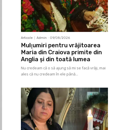
Articole
Admin
-
09/08/2026
Mulţumiri pentru vrăjitoarea
Maria din Craiova primite din
Anglia și din toată lumea
Nu credeam că o să ajung să mi se facă vrăji, mai
ales că nu credeam în ele până...