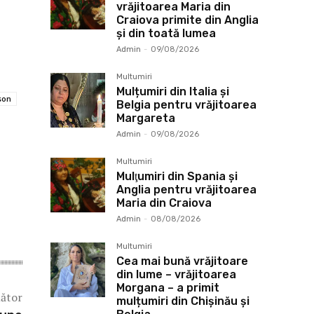
vrăjitoarea Maria din
Craiova primite din Anglia
și din toată lumea
Admin
-
09/08/2026
Multumiri
Mulțumiri din Italia și
son
Belgia pentru vrăjitoarea
Margareta
Admin
-
09/08/2026
Multumiri
Mulţumiri din Spania şi
Anglia pentru vrăjitoarea
Maria din Craiova
Admin
-
08/08/2026
Multumiri
Cea mai bună vrăjitoare
din lume – vrăjitoarea
Morgana – a primit
mător
mulțumiri din Chișinău și