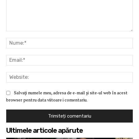
Comentariu:
Nu
Ema
Web
Salvați numele meu, adresa de e-mail și site-ul web în acest
browser pentru data viitoare i comentariu.
Ultimele articole apărute