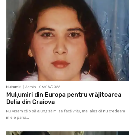
Multumiri
Admin
-
06/08/2026
Mulţumiri din Europa pentru vrăjitoarea
Delia din Craiova
Nu visam că o să ajung să mi se facă vrăji, mai ales că nu credeam
în ele până...