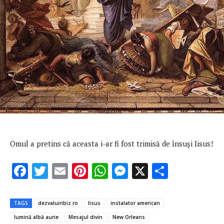
Omul a pretins că aceasta i-ar fi fost trimisă de însuşi Iisus!
F
T
E
Pi
W
M
X
P
ac
w
m
nt
h
es
ar
e
it
ai
er
at
se
ta
TAGS
dezvaluiribiz.ro
Iisus
instalator american
b
te
l
es
s
n
je
lumină albă aurie
Mesajul divin
New Orleans