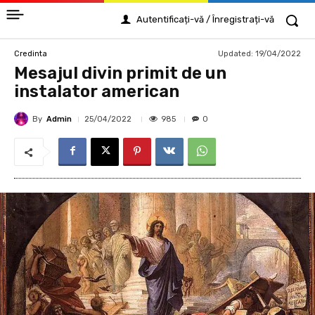
Autentificați-vă / Înregistrați-vă
Updated:
19/04/2022
Credinta
Mesajul divin primit de un
instalator american
By
Admin
985
25/04/2022
0