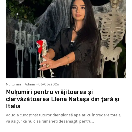
Multumiri
Admin
-
06/08/2026
Mulţumiri pentru vrăjitoarea și
clarvăzătoarea Elena Natașa din țară și
Italia
Aduc la cunoştinţă tuturor clienţilor să apelaţi cu încredere totală;
vă asigur că nu o să rămâneţi dezamăgiţi pentru...