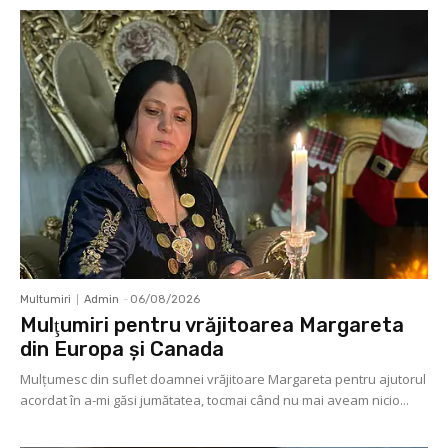
Multumiri
Admin
-
06/08/2026
Mulţumiri pentru vrăjitoarea Margareta
din Europa și Canada
Mulţumesc din suflet doamnei vrăjitoare Margareta pentru ajutorul
acordat în a-mi găsi jumătatea, tocmai când nu mai aveam nicio...