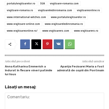
o
r
t
A
g
az
portalulvrajitoarelor.ro
SUA
vrajitoare-romania.com
o
p
er
ă
vrajitoare-romania.ro
vrajitoareledinromania.com
vrajitoareonline.ro
www.international-witches.com
www.portalulvrajitoarelor.ro
k
p
www.vrajitoare-online.com
www.vrajitoareledinromania.ro
www.vrajitoareonline.ro/
www.vrajitoarero.com
www.vrajitoarero.ro
Articolul precedent
Articolul următor
Anna Katharina Emmerich a
Apariţia Fecioarei Maria a fost
îndurat în fiecare vineri patimile
admirată de copiii din Pontmain
lui Iisus
Lăsați un mesaj: