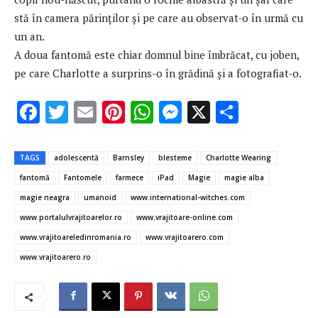
stă în camera părinților şi pe care au observat-o în urmă cu
un an.
A doua fantomă este chiar domnul bine îmbrăcat, cu joben,
pe care Charlotte a surprins-o în grădină şi a fotografiat-o.
F
T
E
Pi
W
M
X
P
ac
w
m
nt
h
es
ar
e
it
ai
er
at
se
ta
TAGS
adolescentă
Barnsley
blesteme
Charlotte Wearing
b
te
l
es
s
n
je
fantomă
Fantomele
farmece
iPad
Magie
magie alba
o
r
t
A
g
az
magie neagra
umanoid
www.international-witches.com
o
p
er
ă
www.portalulvrajitoarelor.ro
www.vrajitoare-online.com
www.vrajitoareledinromania.ro
www.vrajitoarero.com
k
p
www.vrajitoarero.ro