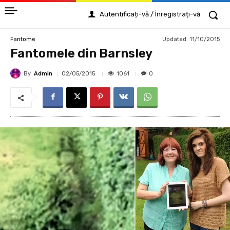
Autentificați-vă / Înregistrați-vă
Updated:
11/10/2015
Fantome
Fantomele din Barnsley
By
Admin
1061
02/05/2015
0