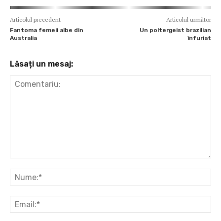
Articolul precedent
Articolul următor
Fantoma femeii albe din
Un poltergeist brazilian
Australia
înfuriat
Lăsați un mesaj:
Comentariu:
Nu
Ema