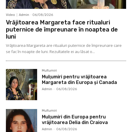
Video
Admin
-
06/08/2026
Vrăjitoarea Margareta face ritualuri
puternice de împreunare în noaptea de
luni
Vrăjitoarea Margareta are ritualuri puternice de împreunare care
se fac în noapte de luni. Rezultatele ei au lăsat o...
Multumiri
Mulţumiri pentru vrăjitoarea
Margareta din Europa și Canada
Admin
-
06/08/2026
Multumiri
Mulţumiri din Europa pentru
vrăjitoarea Delia din Craiova
Admin
-
06/08/2026