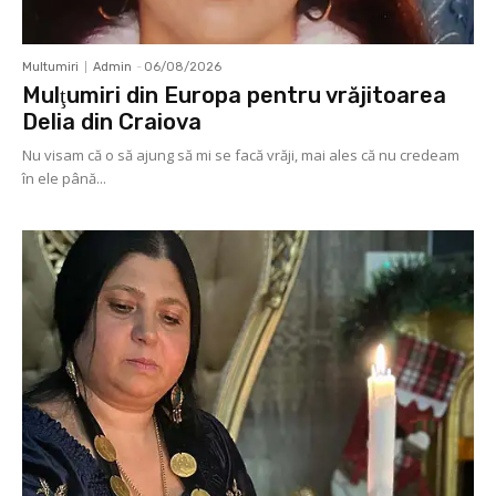
Multumiri
Admin
-
06/08/2026
Mulţumiri din Europa pentru vrăjitoarea
Delia din Craiova
Nu visam că o să ajung să mi se facă vrăji, mai ales că nu credeam
în ele până...