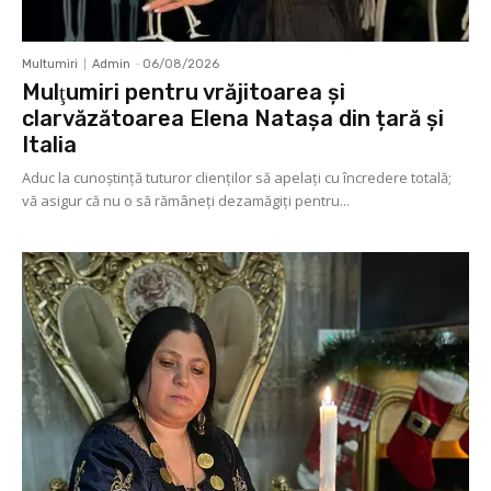
Multumiri
Admin
-
06/08/2026
Mulţumiri pentru vrăjitoarea și
clarvăzătoarea Elena Natașa din țară și
Italia
Aduc la cunoştinţă tuturor clienţilor să apelaţi cu încredere totală;
vă asigur că nu o să rămâneţi dezamăgiţi pentru...