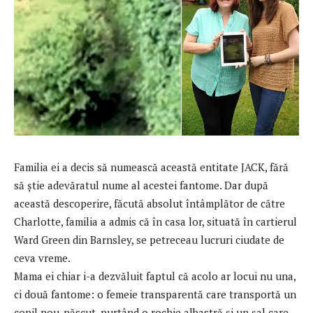
Familia ei a decis să numească această entitate JACK, fără
să știe adevăratul nume al acestei fantome. Dar după
această descoperire, făcută absolut întâmplător de către
Charlotte, familia a admis că în casa lor, situată în cartierul
Ward Green din Barnsley, se petreceau lucruri ciudate de
ceva vreme.
Mama ei chiar i-a dezvăluit faptul că acolo ar locui nu una,
ci două fantome: o femeie transparentă care transportă un
copil nou-născut, purtând o rochie albastră și un șal care