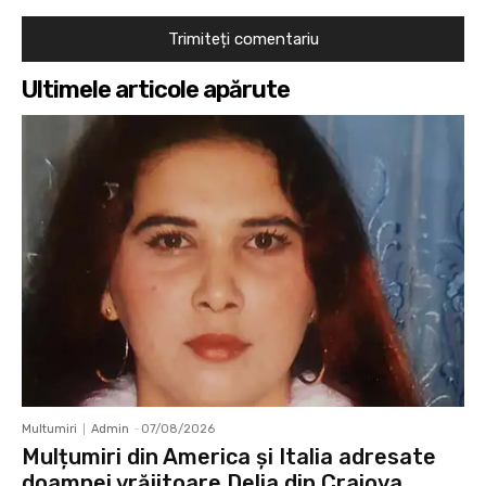
Ultimele articole apărute
Multumiri
Admin
-
07/08/2026
Mulțumiri din America și Italia adresate
doamnei vrăjitoare Delia din Craiova