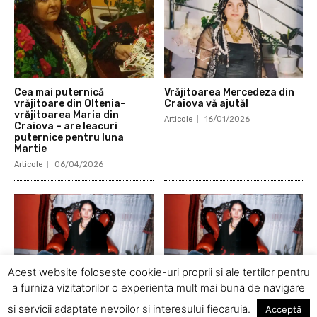
Cea mai puternică
Vrăjitoarea Mercedeza din
vrăjitoare din Oltenia-
Craiova vă ajută!
vrăjitoarea Maria din
Articole
16/01/2026
Craiova – are leacuri
puternice pentru luna
Martie
Articole
06/04/2026
Acest website foloseste cookie-uri proprii si ale tertilor pentru
a furniza vizitatorilor o experienta mult mai buna de navigare
Mi-a zis că nu-l las să se
Dependența lui de alcool
si servicii adaptate nevoilor si interesului fiecaruia.
Acceptă
simtă liber și să trăiască
chiar ne distruge căsnica