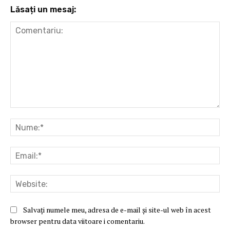
Lăsați un mesaj:
Comentariu:
Nu
Ema
Web
Salvați numele meu, adresa de e-mail și site-ul web în acest
browser pentru data viitoare i comentariu.