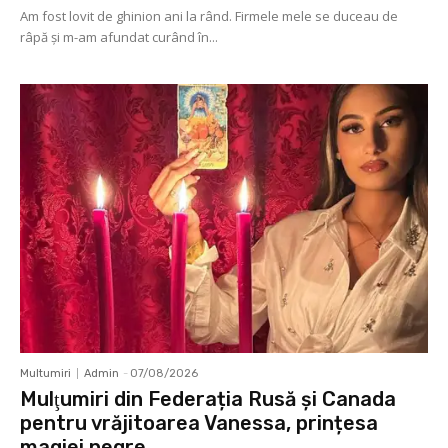
Am fost lovit de ghinion ani la rând. Firmele mele se duceau de
râpă şi m-am afundat curând în...
Multumiri
Admin
-
07/08/2026
Mulţumiri din Federația Rusă și Canada
pentru vrăjitoarea Vanessa, prințesa
magiei negre