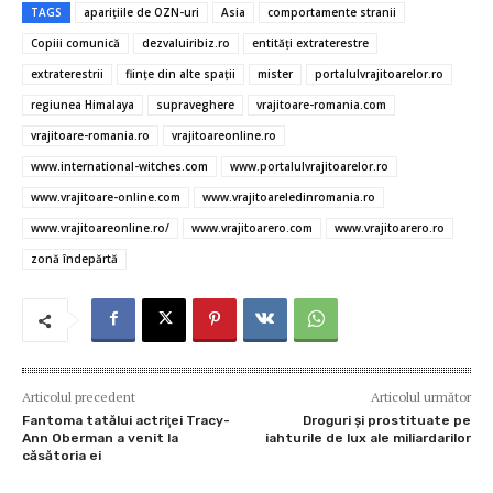
e
it
ai
er
at
se
ta
TAGS
apariţiile de OZN-uri
Asia
comportamente stranii
b
te
l
es
s
n
je
Copiii comunică
dezvaluiribiz.ro
entităţi extraterestre
o
r
t
A
g
az
extraterestrii
fiinţe din alte spaţii
mister
portalulvrajitoarelor.ro
o
p
er
ă
regiunea Himalaya
supraveghere
vrajitoare-romania.com
vrajitoare-romania.ro
vrajitoareonline.ro
k
p
www.international-witches.com
www.portalulvrajitoarelor.ro
www.vrajitoare-online.com
www.vrajitoareledinromania.ro
www.vrajitoareonline.ro/
www.vrajitoarero.com
www.vrajitoarero.ro
zonă îndepărtă
Articolul precedent
Articolul următor
Fantoma tatălui actriţei Tracy-
Droguri şi prostituate pe
Ann Oberman a venit la
iahturile de lux ale miliardarilor
căsătoria ei