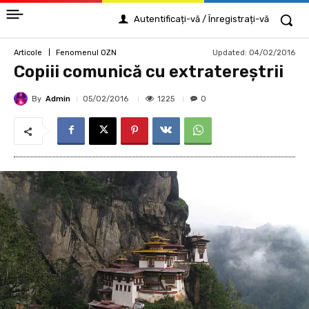
Autentificați-vă / Înregistrați-vă
Updated:
04/02/2016
Articole
Fenomenul OZN
Copiii comunică cu extratereştrii
By
Admin
1225
05/02/2016
0