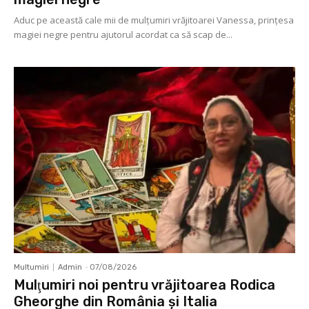
Aduc pe această cale mii de mulţumiri vrăjitoarei Vanessa, prințesa
magiei negre pentru ajutorul acordat ca să scap de...
Multumiri
Admin
-
07/08/2026
Mulţumiri noi pentru vrăjitoarea Rodica
Gheorghe din România și Italia