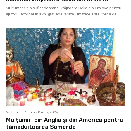
Mulţumesc din suflet doamnei vrăjitoare Delia din Craiova pentru
ajutorul acordat în a-mi găsi adevărata jumătate. Este vorba de...
Multumiri
Admin
-
07/08/2026
Mulțumiri din Anglia și din America pentru
tămăduitoarea Somerda