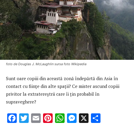
foto de Douglas J. McLaughlin sursa foto Wikipedia
Sunt oare copiii din această zonă îndepărtă din Asia în
contact cu fiinţe din alte spaţii? Ce mister ascund copiii
privitor la extratereştrii care îi ţin probabil în
supraveghere?
F
T
E
Pi
W
M
X
P
ac
w
m
nt
h
es
ar