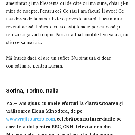
ameninţat şi mă blestema ori de câte ori mă suna, chiar şi-n
miez de noapte. Pentru ce? Ce rău i-am făcut? Îl avea! Ce
mai dorea de la mine? Este o poveste amară. Lucian nu a
revenit acasă. Trăieşte cu această femeie periculoasă şi
refuză să-şi vadă copiii. Parcă i-a luat minţile femeia aia, nu
ştiu ce să mai zic.
Mă întreb dacă el are un suflet. Nu simt ură ci doar
compătimire pentru Lucian.
Sorina, Torino, Italia
P.S.
– Am ajuns cu unele eforturi la clarvăzătoarea și
vrăjitoarea Elena Minodora, de pe
www.vrajitoarero.com
,celebră pentru interviurile pe
care le-a dat pentru BBC, CNN, televizunea din
Moscova etc., care mi-a făcut un ritual de magie