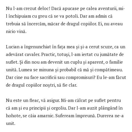
Nu l-am crezut deloc! Dacă apucase pe calea aventurii, mi-
l închipuiam cu greu că se va potoli. Dar am admis că
trebuia să încercăm, măcar de dragul copiilor. Ei, nu aveau
nicio vină.
Lucian a îngenunchiat în faţa mea şi şi-a cerut scuze, ca un
adevărat cavaler. Practic, totuşi, l-am iertat cu jumătate de
suflet. Şi din nou am devenit un cuplu şi aparent, o familie
unită. Lumea se minuna şi probabil că mă şi compătimeau.
Dar cine nu face sacrificii sau compromisuri? Eu le-am făcut
de dragul copiilor noştri, să fie clar.
Nu este un fleac, vă asigur. Mi-am călcat pe suflet pentru
că am şi eu principii şi orgoliu. Dar l-am auzit plângând în
hohote, se căia amarnic. Sufeream împreună. Durerea ne-a
unit.