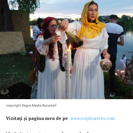
copyright Segra Media Bucuresti
Vi
zitaţi şi pagina mea de pe
www.vrăjitoarero.com