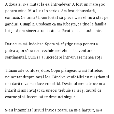
A doua zi, s-a mutat la ea, într-adevar. A fost un mare şoc
pentru mine. M-a luat în serios. Am fost debusolată,
confuză. Ce urma? L-am forţat să plece… iar el nu a stat pe
gânduri. Cumplit. Credeam că mă iubeşte, că ţine la familia
lui şi că era sincer atunci când a făcut zeci de jurăminte.
Dar acum mă îndoiesc. Spera să câştige timp pentru a
putea apoi să-şi reia vechile metehne de aventurier
sentimental. Cum să ai încredere într-un asemenea soţ?
Trăiam zile confuze, dure. Copii plângeau şi mă întrebau
neîncetat despre tatăl lor. Când va veni? Nici eu nu ştiam şi
nici dacă o va mai face vreodată. Destinul meu atroce m-a
întărit şi am învăţat că uneori trebuie să iei şi taurul de
coarne şi să încerci să te descurci singur.
S-au întâmplat lucruri îngrozitoare. Ea m-a hărţuit, m-a