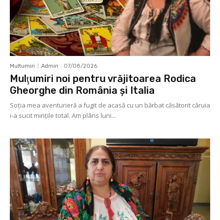
Multumiri
Admin
-
07/08/2026
Mulţumiri noi pentru vrăjitoarea Rodica
Gheorghe din România și Italia
Soţia mea aventurieră a fugit de acasă cu un bărbat căsătorit căruia
i-a sucit mințile total. Am plâns luni...