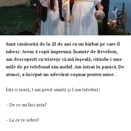
Sunt c
ă
s
ă
torit
ă
de la 25 de ani cu un b
ă
rbat pe care îl
iubesc. Avem 4 copii împreun
ă
. Înainte de Revelion,
am descoperit cu triste
ţ
e c
ă
m
ă
în
ş
eal
ă
, citindu-i sms-
urile de pe telefonul s
ă
u mobil.
Am intrat în panic
ă
. De
atunci, a început un adev
ă
rat co
ş
mar pentru mine.
Într-o seară, l-am privit uimită şi l-am întrebat:
– De ce-mi faci asta?
– La ce te referi?