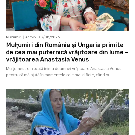
Multumiri
Admin
-
07/08/2026
Mulţumiri din România și Ungaria primite
de cea mai puternică vrăjitoare din lume –
vrăjitoarea Anastasia Venus
Mulţumesc din toată inima doamnei vrăjitoare Anastasia Venus
pentru că mă ajută în momentele cele mai dificile, când nu...