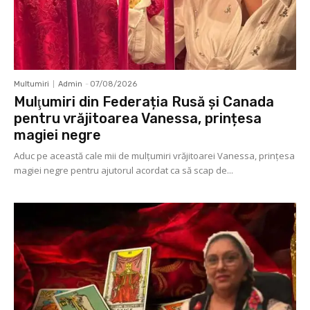
Multumiri
Admin
-
07/08/2026
Mulţumiri din Federația Rusă și Canada
pentru vrăjitoarea Vanessa, prințesa
magiei negre
Aduc pe această cale mii de mulţumiri vrăjitoarei Vanessa, prințesa
magiei negre pentru ajutorul acordat ca să scap de...