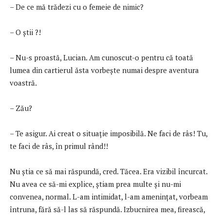
– De ce mă trădezi cu o femeie de nimic?
– O ştii ?!
– Nu-s proastă, Lucian. Am cunoscut-o pentru că toată
lumea din cartierul ăsta vorbeşte numai despre aventura
voastră.
– Zău?
– Te asigur. Ai creat o situaţie imposibilă. Ne faci de râs! Tu,
te faci de râs, în primul rând!!
Nu ştia ce să mai răspundă, cred. Tăcea. Era vizibil încurcat.
Nu avea ce să-mi explice, ştiam prea multe şi nu-mi
convenea, normal. L-am intimidat, l-am ameninţat, vorbeam
întruna, fără să-l las să răspundă. Izbucnirea mea, firească,