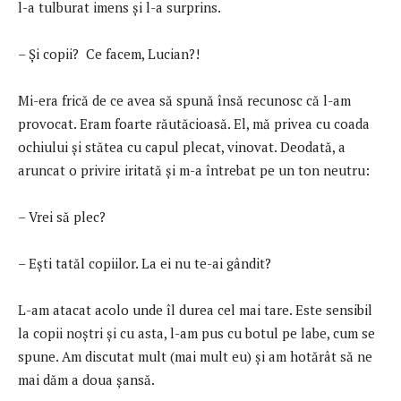
l-a tulburat imens şi l-a surprins.
– Şi copii? Ce facem, Lucian?!
Mi-era frică de ce avea să spună însă recunosc că l-am
provocat. Eram foarte răutăcioasă. El, mă privea cu coada
ochiului şi stătea cu capul plecat, vinovat. Deodată, a
aruncat o privire iritată şi m-a întrebat pe un ton neutru:
– Vrei să plec?
– Eşti tatăl copiilor. La ei nu te-ai gândit?
L-am atacat acolo unde îl durea cel mai tare. Este sensibil
la copii noştri şi cu asta, l-am pus cu botul pe labe, cum se
spune. Am discutat mult (mai mult eu) şi am hotărât să ne
mai dăm a doua şansă.