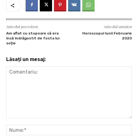
Articolul precedent
Articolul următor
Am aflat cu stupoare că era
Horoscopul lunii Februarie
încă îndrăgostit de fosta lui
2020
soție
Lăsați un mesaj:
Comentariu:
Nu