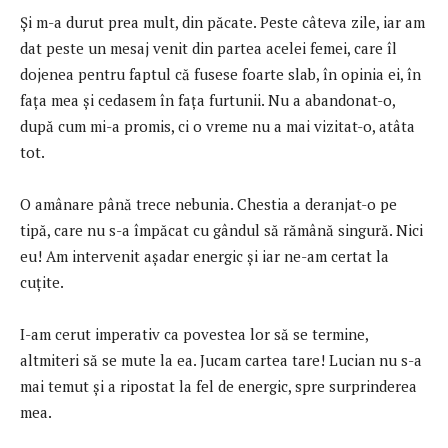
Şi m-a durut prea mult, din păcate. Peste câteva zile, iar am
dat peste un mesaj venit din partea acelei femei, care îl
dojenea pentru faptul că fusese foarte slab, în opinia ei, în
faţa mea şi cedasem în faţa furtunii. Nu a abandonat-o,
după cum mi-a promis, ci o vreme nu a mai vizitat-o, atâta
tot.
O amânare până trece nebunia. Chestia a deranjat-o pe
tipă, care nu s-a împăcat cu gândul să rămână singură. Nici
eu! Am intervenit aşadar energic şi iar ne-am certat la
cuţite.
I-am cerut imperativ ca povestea lor să se termine,
altmiteri să se mute la ea. Jucam cartea tare! Lucian nu s-a
mai temut şi a ripostat la fel de energic, spre surprinderea
mea.