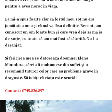
pentru a avea noroc în viaţă.
Ea mi-a spus foarte clar că fostul meu soţ nu era
jumătatea mea și că mă va lăsa definitiv. Recent, am
cunoscut un om foarte bun şi care vrea deja să mă ia
de soţie, cu toate că am mai fost căsătorită. Nu l-a
deranjat.
Şi fericirea mea se datorează doamnei Elena
Minodora, căreia îi mulţumesc din suflet şi o
recomand tuturor celor care au probleme grave în
dragoste. Să iubiţi că viața este scurtă!
Contact: 0745.826.897