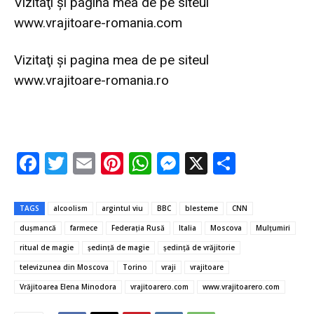
Vizitaţi şi pagina mea de pe siteul
www.vrajitoare-romania.com
Vizitaţi şi pagina mea de pe siteul
www.vrajitoare-romania.ro
F
T
E
Pi
W
M
X
P
ac
w
m
nt
h
es
ar
e
it
ai
er
at
se
ta
TAGS
alcoolism
argintul viu
BBC
blesteme
CNN
b
te
l
es
s
n
je
duşmancă
farmece
Federaţia Rusă
Italia
Moscova
Mulţumiri
o
r
t
A
g
az
ritual de magie
şedinţă de magie
şedinţă de vrăjitorie
o
p
er
ă
televizunea din Moscova
Torino
vraji
vrajitoare
Vrăjitoarea Elena Minodora
vrajitoarero.com
www.vrajitoarero.com
k
p