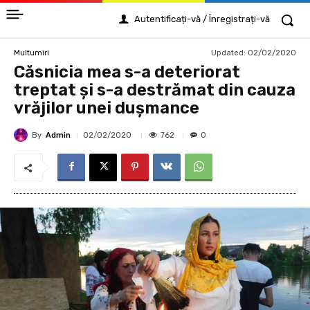
Autentificați-vă / Înregistrați-vă
Updated:
02/02/2020
Multumiri
Căsnicia mea s-a deteriorat
treptat și s-a destrămat din cauza
vrăjilor unei dușmance
By
Admin
762
02/02/2020
0