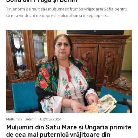
Ţin enorm de mult să-i mulţumesc frumos vrăjitoarei Sofia pentru
că m-a vindecat de depresie, alcoolism şi de epilepsie....
Multumiri
Admin
-
09/08/2026
Mulţumiri din Satu Mare și Ungaria primite
de cea mai puternică vrăjitoare din