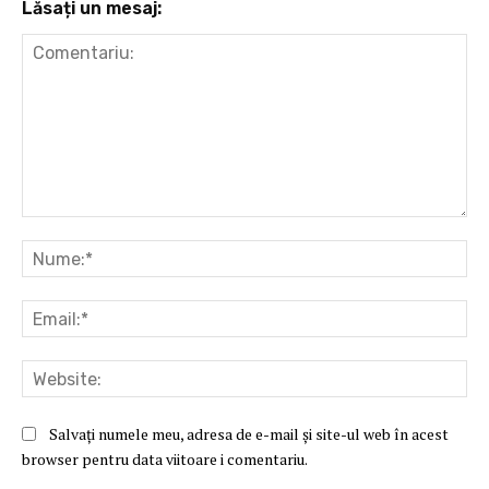
Lăsați un mesaj:
Comentariu:
Nu
Ema
Web
Salvați numele meu, adresa de e-mail și site-ul web în acest
browser pentru data viitoare i comentariu.