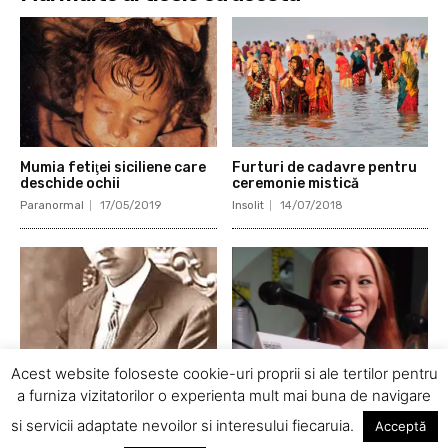
Mumia fetiţei siciliene care
Furturi de cadavre pentru
deschide ochii
ceremonie mistică
Paranormal
17/05/2019
Insolit
14/07/2018
Acest website foloseste cookie-uri proprii si ale tertilor pentru
a furniza vizitatorilor o experienta mult mai buna de navigare
Iisus Christos și Edgar
Povestea reală a lui Allison
Cayce
Dubois, care a inspirat
si servicii adaptate nevoilor si interesului fiecaruia.
Acceptă
serialul Medium
Paranormal
20/05/2018