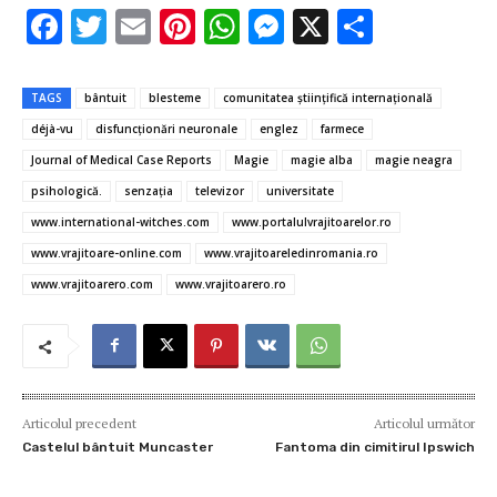
F
T
E
Pi
W
M
X
P
ac
w
m
nt
h
es
ar
e
it
ai
er
at
se
ta
TAGS
bântuit
blesteme
comunitatea ştiinţifică internaţională
b
te
l
es
s
n
je
déjà-vu
disfuncţionări neuronale
englez
farmece
o
r
t
A
g
az
Journal of Medical Case Reports
Magie
magie alba
magie neagra
o
p
er
ă
psihologică.
senzaţia
televizor
universitate
www.international-witches.com
www.portalulvrajitoarelor.ro
k
p
www.vrajitoare-online.com
www.vrajitoareledinromania.ro
www.vrajitoarero.com
www.vrajitoarero.ro
Articolul precedent
Articolul următor
Castelul bântuit Muncaster
Fantoma din cimitirul Ipswich