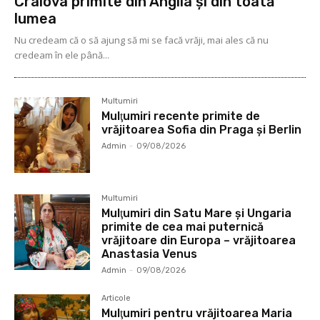
Craiova primite din Anglia și din toată
lumea
Nu credeam că o să ajung să mi se facă vrăji, mai ales că nu
credeam în ele până...
Multumiri
Mulţumiri recente primite de
vrăjitoarea Sofia din Praga și Berlin
Admin
-
09/08/2026
Multumiri
Mulţumiri din Satu Mare și Ungaria
primite de cea mai puternică
vrăjitoare din Europa – vrăjitoarea
Anastasia Venus
Admin
-
09/08/2026
Articole
Mulţumiri pentru vrăjitoarea Maria