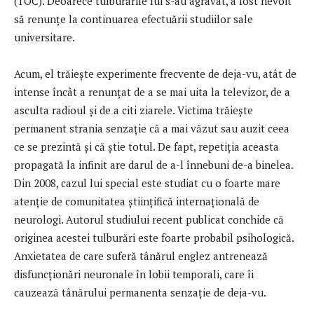
(TOC). Deoarece tulburările lui s-au agravat, a fost nevoit
să renunţe la continuarea efectuării studiilor sale
universitare.
Acum, el trăieşte experimente frecvente de deja-vu, atât de
intense încât a renunţat de a se mai uita la televizor, de a
asculta radioul şi de a citi ziarele. Victima trăieşte
permanent strania senzaţie că a mai văzut sau auzit ceea
ce se prezintă şi că ştie totul. De fapt, repetiţia aceasta
propagată la infinit are darul de a-l înnebuni de-a binelea.
Din 2008, cazul lui special este studiat cu o foarte mare
atenţie de comunitatea ştiinţifică internaţională de
neurologi. Autorul studiului recent publicat conchide că
originea acestei tulburări este foarte probabil psihologică.
Anxietatea de care suferă tânărul englez antrenează
disfuncţionări neuronale în lobii temporali, care îi
cauzează tânărului permanenta senzaţie de deja-vu.