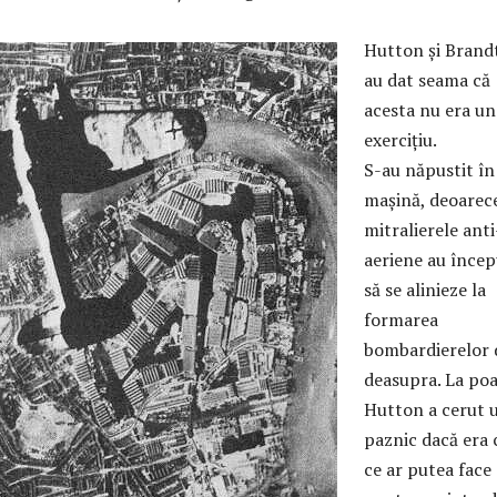
Hutton și Brandt
au dat seama că
acesta nu era un
exercițiu.
S-au năpustit în
mașină, deoarec
mitralierele anti
aeriene au încep
să se alinieze la
formarea
bombardierelor 
deasupra. La poa
Hutton a cerut 
paznic dacă era 
ce ar putea face