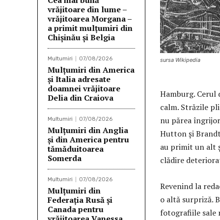
Cea mai bună
vrăjitoare din lume –
vrăjitoarea Morgana –
a primit mulțumiri din
Chișinău și Belgia
Multumiri
07/08/2026
sursa Wikipedia
Mulțumiri din America
și Italia adresate
doamnei vrăjitoare
Hamburg. Cerul d
Delia din Craiova
calm. Străzile pl
nu părea îngrijo
Multumiri
07/08/2026
Mulțumiri din Anglia
Hutton și Brandt 
și din America pentru
au primit un alt 
tămăduitoarea
Somerda
clădire deteriora
Multumiri
07/08/2026
Revenind la redac
Mulţumiri din
o altă surpriză. 
Federația Rusă și
Canada pentru
fotografiile sale
vrăjitoarea Vanessa,