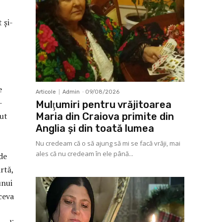
 şi-
e
Articole
Admin
-
09/08/2026
-
Mulţumiri pentru vrăjitoarea
Maria din Craiova primite din
ut
Anglia și din toată lumea
Nu credeam că o să ajung să mi se facă vrăji, mai
ales că nu credeam în ele până...
de
rtă,
unui
ceva