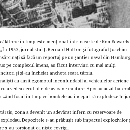
 călătorie în timp este menționat într-o carte de Ron Edwards.
 „În 1932, jurnalistul J. Bernard Hutton și fotograful Joachim
însărcinaţi să facă un reportaj pe un șantier naval din Hamburg
us pe complexul imens, au făcut interviuri cu mai mulți
ncitori și şi-au încheiat ancheta seara târziu.
urnaliști au auzit zgomotul inconfundabil al vehiculelor aeriene 
tru a vedea cerul plin de avioane militare. Apoi au auzit baterii
hizând focul în timp ce bombele au început să explodeze în ju
 târziu, zona a devenit un adevărat infern cu rezervoare de
 explodau. Depozitele s-au prăbușit sub impactul explozivilor ș
e s-au torsionat ca nişte covrigi.