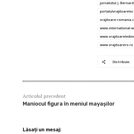
o
r
jurnalistul J. Bernar
o
portalulvrajitoarelor
vrajitoare-romania.
k
www.international-w
www.vrajitoareledin
www.vrajitoarero.ro
Distribuie:
Articolul precedent
Maniocul figura în meniul mayaşilor
Lăsați un mesaj: