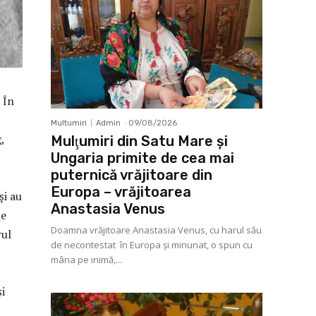
 În
Multumiri
Admin
-
09/08/2026
,
Mulţumiri din Satu Mare și
Ungaria primite de cea mai
puternică vrăjitoare din
Europa – vrăjitoarea
și au
Anastasia Venus
le
Doamna vrăjitoare Anastasia Venus, cu harul său
rul
de necontestat în Europa şi minunat, o spun cu
mâna pe inimă,...
i