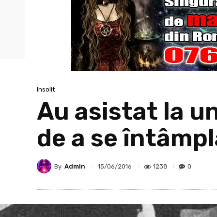
Insolit
Au asistat la 
de a se întâmpl
By
Admin
1238
0
15/06/2016