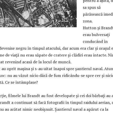
pentru a ajuta, d
sa spus să
părăsească imed
zona.
Hutton și Brand
erau bulversaţi
conducând în
evenise negru în timpul atacului, dar acum era clar și oraşul 
ine de viață nu erau săpate de cratere și clădiri erau intacte. N
rat revenind acasă de la locul de muncă.
au oprit mașina și s-au uitat înapoi spre șantierul naval. Atun
șoc: nu au văzut nicio dâră de fum ridicându-se spre cer și nici
tă. Ce se întâmplase?
ţie, filmele lui Brandt au fost developate și cei doi bărbați au 
Brandt a continuat să facă fotografii în timpul raidului aerian, 
 nu au arătat nimic neobișnuit. Șantierul naval a apărut ca la