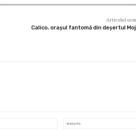
Articolul ur
Calico, oraşul fantomă din deşertul Mo
Email:*