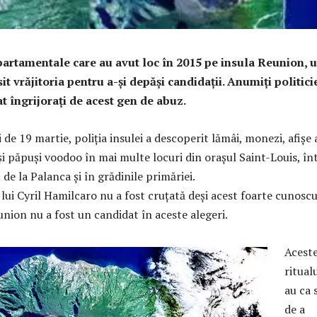
partamentale care au avut loc în 2015 pe insula Reunion, u
t vrăjitoria pentru a-şi depăși candidații. Anumiţi politici
at îngrijorați de acest gen de abuz.
i de 19 martie, poliția insulei a descoperit lămâi, monezi, afişe 
și păpuși voodoo în mai multe locuri din orașul Saint-Louis, în
 de la Palanca și în grădinile primăriei.
a lui Cyril Hamilcaro nu a fost cruțată deşi acest foarte cunosc
union nu a fost un candidat în aceste alegeri.
Acest
ritual
au ca 
de a