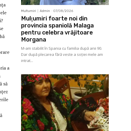
nța
Multumiri
Admin
-
07/08/2026
rele
Mulţumiri foarte noi din
i?
provincia spaniolă Malaga
se
pentru celebra vrăjitoare
abă
Morgana
M-am stabilit în Spania cu familia după anii 90.
orare
Dar după plecarea fără veste a soţiei mele am
intrat...
ria a
n
ă să
nțez
erile
tă