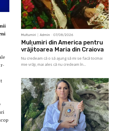
nii
eni
Multumiri
Admin
-
07/08/2026
Mulţumiri din America pentru
vrăjitoarea Maria din Craiova
ale
Nu credeam că o să ajung să mi se facă tocmai
mie vrăji, mai ales că nu credeam în...
tr-
ut
e
uri
scop