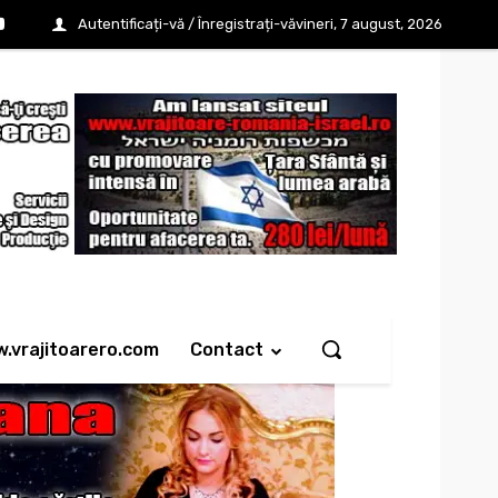
Autentificați-vă / Înregistrați-vă
vineri, 7 august, 2026
w.vrajitoarero.com
Contact