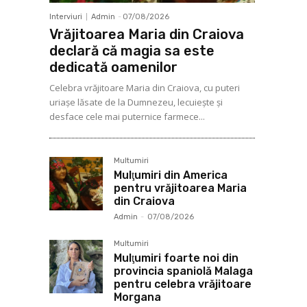
Interviuri
Admin
-
07/08/2026
Vrăjitoarea Maria din Craiova
declară că magia sa este
dedicată oamenilor
Celebra vrăjitoare Maria din Craiova, cu puteri
uriașe lăsate de la Dumnezeu, lecuieşte şi
desface cele mai puternice farmece...
Multumiri
Mulţumiri din America
pentru vrăjitoarea Maria
din Craiova
Admin
-
07/08/2026
Multumiri
Mulţumiri foarte noi din
provincia spaniolă Malaga
pentru celebra vrăjitoare
Morgana