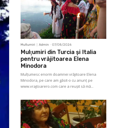
Multumiri
Admin
-
07/08/2026
Mulţumiri din Turcia și Italia
pentru vrăjitoarea Elena
Minodora
Mulţumesc enorm doamnei vrăjitoare Elena
Minodora, pe care am găsit-o cu anunț pe
www.vrajtoarero.com care a reuşit să mă...