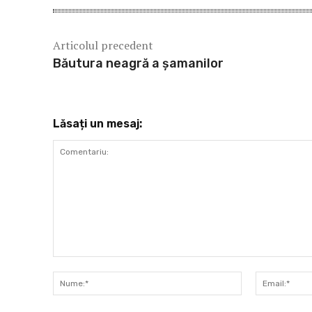
Articolul precedent
Băutura neagră a şamanilor
Lăsați un mesaj:
Comentariu:
Nume:*