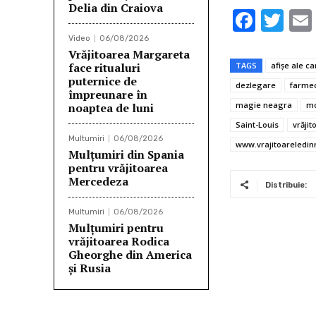
Delia din Craiova
F
T
ac
w
Video
06/08/2026
Vrăjitoarea Margareta
e
it
face ritualuri
TAGS
afişe ale ca
puternice de
b
te
dezlegare
farme
împreunare în
o
r
magie neagra
mo
noaptea de luni
o
Saint-Louis
vrăjit
Multumiri
06/08/2026
www.vrajitoareledin
k
Mulţumiri din Spania
pentru vrăjitoarea
Mercedeza
Distribuie:
Multumiri
06/08/2026
Mulțumiri pentru
vrăjitoarea Rodica
Gheorghe din America
și Rusia