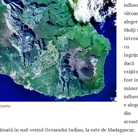
influe
viitoa
aleger
Mulţi 
între
cu
îngrij
dacă
vrăjito
fost î
măsur
influe
e aleg
kipedia
din
aceas
situată în sud-vestul Oceanului Indian, la este de Madagascar.