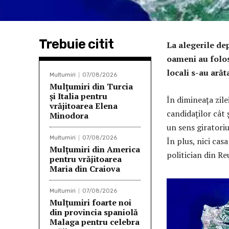
Trebuie citit
La alegerile de
oameni au folosi
locali s-au arăt
Multumiri
07/08/2026
Mulţumiri din Turcia
și Italia pentru
În dimineața zile
vrăjitoarea Elena
candidaților cât 
Minodora
un sens giratoriu
Multumiri
07/08/2026
În plus, nici cas
Mulţumiri din America
politician din Re
pentru vrăjitoarea
Maria din Craiova
Multumiri
07/08/2026
Mulţumiri foarte noi
din provincia spaniolă
Malaga pentru celebra