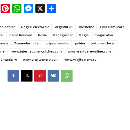
E
Pi
W
M
X
P
m
nt
h
es
ar
ai
er
at
se
ta
ndidaților
Alegeri electorale
argintul viu
blesteme
Cyril Hamilcaro
l
es
s
n
je
ce
insula Reunion
lămâi
Madagascar
Magie
magie alba
t
A
g
az
nezi
Oceanului Indian
păpuși voodoo
poliția
politicieni locali
p
er
ă
oriei
www.international-witches.com
www.vrajitoare-online.com
romania.ro
www.vrajitoarero.com
www.vrajitoarero.ro
p