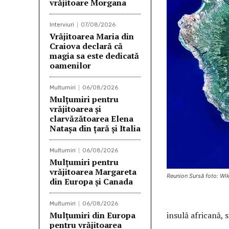
vrăjitoare Morgana
Interviuri
07/08/2026
Vrăjitoarea Maria din
Craiova declară că
magia sa este dedicată
oamenilor
Multumiri
06/08/2026
Mulţumiri pentru
vrăjitoarea și
clarvăzătoarea Elena
Natașa din țară și Italia
Multumiri
06/08/2026
Mulţumiri pentru
vrăjitoarea Margareta
Reunion Sursă foto: Wi
din Europa și Canada
Multumiri
06/08/2026
Mulţumiri din Europa
insulă africană, 
pentru vrăjitoarea