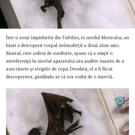
Într-o zonă împădurită din Tultilán, în nordul Mexicului, un
băiat a descoperit corpul neînsuflețit a două zâne mici.
Băiatul, care suferă de surditate, spune că a simțit o
interferență la nivelul aparatului său auditiv înainte de a
auzi râsete și strigăte de copii. Deodată, el a fi făcut
descoperirea, gândindu-se că era vorbă de o insectă.