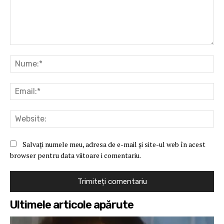
Comentariu:
Nu
Ema
Web
Salvați numele meu, adresa de e-mail și site-ul web în acest
browser pentru data viitoare i comentariu.
Ultimele articole apărute