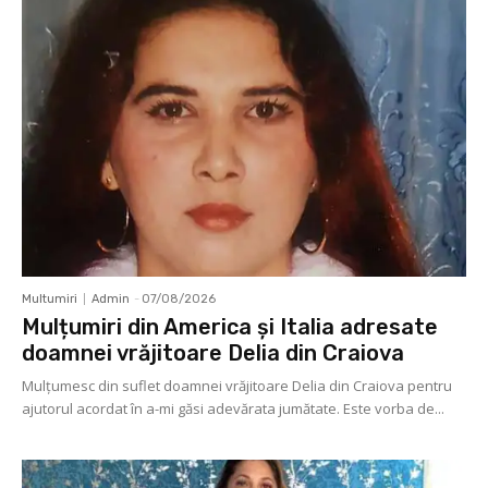
Multumiri
Admin
-
07/08/2026
Mulțumiri din America și Italia adresate
doamnei vrăjitoare Delia din Craiova
Mulţumesc din suflet doamnei vrăjitoare Delia din Craiova pentru
ajutorul acordat în a-mi găsi adevărata jumătate. Este vorba de...