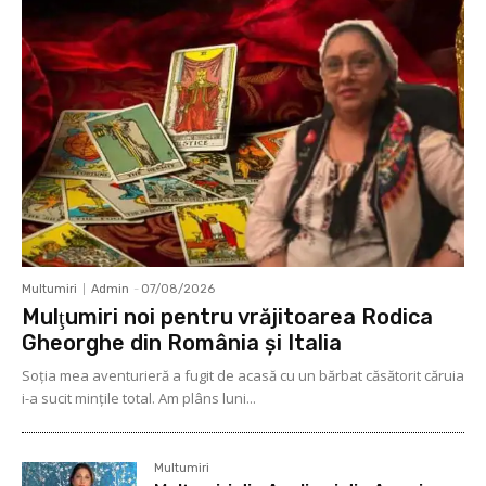
Multumiri
Admin
-
07/08/2026
Mulţumiri noi pentru vrăjitoarea Rodica
Gheorghe din România și Italia
Soţia mea aventurieră a fugit de acasă cu un bărbat căsătorit căruia
i-a sucit mințile total. Am plâns luni...
Multumiri