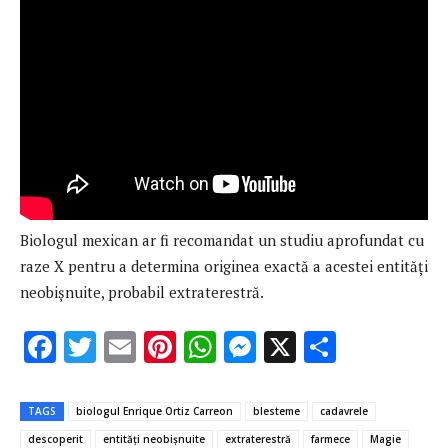
Biologul mexican ar fi recomandat un studiu aprofundat cu
raze X pentru a determina originea exactă a acestei entități
neobişnuite, probabil extraterestră.
F
T
E
Pi
W
M
X
P
ac
w
m
nt
h
es
ar
e
it
ai
er
at
se
ta
TAGS
biologul Enrique Ortiz Carreon
blesteme
cadavrele
b
te
l
es
s
n
je
descoperit
entități neobişnuite
extraterestră
farmece
Magie