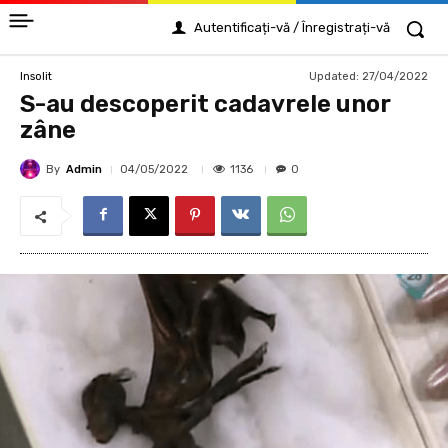
Autentificați-vă / Înregistrați-vă
Updated:
27/04/2022
Insolit
S-au descoperit cadavrele unor
zâne
By
Admin
1136
04/05/2022
0