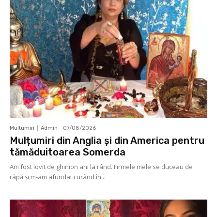
Multumiri
Admin
-
07/08/2026
Mulțumiri din Anglia și din America pentru
tămăduitoarea Somerda
Am fost lovit de ghinion ani la rând. Firmele mele se duceau de
râpă şi m-am afundat curând în...