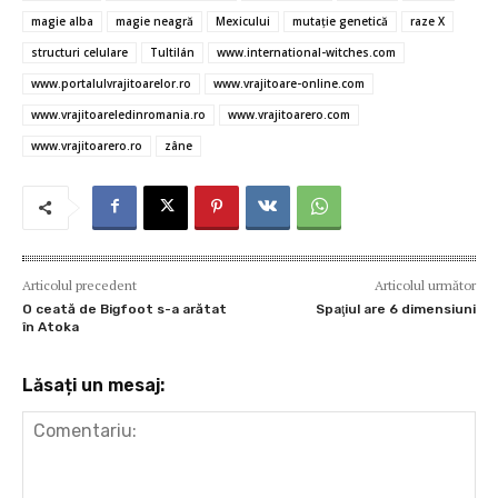
o
r
t
A
g
az
magie alba
magie neagră
Mexicului
mutaţie genetică
raze X
o
p
er
ă
structuri celulare
Tultilán
www.international-witches.com
www.portalulvrajitoarelor.ro
www.vrajitoare-online.com
k
p
www.vrajitoareledinromania.ro
www.vrajitoarero.com
www.vrajitoarero.ro
zâne
Articolul precedent
Articolul următor
O ceată de Bigfoot s-a arătat
Spaţiul are 6 dimensiuni
în Atoka
Lăsați un mesaj: