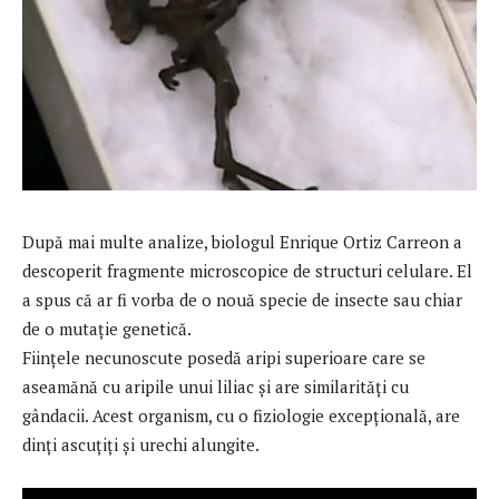
După mai multe analize, biologul Enrique Ortiz Carreon a
descoperit fragmente microscopice de structuri celulare. El
a spus că ar fi vorba de o nouă specie de insecte sau chiar
de o mutaţie genetică.
Fiinţele necunoscute posedă aripi superioare care se
aseamănă cu aripile unui liliac și are similarități cu
gândacii. Acest organism, cu o fiziologie excepţională, are
dinți ascuțiți și urechi alungite.