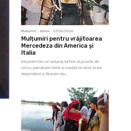
Multumiri
Admin
-
07/08/2026
Mulțumiri pentru vrăjitoarea
Mercedeza din America și
Italia
Intrasem într-un anturaj nefast al jocurile de
noroc, pierdeam zilele și nopțile la rând, eram
dependent și făceam rău...