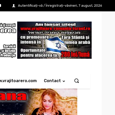
Autentificați-vă / Înregistrați-vă
vineri, 7 august, 2026
w.vrajitoarero.com
Contact