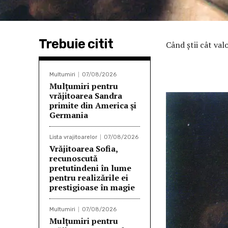
Trebuie citit
Când ştii cât valo
Multumiri
07/08/2026
Mulţumiri pentru
vrăjitoarea Sandra
primite din America și
Germania
Lista vrajitoarelor
07/08/2026
Vrăjitoarea Sofia,
recunoscută
pretutindeni în lume
pentru realizările ei
prestigioase în magie
Multumiri
07/08/2026
Mulțumiri pentru