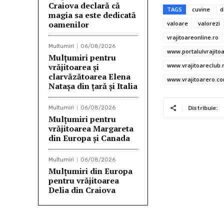
e
it
Craiova declară că
TAGS
cuvine
d
magia sa este dedicată
b
te
oamenilor
valoare
valorezi
o
r
vrajitoareonline.ro
Multumiri
06/08/2026
o
www.portalulvrajitoa
Mulţumiri pentru
vrăjitoarea și
www.vrajitoareclub.
k
clarvăzătoarea Elena
www.vrajitoarero.c
Natașa din țară și Italia
Multumiri
06/08/2026
Distribuie:
Mulţumiri pentru
vrăjitoarea Margareta
din Europa și Canada
Multumiri
06/08/2026
Mulţumiri din Europa
pentru vrăjitoarea
Delia din Craiova