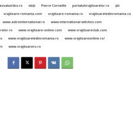
ai
er
at
se
ta
ezvaluiribiz.ro
obţii
Pierre Corneille
portalulvrajitoarelor.ro
ştii
l
es
s
n
je
vrajitoare-romania.com
vrajitoare-romania.ro
vrajitoareledinromania.c
t
A
g
az
www.astrointernational.ro
www.international-witches.com
p
er
ă
relor.ro
www.vrajitoare-online.com
www.vrajitoareclub.com
ro
www.vrajitoareledinromania.ro
www.vrajitoareonline.ro/
p
om
www.vrajitoarero.ro