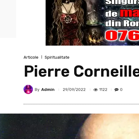
Articole
Spiritualitate
Pierre Corneill
By
Admin
1122
0
29/09/2022