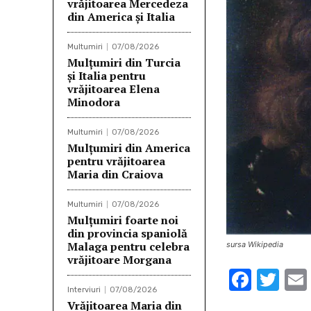
vrăjitoarea Mercedeza
din America și Italia
Multumiri
07/08/2026
Mulţumiri din Turcia
și Italia pentru
vrăjitoarea Elena
Minodora
Multumiri
07/08/2026
Mulţumiri din America
pentru vrăjitoarea
Maria din Craiova
Multumiri
07/08/2026
Mulţumiri foarte noi
din provincia spaniolă
Malaga pentru celebra
sursa Wikipedia
vrăjitoare Morgana
F
T
Interviuri
07/08/2026
ac
w
Vrăjitoarea Maria din