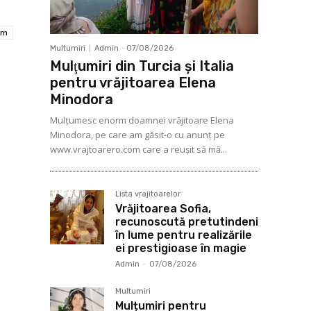
om
Multumiri
Admin
-
07/08/2026
Mulţumiri din Turcia și Italia
pentru vrăjitoarea Elena
Minodora
Mulţumesc enorm doamnei vrăjitoare Elena
Minodora, pe care am găsit-o cu anunț pe
www.vrajtoarero.com care a reuşit să mă...
Lista vrajitoarelor
Vrăjitoarea Sofia,
recunoscută pretutindeni
în lume pentru realizările
ei prestigioase în magie
Admin
-
07/08/2026
Multumiri
Mulțumiri pentru