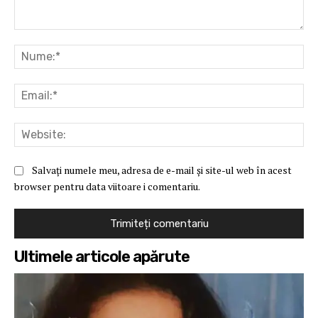
Comentariu:
Nu
Ema
Web
Salvați numele meu, adresa de e-mail și site-ul web în acest
browser pentru data viitoare i comentariu.
Ultimele articole apărute