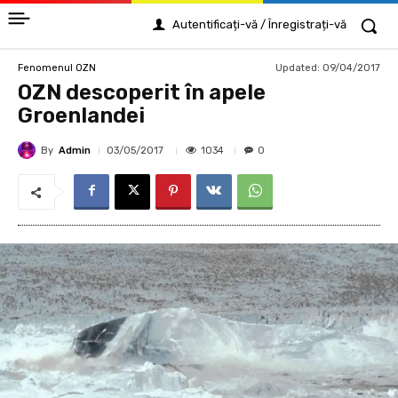
Autentificați-vă / Înregistrați-vă
Updated:
09/04/2017
Fenomenul OZN
OZN descoperit în apele
Groenlandei
By
Admin
1034
03/05/2017
0