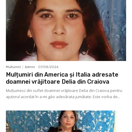
Multumiri
Admin
-
07/08/2026
Mulțumiri din America și Italia adresate
doamnei vrăjitoare Delia din Craiova
Mulţumesc din suflet doamnei vrăjitoare Delia din Craiova pentru
ajutorul acordat în a-mi găsi adevărata jumătate. Este vorba de...