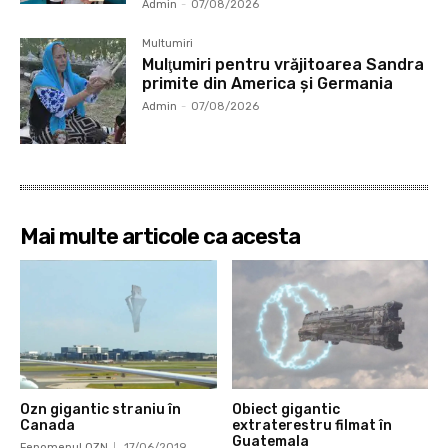
Admin
-
07/08/2026
Multumiri
Mulţumiri pentru vrăjitoarea Sandra
primite din America și Germania
Admin
-
07/08/2026
Mai multe articole ca acesta
Ozn gigantic straniu în
Obiect gigantic
Canada
extraterestru filmat în
Guatemala
Fenomenul OZN
17/06/2019