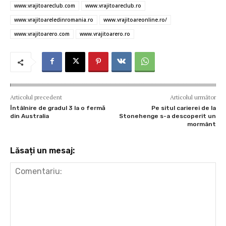
www.vrajitoareclub.com
www.vrajitoareclub.ro
www.vrajitoareledinromania.ro
www.vrajitoareonline.ro/
www.vrajitoarero.com
www.vrajitoarero.ro
Articolul precedent
Articolul următor
Întâlnire de gradul 3 la o fermă
Pe situl carierei de la
din Australia
Stonehenge s-a descoperit un
mormânt
Lăsați un mesaj: