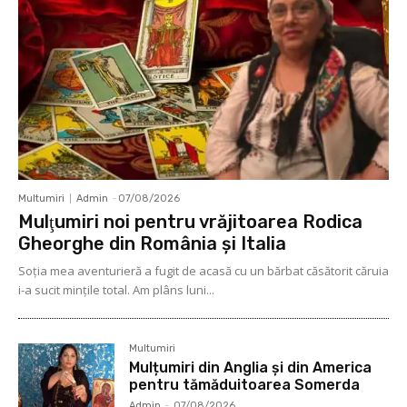
Multumiri
Admin
-
07/08/2026
Mulţumiri noi pentru vrăjitoarea Rodica
Gheorghe din România și Italia
Soţia mea aventurieră a fugit de acasă cu un bărbat căsătorit căruia
i-a sucit mințile total. Am plâns luni...
Multumiri
Mulțumiri din Anglia și din America
pentru tămăduitoarea Somerda
Admin
-
07/08/2026