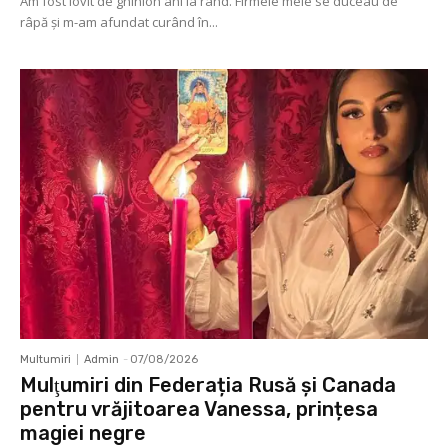
Am fost lovit de ghinion ani la rând. Firmele mele se duceau de
râpă şi m-am afundat curând în...
Multumiri
Admin
-
07/08/2026
Mulţumiri din Federația Rusă și Canada
pentru vrăjitoarea Vanessa, prințesa
magiei negre