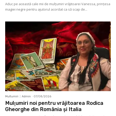
Aduc pe această cale mii de mulţumiri vrăjitoarei Vanessa, prințesa
magiei negre pentru ajutorul acordat ca să scap de...
Multumiri
Admin
-
07/08/2026
Mulţumiri noi pentru vrăjitoarea Rodica
Gheorghe din România și Italia