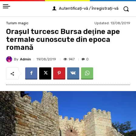
Autentificați-vă / Înregistrați-vă
Updated:
13/08/2019
Turism magic
Oraşul turcesc Bursa deţine ape
termale cunoscute din epoca
romană
By
Admin
947
19/08/2019
0