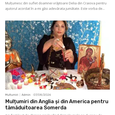
Mulţumesc din suflet doamnei vrăjitoare Delia din Craiova pentru
ajutorul acordat în a-mi găsi adevărata jumătate. Este vorba de...
Multumiri
Admin
-
07/08/2026
Mulțumiri din Anglia și din America pentru
tămăduitoarea Somerda