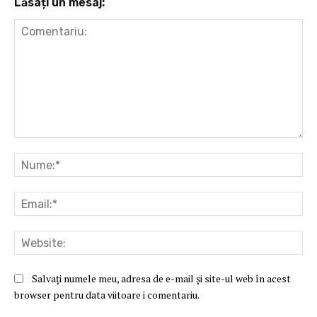
Lăsați un mesaj:
Comentariu:
Nu
Ema
Web
Salvați numele meu, adresa de e-mail și site-ul web în acest
browser pentru data viitoare i comentariu.