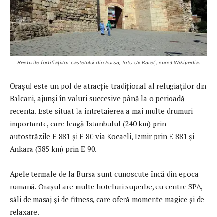
Resturile fortifiaţiilor castelului din Bursa, foto de Karelj, sursă Wikipedia.
Oraşul este un pol de atracţie tradiţional al refugiaţilor din
Balcani, ajunşi în valuri succesive până la o perioadă
recentă. Este situat la întretăierea a mai multe drumuri
importante, care leagă Istanbulul (240 km) prin
autostrăzile E 881 şi E 80 via Kocaeli, Izmir prin E 881 şi
Ankara (385 km) prin E 90.
Apele termale de la Bursa sunt cunoscute încă din epoca
romană. Oraşul are multe hoteluri superbe, cu centre SPA,
săli de masaj şi de fitness, care oferă momente magice şi de
relaxare.