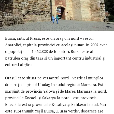
Bursa, anticul Prusa, este un oraş din nord – vestul
Anatoliei, capitala provinciei cu acelaşi nume. În 2007 avea
o populaţie de 1.562.828 de locuitori. Bursa este al
patrulea oraş din ţară şi un important centru industrial şi
cultural al ţării.
Oraşul este situat pe versantul nord – vestic al munţilor
dominaţi de piscul Uludag în sudul regiunii Marmara. Este
mărginit de provincia Yalova şi de Marea Marmara la nord,
provinciile Kocaeli şi Sakarya la nord – est, provincia
Bilecik la est şi provinciile Kutahya şi Balikesir la sud. Mai
este supranumit Yeşil Bursa, „Bursa verde”, deoarece are