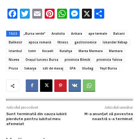
F
T
E
Pi
W
M
X
P
ac
w
m
nt
h
es
ar
e
it
ai
er
at
se
ta
TAGS
„Bursa verde”
Anatolia
Ankara
ape termale
Balcani
b
te
l
es
s
n
je
Balikesir
epoca romană
fitness
gastronomice
Iskander Kebap
o
r
t
A
g
az
Istanbul
Izmir
Kocaeli
Kutahya
Marea Marmara
Marmara
o
p
er
ă
Niceea
Oraşul turcesc Bursa
provincia Bilecik
provincia Yalova
Prusa
Sakarya
săli de masaj
SPA
Uludag
Yeşil Bursa
k
p
Articolul precedent
Articolul următor
Sunt terminată din cauza iubirii
M-a anunțat că povestea
pierdute pentru iubitul meu
noastră s-a terminat
afemeiat