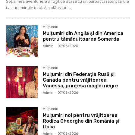
Soţia mea aventurieră a fugit de acasă cu un bărbat căsătorit căruia
i-a sucit mințile total. Am plâns luni...
Multumiri
Mulțumiri din Anglia și din America
pentru tămăduitoarea Somerda
Admin
-
07/08/2026
Multumiri
Mulţumiri din Federația Rusă și
Canada pentru vrăjitoarea
Vanessa, prințesa magiei negre
Admin
-
07/08/2026
Multumiri
Mulţumiri noi pentru vrăjitoarea
Rodica Gheorghe din România și
Italia
Admin
-
07/08/2026