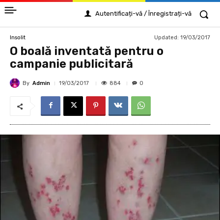
Autentificați-vă / Înregistrați-vă
Updated:
19/03/2017
Insolit
O boală inventată pentru o
campanie publicitară
By
Admin
884
19/03/2017
0