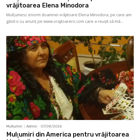
vrăjitoarea Elena Minodora
Mulţumesc enorm doamnei vrăjitoare Elena Minodora, pe care am
găsit-o cu anunț pe www.vrajtoarero.com care a reuşit să mă...
Multumiri
Admin
-
07/08/2026
Mulţumiri din America pentru vrăjitoarea