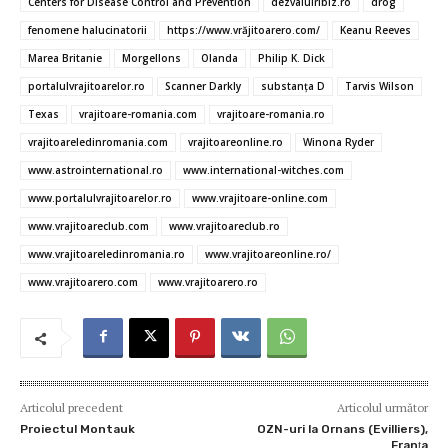
b
te
l
es
s
n
je
Centers for Disease Control and Prevention
dezvaluiribiz.ro
drog
o
r
t
A
g
az
fenomene halucinatorii
https://www.vrăjitoarero.com/
Keanu Reeves
o
p
er
ă
Marea Britanie
Morgellons
Olanda
Philip K. Dick
portalulvrajitoarelor.ro
Scanner Darkly
substanţa D
Tarvis Wilson
k
p
Texas
vrajitoare-romania.com
vrajitoare-romania.ro
vrajitoareledinromania.com
vrajitoareonline.ro
Winona Ryder
www.astrointernational.ro
www.international-witches.com
www.portalulvrajitoarelor.ro
www.vrajitoare-online.com
www.vrajitoareclub.com
www.vrajitoareclub.ro
www.vrajitoareledinromania.ro
www.vrajitoareonline.ro/
www.vrajitoarero.com
www.vrajitoarero.ro
Articolul precedent
Articolul următor
Proiectul Montauk
OZN-uri la Ornans (Evilliers),
Franţa