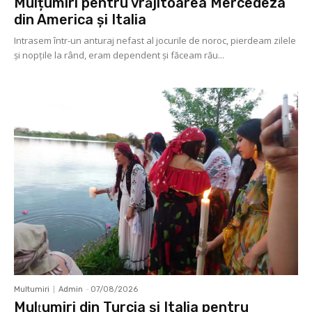
Mulțumiri pentru vrăjitoarea Mercedeza
din America și Italia
Intrasem într-un anturaj nefast al jocurile de noroc, pierdeam zilele
și nopțile la rând, eram dependent și făceam rău...
Multumiri
Admin
-
07/08/2026
Mulţumiri din Turcia și Italia pentru