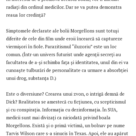
radiaţi din ordinul medicilor. Dar se va putea demonstra
reaua lor credinţă?
Simptomele declarate ale bolii Morgellons sunt totuşi
diferite de cele din film unde eroii încearcă să captureze
viermişori în fiole. Parazitismul “iluzoriu” este un loc
comun. (Într-un univers futurist unde agenţii secreţi au
facultatea de a-şi schimba faţa şi identitatea, unul din ei va
cunoaşte tulburări de personalitate ca urmare a absorbţiei
unui drog, substanţa D.)
Este o diversiune? Crearea unui zvon, o intrigă demnă de
Dick? Realitatea se amestecă cu ficţiunea, cu scepticismul
şi cu conspiraţia. Informaţia cu dezinformaţia. În SUA,
medicii sunt mai divizaţi ca niciodată privind boala
Morgellons. Există şi o primă victimă, un bolnav pe nume
Tarvis Wilson care s-a sinucis în Texas. Apoi, ele au apărut