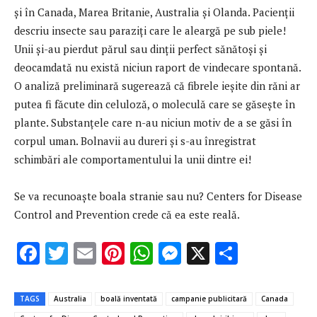
şi în Canada, Marea Britanie, Australia şi Olanda. Pacienţii
descriu insecte sau paraziţi care le aleargă pe sub piele!
Unii şi-au pierdut părul sau dinţii perfect sănătoşi şi
deocamdată nu există niciun raport de vindecare spontană.
O analiză preliminară sugerează că fibrele ieşite din răni ar
putea fi făcute din celuloză, o moleculă care se găseşte în
plante. Substanţele care n-au niciun motiv de a se găsi în
corpul uman. Bolnavii au dureri şi s-au înregistrat
schimbări ale comportamentului la unii dintre ei!
Se va recunoaşte boala stranie sau nu? Centers for Disease
Control and Prevention crede că ea este reală.
F
T
E
Pi
W
M
X
P
ac
w
m
nt
h
es
ar
e
it
ai
er
at
se
ta
TAGS
Australia
boală inventată
campanie publicitară
Canada