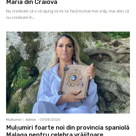
Maria din Craiova
Nu credeam că o să ajung să mi se facă tocmai mie vrăji, mai ales că
nu credeam în...
Multumiri
Admin
-
07/08/2026
Mulţumiri foarte noi din provincia spaniolă
Malaga pentru celebra vrăjitoare