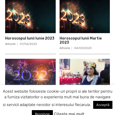
Horoscopul lunii Iunie 2023
Horoscopul lunii Martie
2023
Articole
01/06/2023
Articole
04/03/2023
Acest website foloseste cookie-uri proprii si ale tertilor pentru
a furniza vizitatorilor o experienta mult mai buna de navigare
Horoscopul lunii Noiembrie
Regina Maria Campina
2022
vorbind despre conturile de
si servicii adaptate nevoilor si interesului fiecaruia.
Acceptă
Facebook false
Articole
01/11/2022
Insolit
14/07/2022
Citește mai mult
Respinge