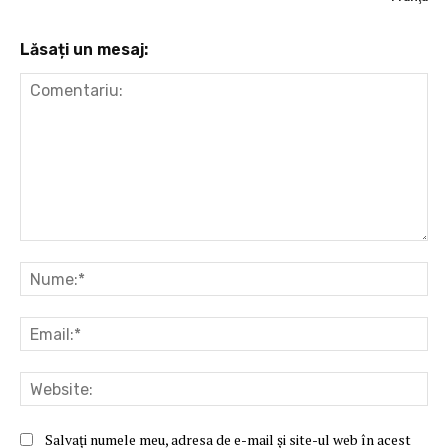
Lăsați un mesaj:
Comentariu:
Nu
Ema
Web
Salvați numele meu, adresa de e-mail și site-ul web în acest