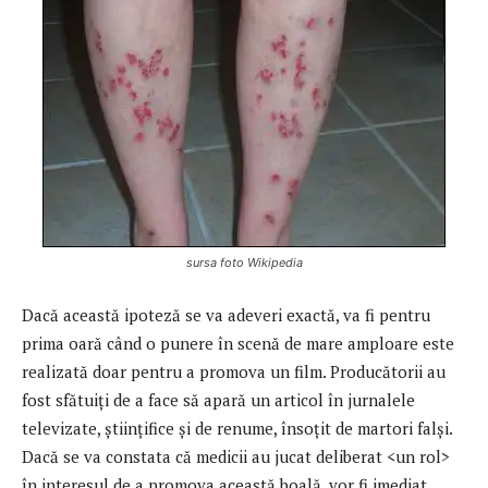
sursa foto Wikipedia
Dacă această ipoteză se va adeveri exactă, va fi pentru
prima oară când o punere în scenă de mare amploare este
realizată doar pentru a promova un film. Producătorii au
fost sfătuiţi de a face să apară un articol în jurnalele
televizate, ştiinţifice şi de renume, însoţit de martori falşi.
Dacă se va constata că medicii au jucat deliberat <un rol>
în interesul de a promova această boală, vor fi imediat