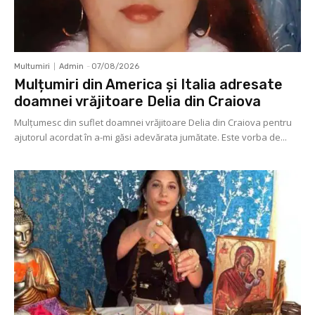
Multumiri
Admin
-
07/08/2026
Mulțumiri din America și Italia adresate
doamnei vrăjitoare Delia din Craiova
Mulţumesc din suflet doamnei vrăjitoare Delia din Craiova pentru
ajutorul acordat în a-mi găsi adevărata jumătate. Este vorba de...