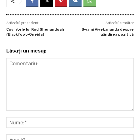
Articolul precedent
Articolul următor
Cuvintele lui Rod Shenandoah
Swami Vivekananda despre
(Blackfoot-Oneida)
gândirea pozitivă
Lăsați un mesaj:
Comentariu:
Nu
Ema