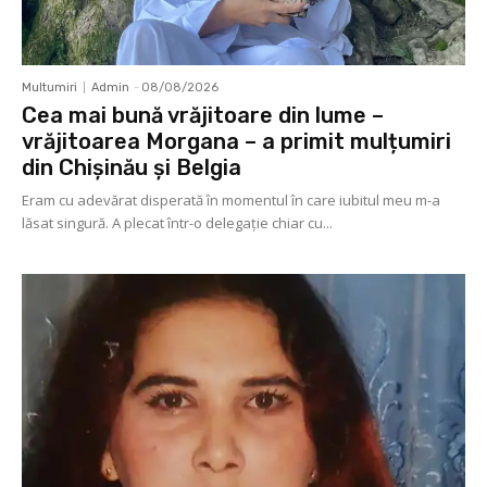
Multumiri
Admin
-
08/08/2026
Cea mai bună vrăjitoare din lume –
vrăjitoarea Morgana – a primit mulțumiri
din Chișinău și Belgia
Eram cu adevărat disperată în momentul în care iubitul meu m-a
lăsat singură. A plecat într-o delegaţie chiar cu...