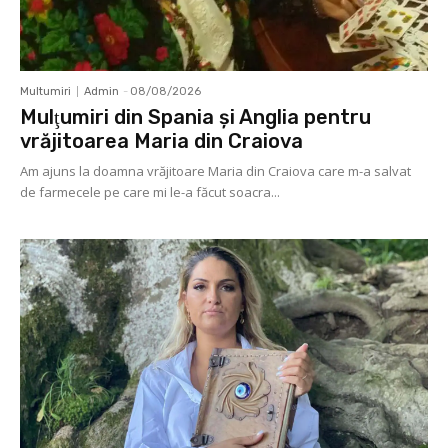
Multumiri
Admin
-
08/08/2026
Mulţumiri din Spania şi Anglia pentru
vrăjitoarea Maria din Craiova
Am ajuns la doamna vrăjitoare Maria din Craiova care m-a salvat
de farmecele pe care mi le-a făcut soacra...