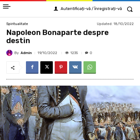
Autentificați-vă / Înregistrați-vă
Updated:
18/10/2022
Spiritualitate
Napoleon Bonaparte despre
destin
By
Admin
1235
19/10/2022
0