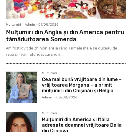
Multumiri
Admin
-
07/08/2026
Mulțumiri din Anglia și din America pentru
tămăduitoarea Somerda
Am fost lovit de ghinion ani la rând. Firmele mele se duceau de
râpă şi m-am afundat curând în...
Multumiri
Cea mai bună vrăjitoare din lume –
vrăjitoarea Morgana – a primit
mulțumiri din Chișinău și Belgia
Admin
-
08/08/2026
Multumiri
Mulțumiri din America și Italia
adresate doamnei vrăjitoare Delia
din Craiova