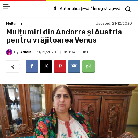
Autentificați-vă / Înregistrați-vă
Updated:
21/12/2020
Multumiri
Mulțumiri din Andorra și Austria
pentru vrăjitoarea Venus
By
Admin
874
11/12/2020
0