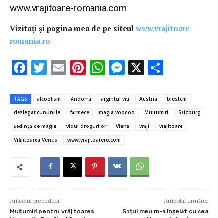
www.vrajitoare-romania.com
Vizitaţi şi pagina mea de pe siteul
www.vrajitoare-
romania.ro
F
T
E
Pi
W
M
X
P
ac
w
m
nt
h
es
ar
e
it
ai
er
at
se
ta
TAGS
alcoolism
Andorra
argintul viu
Austria
blestem
b
te
l
es
s
n
je
dezlegat cununiile
farmece
magia voodoo
Mulţumiri
Salzburg
o
r
t
A
g
az
şedinţă de magie
viciul drogurilor
Viena
vraji
vrajitoare
o
p
er
ă
Vrăjitoarea Venus
www.vrajitoarero.com
k
p
Articolul precedent
Articolul următor
Mulțumiri pentru vrăjitoarea
Soțul meu m-a înșelat cu cea