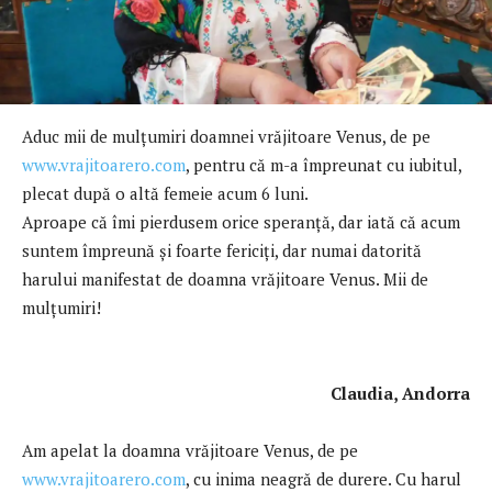
Aduc mii de mulţumiri doamnei vrăjitoare Venus, de pe
www.vrajitoarero.com
, pentru că m-a împreunat cu iubitul,
plecat după o altă femeie acum 6 luni.
Aproape că îmi pierdusem orice speranţă, dar iată că acum
suntem împreună şi foarte fericiţi, dar numai datorită
harului manifestat de doamna vrăjitoare Venus. Mii de
mulţumiri!
Claudia, Andorra
Am apelat la doamna vrăjitoare Venus, de pe
www.vrajitoarero.com
, cu inima neagră de durere. Cu harul