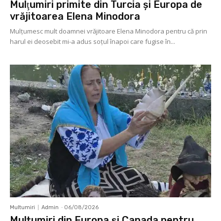
Mulţumiri primite din Turcia și Europa de
vrăjitoarea Elena Minodora
Mulţumesc mult doamnei vrăjitoare Elena Minodora pentru că prin
harul ei deosebit mi-a adus soţul înapoi care fugise în...
Multumiri
Admin
-
06/08/2026
Mulțumiri din Europa și Canada pentru