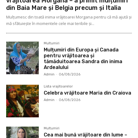
vrăjitoarea Morgana – a primit mulțumiri
din Baia Mare și Belgia precum și Italia
Mulţumesc din toată inima vrăjitoarei Morgana pentru că mă ajută și
mă sfătuiește în momentele cele mai teribile și...
Multumiri
Mulțumiri din Europa și Canada
pentru vrăjitoarea și
tămăduitoarea Sandra din inima
Ardealului
Admin
-
06/08/2026
Lista vrajitoarelor
Celebra vrăjitoare Maria din Craiova
Admin
-
06/08/2026
Multumiri
Cea mai bună vrăjitoare din lume –