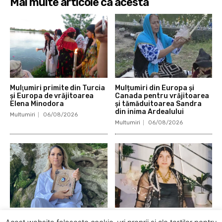
Mai multe articole ca acesta
Mulţumiri primite din Turcia
Mulțumiri din Europa și
și Europa de vrăjitoarea
Canada pentru vrăjitoarea
Elena Minodora
și tămăduitoarea Sandra
din inima Ardealului
Multumiri
06/08/2026
Multumiri
06/08/2026
Cea mai bună vrăjitoare din
Mulţumiri recente pentru