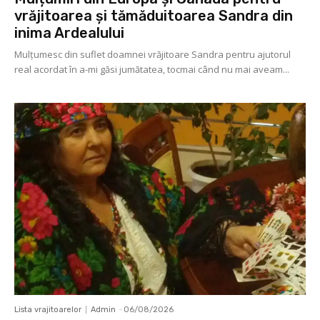
vrăjitoarea și tămăduitoarea Sandra din
inima Ardealului
Mulţumesc din suflet doamnei vrăjitoare Sandra pentru ajutorul
real acordat în a-mi găsi jumătatea, tocmai când nu mai aveam...
Lista vrajitoarelor
Admin
-
06/08/2026