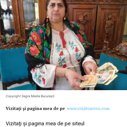
Copyright Segra Media București
Vi
zitaţi şi pagina mea de pe
www.vrăjitoarero.com
Vizitaţi şi pagina mea de pe siteul