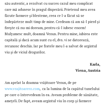
său autentic, a rezolvat cu succes cazul meu complicat
care mă adusese în pragul disperării. Prietenul meu avea
făcute farmece şi blesteme, ceea ce l-a făcut să se
îndepărteze mult timp de mine. Credeam că am să-l pierd şi
firește că nu-mi doream, pentru că-l iubesc enorm!
Mulţumesc mult, doamnă Venus. Pentru mine, iubirea este
capitală şi dacă acum sunt cu el, dvs. vi se datorează,
recunosc deschis. Iar pe fratele meu l-a salvat de argintul
viu și de viciul drogurilor.
Karla,
Viena, Austria
Am apelat la doamna vrăjitoare Venus, de pe
www.vrajitoarero.com
, ca la lumina de la capătul tunelului
pe care o întrevedeam în ea. Aveam probleme de sănătate,
ameţeli. De fapt, aveam argintul viu în corp și farmece