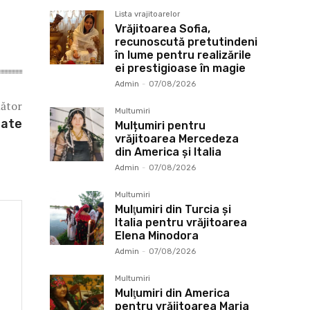
Lista vrajitoarelor
Vrăjitoarea Sofia,
recunoscută pretutindeni
în lume pentru realizările
ei prestigioase în magie
Admin
-
07/08/2026
mător
Multumiri
tate
Mulțumiri pentru
vrăjitoarea Mercedeza
din America și Italia
Admin
-
07/08/2026
Multumiri
Mulţumiri din Turcia și
Italia pentru vrăjitoarea
Elena Minodora
Admin
-
07/08/2026
Multumiri
Mulţumiri din America
pentru vrăjitoarea Maria