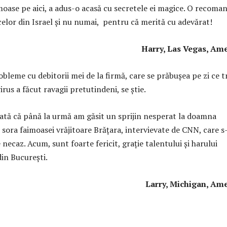
oase pe aici, a adus-o acasă cu secretele ei magice. O recoma
celor din Israel şi nu numai, pentru că merită cu adevărat!
Harry, Las Vegas, Ameri
leme cu debitorii mei de la firmă, care se prăbuşea pe zi ce t
rus a făcut ravagii pretutindeni, se știe.
 iată că până la urmă am găsit un sprijin nesperat la doamna
 sora faimoasei vrăjitoare Brățara, intervievate de CNN, care s
 necaz. Acum, sunt foarte fericit, graţie talentului și harului
in București.
Larry, Michigan, Ameri