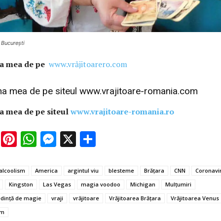
 București
ina mea de pe
www.vrăjitoarero.com
ina mea de pe siteul
www.vrajitoare-romania.com
na mea de pe siteul
www.vrajitoare-romania.ro
E
Pi
W
M
X
P
m
nt
h
es
ar
ai
er
at
se
ta
alcoolism
America
argintul viu
blesteme
Brăţara
CNN
Coronavi
l
es
s
n
je
Kingston
Las Vegas
magia voodoo
Michigan
Mulțumiri
t
A
g
az
edinţă de magie
vraji
vrăjitoare
Vrăjitoarea Brăţara
Vrăjitoarea Venus
p
er
ă
om