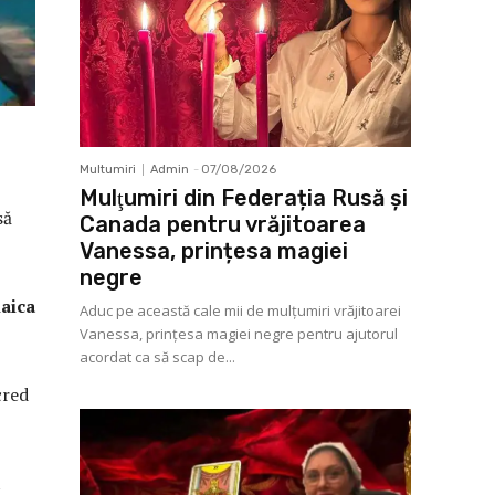
Multumiri
Admin
-
07/08/2026
Mulţumiri din Federația Rusă și
să
Canada pentru vrăjitoarea
Vanessa, prințesa magiei
negre
ca
Aduc pe această cale mii de mulţumiri vrăjitoarei
Vanessa, prințesa magiei negre pentru ajutorul
acordat ca să scap de...
cred
t