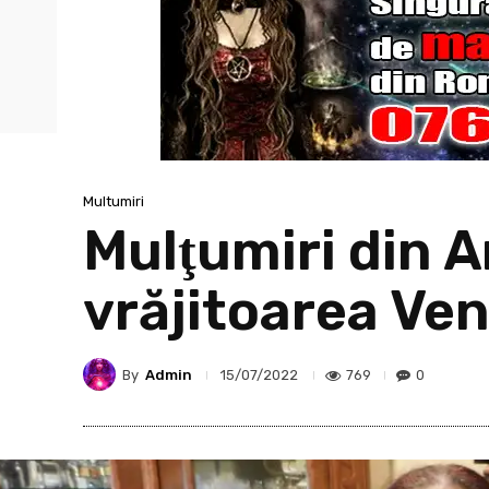
Multumiri
Mulţumiri din 
vrăjitoarea Ve
By
Admin
769
0
15/07/2022