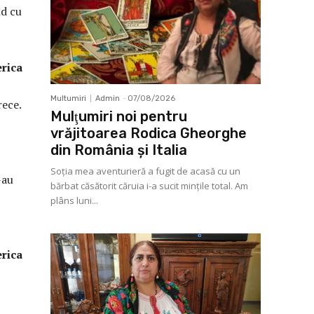
nd cu
ca
Multumiri
Admin
-
07/08/2026
rece.
Mulţumiri noi pentru
vrăjitoarea Rodica Gheorghe
din România și Italia
Soţia mea aventurieră a fugit de acasă cu un
-au
bărbat căsătorit căruia i-a sucit mințile total. Am
plâns luni...
ca