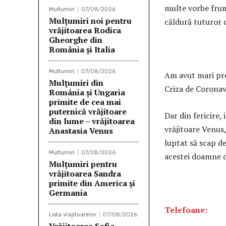
multe vorbe frum
Multumiri
07/08/2026
Mulţumiri noi pentru
căldură tuturor 
vrăjitoarea Rodica
Gheorghe din
România și Italia
Multumiri
07/08/2026
Am avut mari prob
Mulţumiri din
Criza de Coronavi
România și Ungaria
primite de cea mai
puternică vrăjitoare
Dar din fericire,
din lume – vrăjitoarea
vrăjitoare Venus,
Anastasia Venus
luptat să scap de
Multumiri
07/08/2026
acestei doamne d
Mulţumiri pentru
vrăjitoarea Sandra
primite din America și
Germania
Telefoane:
Lista vrajitoarelor
07/08/2026