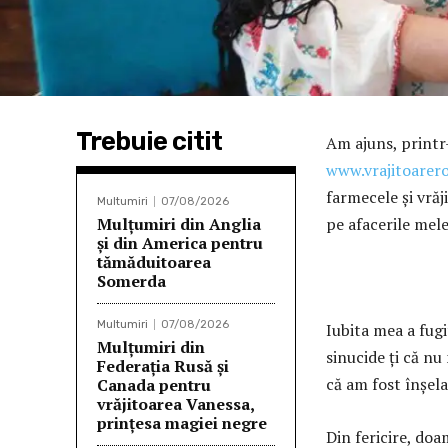
Trebuie citit
Am ajuns, printr
www.vrajitoarer
farmecele și vrăj
Multumiri
07/08/2026
Mulțumiri din Anglia
pe afacerile me
și din America pentru
tămăduitoarea
J
Somerda
Multumiri
07/08/2026
Iubita mea a fugi
Mulţumiri din
sinucide ți că nu
Federația Rusă și
că am fost înşela
Canada pentru
vrăjitoarea Vanessa,
prințesa magiei negre
Din fericire, do