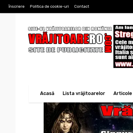
Înscriere
Politica de cookie-uri
Contact
Acasă
Lista vrăjitoarelor
Articole