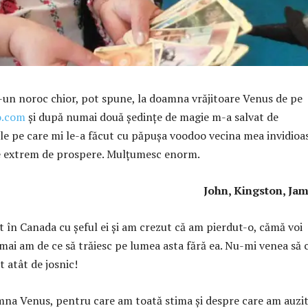
-un noroc chior, pot spune, la doamna vrăjitoare Venus de pe
o.com
şi după numai două şedinţe de magie m-a salvat de
ile pe care mi le-a făcut cu păpușa voodoo vecina mea invidioa
le extrem de prospere. Mulţumesc enorm.
ohn, Kingston, Jamai
t în Canada cu şeful ei şi am crezut că am pierdut-o, cămă voi
 mai am de ce să trăiesc pe lumea asta fără ea. Nu-mi venea să 
t atât de josnic!
amna Venus, pentru care am toată stima și despre care am auzi