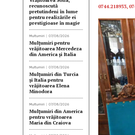
Vrăjitoarea Sofia,
recunoscută
0744.218933, 07
pretutindeni în lume
pentru realizările ei
prestigioase în magie
Multumiri
07/08/2026
Mulțumiri pentru
vrăjitoarea Mercedeza
din America și Italia
Multumiri
07/08/2026
Mulţumiri din Turcia
și Italia pentru
vrăjitoarea Elena
Minodora
Multumiri
07/08/2026
Mulţumiri din America
pentru vrăjitoarea
Maria din Craiova