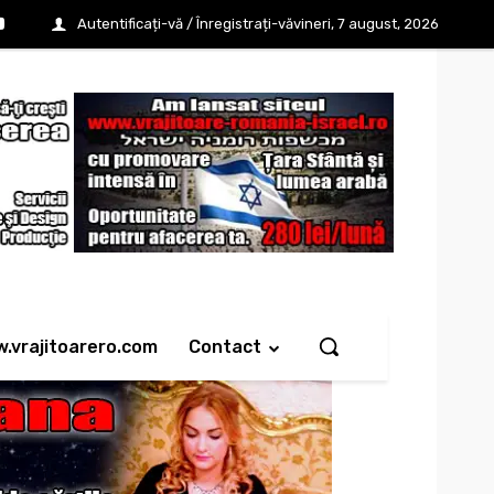
Autentificați-vă / Înregistrați-vă
vineri, 7 august, 2026
w.vrajitoarero.com
Contact