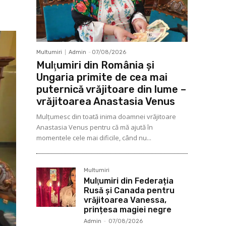
Multumiri
Admin
-
07/08/2026
Mulţumiri din România și
Ungaria primite de cea mai
puternică vrăjitoare din lume –
vrăjitoarea Anastasia Venus
Mulţumesc din toată inima doamnei vrăjitoare
Anastasia Venus pentru că mă ajută în
momentele cele mai dificile, când nu...
Multumiri
Mulţumiri din Federația
Rusă și Canada pentru
vrăjitoarea Vanessa,
prințesa magiei negre
Admin
-
07/08/2026