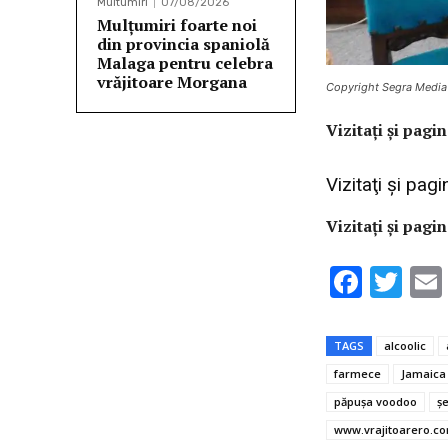
Multumiri
07/08/2026
Mulţumiri foarte noi
din provincia spaniolă
Malaga pentru celebra
vrăjitoare Morgana
Copyright Segra Media
Vi
zitaţi şi pag
Vizitaţi şi pag
Vizitaţi şi pagi
F
T
ac
w
e
it
TAGS
alcoolic
b
te
farmece
Jamaica
o
r
păpușa voodoo
ş
o
www.vrajitoarero.c