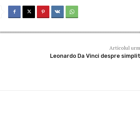
p
Articolul ur
Leonardo Da Vinci despre simpli