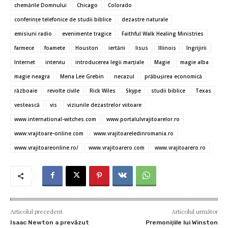
o
r
t
A
g
az
chemările Domnului
Chicago
Colorado
o
p
er
ă
conferinţe telefonice de studii biblice
dezastre naturale
emisiuni radio
evenimente tragice
Faithful Walk Healing Ministries
k
p
farmece
foamete
Houston
iertării
Iisus
Illinois
îngrijirii
Internet
interviu
introducerea legii marțiale
Magie
magie alba
magie neagra
Mena Lee Grebin
necazul
prăbuşirea economică
războaie
revolte civile
Rick Wiles
Skype
studii biblice
Texas
vestească
vis
viziunile dezastrelor viitoare
www.international-witches.com
www.portalulvrajitoarelor.ro
www.vrajitoare-online.com
www.vrajitoareledinromania.ro
www.vrajitoareonline.ro/
www.vrajitoarero.com
www.vrajitoarero.ro
Articolul precedent
Articolul următor
Isaac Newton a prevăzut
Premoniţiile lui Winston