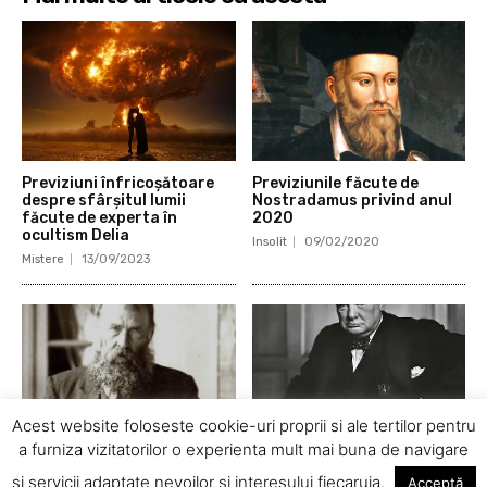
Previziuni înfricoșătoare
Previziunile făcute de
despre sfârșitul lumii
Nostradamus privind anul
făcute de experta în
2020
ocultism Delia
Insolit
09/02/2020
Mistere
13/09/2023
Acest website foloseste cookie-uri proprii si ale tertilor pentru
a furniza vizitatorilor o experienta mult mai buna de navigare
Previziunile misterioase ale
Premoniţiile lui Winston
si servicii adaptate nevoilor si interesului fiecaruia.
Acceptă
lui Nikolaas von Rensburg
Churchill