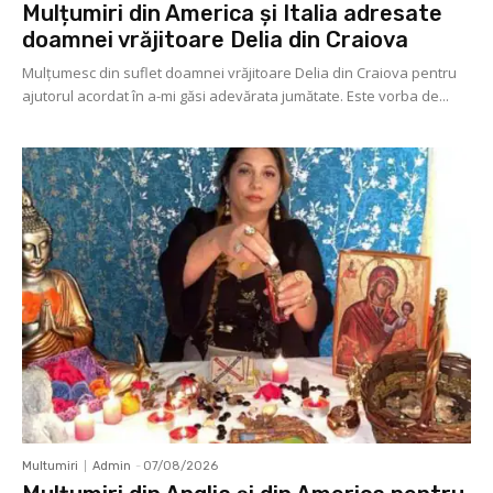
Mulțumiri din America și Italia adresate
doamnei vrăjitoare Delia din Craiova
Mulţumesc din suflet doamnei vrăjitoare Delia din Craiova pentru
ajutorul acordat în a-mi găsi adevărata jumătate. Este vorba de...
Multumiri
Admin
-
07/08/2026