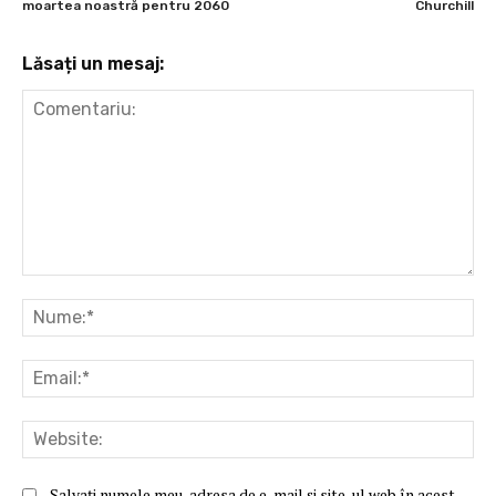
moartea noastră pentru 2060
Churchill
Lăsați un mesaj:
Comentariu:
Nu
Ema
Web
Salvați numele meu, adresa de e-mail și site-ul web în acest