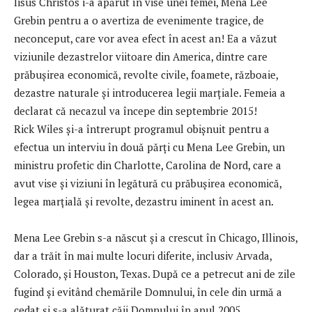
Iisus Christos i-a apărut în vise unei femei, Mena Lee
Grebin pentru a o avertiza de evenimente tragice, de
neconceput, care vor avea efect în acest an! Ea a văzut
viziunile dezastrelor viitoare din America, dintre care
prăbuşirea economică, revolte civile, foamete, războaie,
dezastre naturale și introducerea legii marțiale. Femeia a
declarat că necazul va începe din septembrie 2015!
Rick Wiles şi-a întrerupt programul obișnuit pentru a
efectua un interviu în două părți cu Mena Lee Grebin, un
ministru profetic din Charlotte, Carolina de Nord, care a
avut vise și viziuni în legătură cu prăbuşirea economică,
legea marțială și revolte, dezastru iminent în acest an.
Mena Lee Grebin s-a născut şi a crescut în Chicago, Illinois,
dar a trăit în mai multe locuri diferite, inclusiv Arvada,
Colorado, și Houston, Texas. După ce a petrecut ani de zile
fugind și evitând chemările Domnului, în cele din urmă a
cedat și s-a alăturat căii Domnului în anul 2005.