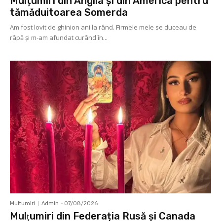
Mulțumiri din Anglia și din America pentru
tămăduitoarea Somerda
Am fost lovit de ghinion ani la rând. Firmele mele se duceau de
râpă şi m-am afundat curând în...
Multumiri
Admin
-
07/08/2026
Mulţumiri din Federația Rusă și Canada