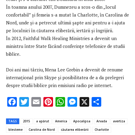
În toamna anului 2007, Dumnezeu a scos-o din „locul
confortabil” și femeia s-a mutat la Charlotte, în Carolina de
Nord, unde şi-a petrecut ultimii șapte ani pentru a-i ajuta
pe localnici în căutarea eliberării, iertării şi îngrijirii.
În 2012, Faithful Walk Healing Ministries a devenit un
ministru între State făcând conferinţe telefonice de studii
biblice.
Doi ani mai târziu, Mena Lee Grebin a devenit de renume
internațional prin Skype și posibilitatea de a da prelegeri
despre studii biblice prin emisiuni radio pe internet.
F
T
E
Pi
W
M
X
P
ac
w
m
nt
h
es
ar
e
it
ai
er
at
se
ta
TAGS
2015
a apărut
America
Apocalipsa
Arvada
avertiza
b
te
l
es
s
n
je
blesteme
Carolina de Nord
căutarea eliberării
Charlotte