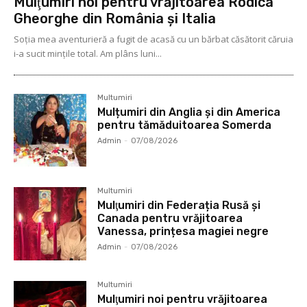
Mulţumiri noi pentru vrăjitoarea Rodica
Gheorghe din România și Italia
Soţia mea aventurieră a fugit de acasă cu un bărbat căsătorit căruia
i-a sucit mințile total. Am plâns luni...
Multumiri
Mulțumiri din Anglia și din America
pentru tămăduitoarea Somerda
Admin
-
07/08/2026
Multumiri
Mulţumiri din Federația Rusă și
Canada pentru vrăjitoarea
Vanessa, prințesa magiei negre
Admin
-
07/08/2026
Multumiri
Mulţumiri noi pentru vrăjitoarea