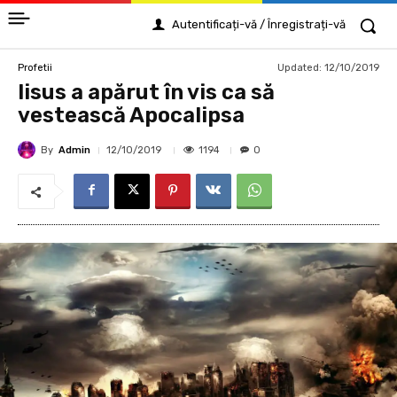
Autentificați-vă / Înregistrați-vă
Updated:
12/10/2019
Profetii
Iisus a apărut în vis ca să
vestească Apocalipsa
By
Admin
1194
12/10/2019
0