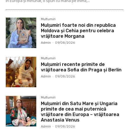
în Europa şi minunat, o spun cu mâna pe inimă,...
Multumiri
Mulţumiri foarte noi din republica
Moldova și Cehia pentru celebra
vrăjitoare Morgana
Admin
-
09/08/2026
Multumiri
Mulţumiri recente primite de
vrăjitoarea Sofia din Praga și Berlin
Admin
-
09/08/2026
Multumiri
Mulţumiri din Satu Mare și Ungaria
primite de cea mai puternică
vrăjitoare din Europa – vrăjitoarea
Anastasia Venus
Admin
-
09/08/2026