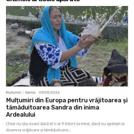
Multumiri
Admin
-
09/08/2026
Mulțumiri din Europa pentru vrăjitoarea și
tămăduitoarea Sandra din inima
Ardealului
Chiar nu știu exact dacă el s-ar fi întors la mine, dacă nu apelam la
doamna vrăjitoare și tămăduitoare...