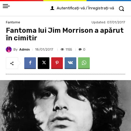
Autentificați-vă / Înregistrați-vă
Updated:
07/01/2017
Fantome
Fantoma lui Jim Morrison a apărut
în cimitir
By
Admin
1155
18/01/2017
0