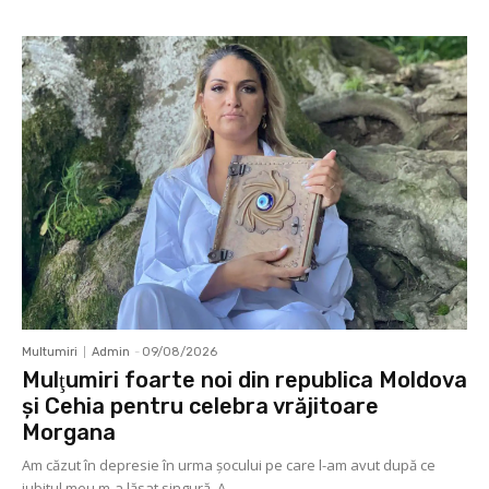
Multumiri
Admin
-
09/08/2026
Mulţumiri foarte noi din republica Moldova
și Cehia pentru celebra vrăjitoare
Morgana
Am căzut în depresie în urma șocului pe care l-am avut după ce
iubitul meu m-a lăsat singură. A...