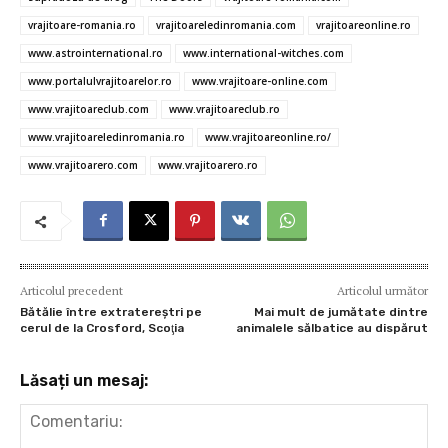
o
p
er
ă
vrajitoare-romania.ro
vrajitoareledinromania.com
vrajitoareonline.ro
k
p
www.astrointernational.ro
www.international-witches.com
www.portalulvrajitoarelor.ro
www.vrajitoare-online.com
www.vrajitoareclub.com
www.vrajitoareclub.ro
www.vrajitoareledinromania.ro
www.vrajitoareonline.ro/
www.vrajitoarero.com
www.vrajitoarero.ro
Articolul precedent
Articolul următor
Bătălie între extratereştri pe
Mai mult de jumătate dintre
cerul de la Crosford, Scoţia
animalele sălbatice au dispărut
Lăsați un mesaj: