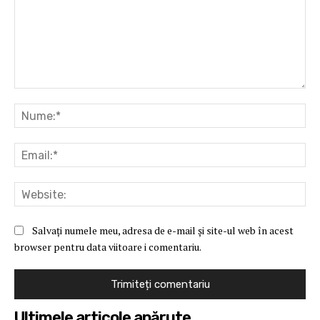
Comentariu:
Nu
Ema
Web
Salvați numele meu, adresa de e-mail și site-ul web în acest
browser pentru data viitoare i comentariu.
Ultimele articole apărute