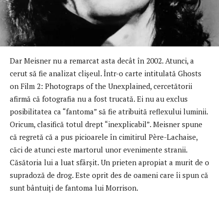
Dar Meisner nu a remarcat asta decât în 2002. Atunci, a
cerut să fie analizat clişeul. Într-o carte intitulată Ghosts
on Film 2: Photograps of the Unexplained, cercetătorii
afirmă că fotografia nu a fost trucată. Ei nu au exclus
posibilitatea ca “fantoma” să fie atribuită reflexului luminii.
Oricum, clasifică totul drept “inexplicabil”. Meisner spune
că regretă că a pus picioarele în cimitirul Père-Lachaise,
căci de atunci este martorul unor evenimente stranii.
Căsătoria lui a luat sfârşit. Un prieten apropiat a murit de o
supradoză de drog. Este oprit des de oameni care îi spun că
sunt bântuiţi de fantoma lui Morrison.