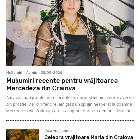
Multumiri
Admin
-
05/08/2026
Mulţumiri recente pentru vrăjitoarea
Mercedeza din Craiova
Am avut mari probleme cu jocurile de noroc şi mi-am pierdut averea
din prostie. Dar din fericire, am găsit un sprijin nesperat la doamna
Mercedeza din Craiova, care s-a luptat enorm cu demonii din mine
Lista vrajitoarelor
Celebra vrăjitoare Maria din Craiova