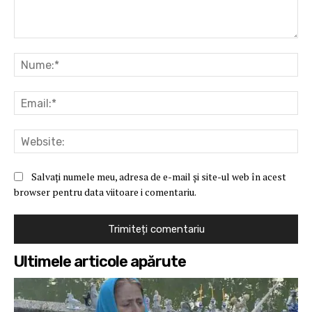
Comentariu:
Nu
Ema
Web
Salvați numele meu, adresa de e-mail și site-ul web în acest
browser pentru data viitoare i comentariu.
Ultimele articole apărute