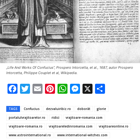
„Life And Works Of Confucius”, Prospero Intorcetta, et al., 1687, autor Prospero
Intorcetta, Philippe Couplet et al, Wikipedia.
F
T
E
Pi
W
M
X
P
ac
w
m
nt
h
es
ar
e
it
ai
er
at
se
ta
TAGS
Confucius
dezvaluiribiz.ro
doborât
glorie
b
te
l
es
s
n
je
portalulvrajitoarelor.ro
ridici
vrajitoare-romania.com
o
r
t
A
g
az
vrajitoare-romania.ro
vrajitoareledinromania.com
vrajitoareonline.ro
o
p
er
ă
www.astrointernational.ro
www.international-witches.com