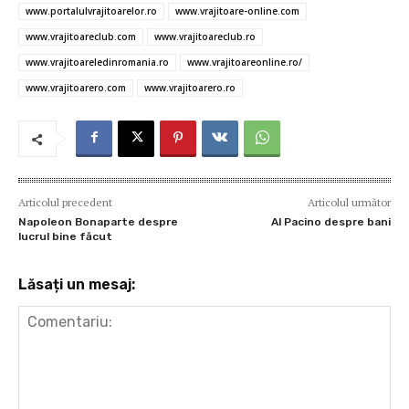
www.portalulvrajitoarelor.ro
www.vrajitoare-online.com
k
p
www.vrajitoareclub.com
www.vrajitoareclub.ro
www.vrajitoareledinromania.ro
www.vrajitoareonline.ro/
www.vrajitoarero.com
www.vrajitoarero.ro
Articolul precedent
Articolul următor
Napoleon Bonaparte despre
Al Pacino despre bani
lucrul bine făcut
Lăsați un mesaj: