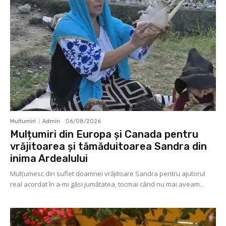
Multumiri
Admin
-
06/08/2026
Mulțumiri din Europa și Canada pentru
vrăjitoarea și tămăduitoarea Sandra din
inima Ardealului
Mulţumesc din suflet doamnei vrăjitoare Sandra pentru ajutorul
real acordat în a-mi găsi jumătatea, tocmai când nu mai aveam...