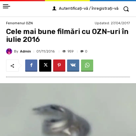
Autentificați-vă / Înregistrați-vă
Updated:
27/04/2017
Fenomenul OZN
Cele mai bune filmări cu OZN-uri în
iulie 2016
By
Admin
959
01/11/2016
0