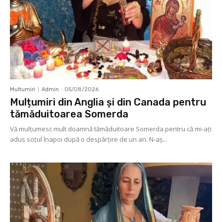
Multumiri
Admin
-
05/08/2026
Mulțumiri din Anglia și din Canada pentru
tămăduitoarea Somerda
Vă mulţumesc mult doamnă tămăduitoare Somerda pentru că mi-aţi
adus soţul înapoi după o despărţire de un an. N-aș...