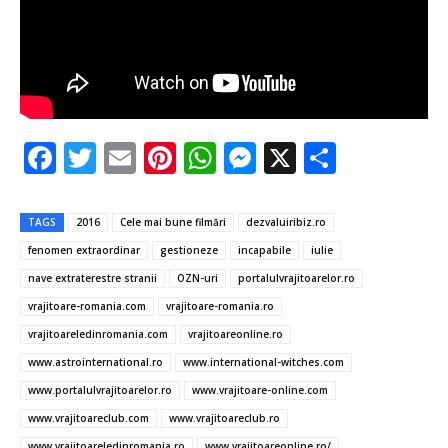
F
T
E
Pi
W
M
X
P
ac
w
m
nt
h
es
ar
e
it
ai
er
at
se
ta
TAGS
2016
Cele mai bune filmări
dezvaluiribiz.ro
b
te
l
es
s
n
je
fenomen extraordinar
gestioneze
incapabile
iulie
o
r
t
A
g
az
nave extraterestre stranii
OZN-uri
portalulvrajitoarelor.ro
o
p
er
ă
vrajitoare-romania.com
vrajitoare-romania.ro
vrajitoareledinromania.com
vrajitoareonline.ro
k
p
www.astrointernational.ro
www.international-witches.com
www.portalulvrajitoarelor.ro
www.vrajitoare-online.com
www.vrajitoareclub.com
www.vrajitoareclub.ro
www.vrajitoareledinromania.ro
www.vrajitoareonline.ro/