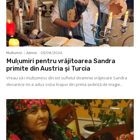
Multumiri
Admin
-
05/08/2026
Mulţumiri pentru vrăjitoarea Sandra
primite din Austria și Turcia
Vreau să-i mulţumesc din tot sufletul doamnei vrăjitoare Sandra
deoarece mi-a adus soţia înapoi din prima şedinţă de magie...