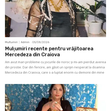
Multumiri
Admin
-
05/08/2026
Mulţumiri recente pentru vrăjitoarea
Mercedeza din Craiova
Am avut mari probleme cu jocurile de noroc şi mi-am pierdut averea
din prostie. Dar din fericire, am găsit un sprijin nesperat la doamna
Mercedeza din Craiova, care s-a luptat enorm cu demonii din mine