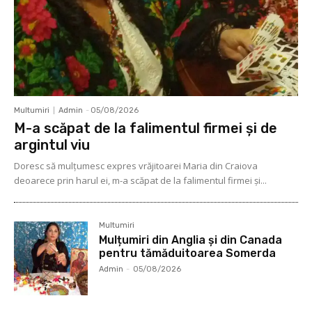
Multumiri
Admin
-
05/08/2026
M-a scăpat de la falimentul firmei și de
argintul viu
Doresc să mulţumesc expres vrăjitoarei Maria din Craiova
deoarece prin harul ei, m-a scăpat de la falimentul firmei şi...
Multumiri
Mulțumiri din Anglia și din Canada
pentru tămăduitoarea Somerda
Admin
-
05/08/2026