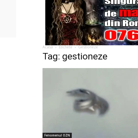
Acasă
Etichete
Gestioneze
Tag: gestioneze
Fenomenul OZN