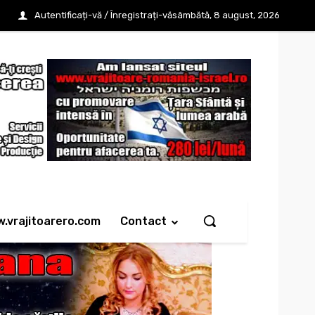
Autentificați-vă / Înregistrați-vă
sâmbătă, 8 august, 2026
w.vrajitoarero.com
Contact