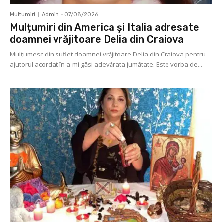
Multumiri
Admin
-
07/08/2026
Mulțumiri din America și Italia adresate
doamnei vrăjitoare Delia din Craiova
Mulţumesc din suflet doamnei vrăjitoare Delia din Craiova pentru
ajutorul acordat în a-mi găsi adevărata jumătate. Este vorba de...