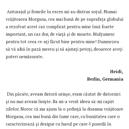
Anturajul și femeile în exces mi-au distrus soțul. Numai
vrăjitoarea Morgana, cea mai bună de pe suprafața globului
a rezolvat acest caz complicat pentru mine însă foarte
important, un caz dur, de viață și de moarte. Mulţumesc
pentru tot ceea ce-aţi făcut bine pentru mine! Dumnezeu
să vă aibă în pază mereu și să ajutați petoți, deoarece aveți
puteri nemăsurate.
Heidi,
Berlin, Germania
Din păcate, aveam datorii uriaşe, eram căutat de datornici
şi nu mai aveam linişte. Ba mi-a venit ideea să-mi capăt
zilelor. Noroc că ma ajuns la o şedinţă la doamna vrăjitoare
Morgana, cea mai bună din lume care, cu bunătatea care o
caracterizează şi desigur cu harul pe care-l posedă în