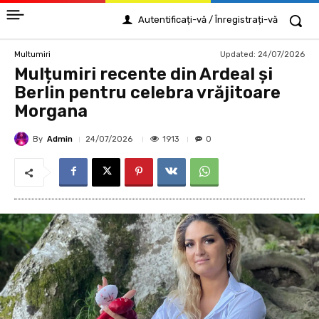
Autentificați-vă / Înregistrați-vă
Updated:
24/07/2026
Multumiri
Mulțumiri recente din Ardeal și
Berlin pentru celebra vrăjitoare
Morgana
By
Admin
1913
24/07/2026
0