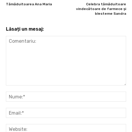
Tămăduitoarea Ana Maria
Celebra tămăduitoare
vindecătoare de farmece și
blesteme Sandra
Lăsați un mesaj:
Comentariu:
Nu
Ema
Web