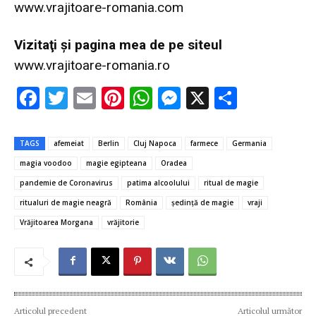
www.vrajitoare-romania.com
Vizitaţi şi pagina mea de pe siteul
www.vrajitoare-romania.ro
F
T
E
Pi
W
M
X
P
ac
w
m
nt
h
es
ar
e
it
ai
er
at
se
ta
TAGS
afemeiat
Berlin
Cluj Napoca
farmece
Germania
b
te
l
es
s
n
je
magia voodoo
magie egipteana
Oradea
o
r
t
A
g
az
pandemie de Coronavirus
patima alcoolului
ritual de magie
o
p
er
ă
ritualuri de magie neagră
România
şedinţă de magie
vraji
Vrăjitoarea Morgana
vrăjitorie
k
p
Articolul precedent
Articolul următor