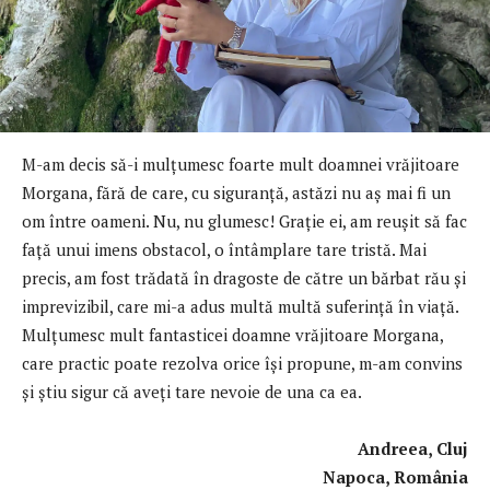
M-am decis să-i mulţumesc foarte mult doamnei vrăjitoare
Morgana, fără de care, cu siguranţă, astăzi nu aş mai fi un
om între oameni. Nu, nu glumesc! Graţie ei, am reuşit să fac
față unui imens obstacol, o întâmplare tare tristă. Mai
precis, am fost trădată în dragoste de către un bărbat rău şi
imprevizibil, care mi-a adus multă multă suferinţă în viaţă.
Mulţumesc mult fantasticei doamne vrăjitoare Morgana,
care practic poate rezolva orice își propune, m-am convins
și știu sigur că aveți tare nevoie de una ca ea.
Andreea, Cluj
Napoca, România