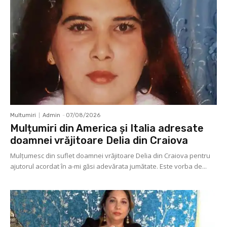
Multumiri
Admin
-
07/08/2026
Mulțumiri din America și Italia adresate
doamnei vrăjitoare Delia din Craiova
Mulţumesc din suflet doamnei vrăjitoare Delia din Craiova pentru
ajutorul acordat în a-mi găsi adevărata jumătate. Este vorba de...