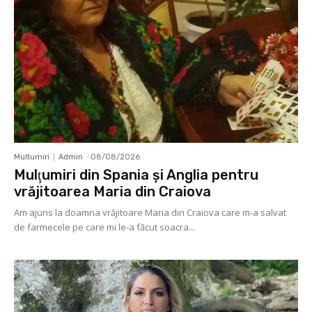
Multumiri
Admin
-
08/08/2026
Mulţumiri din Spania şi Anglia pentru
vrăjitoarea Maria din Craiova
Am ajuns la doamna vrăjitoare Maria din Craiova care m-a salvat
de farmecele pe care mi le-a făcut soacra...