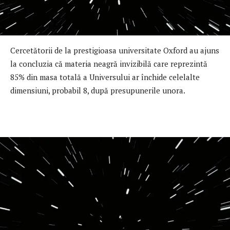
Cercetătorii de la prestigioasa universitate Oxford au ajuns
la concluzia că materia neagră invizibilă care reprezintă
85% din masa totală a Universului ar închide celelalte
dimensiuni, probabil 8, după presupunerile unora.