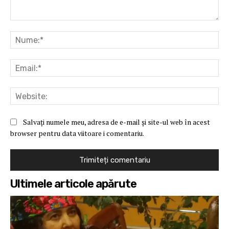
Comentariu:
Nu
Ema
Web
Salvați numele meu, adresa de e-mail și site-ul web în acest
browser pentru data viitoare i comentariu.
Ultimele articole apărute