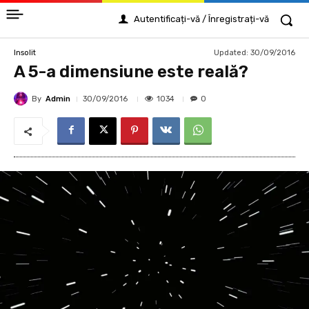
Autentificați-vă / Înregistrați-vă
Updated:
30/09/2016
Insolit
A 5-a dimensiune este reală?
By
Admin
1034
30/09/2016
0