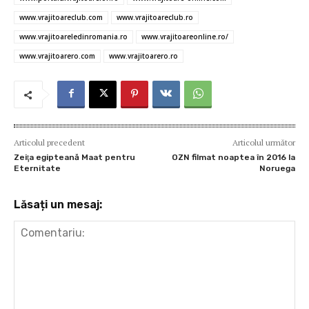
www.vrajitoareclub.com
www.vrajitoareclub.ro
www.vrajitoareledinromania.ro
www.vrajitoareonline.ro/
www.vrajitoarero.com
www.vrajitoarero.ro
Articolul precedent
Articolul următor
Zeiţa egipteană Maat pentru
OZN filmat noaptea în 2016 la
Eternitate
Noruega
Lăsați un mesaj: