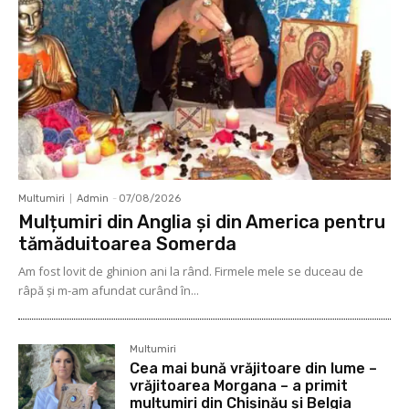
Multumiri
Admin
-
07/08/2026
Mulțumiri din Anglia și din America pentru
tămăduitoarea Somerda
Am fost lovit de ghinion ani la rând. Firmele mele se duceau de
râpă şi m-am afundat curând în...
Multumiri
Cea mai bună vrăjitoare din lume –
vrăjitoarea Morgana – a primit
mulțumiri din Chișinău și Belgia