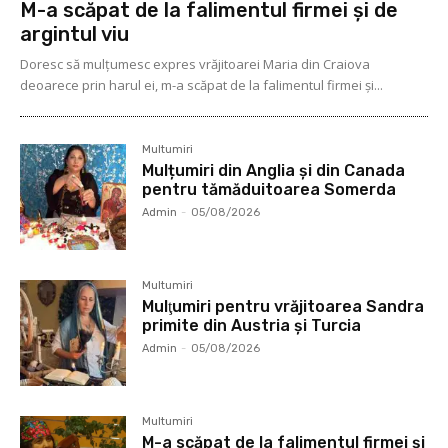
M-a scăpat de la falimentul firmei și de
argintul viu
Doresc să mulţumesc expres vrăjitoarei Maria din Craiova
deoarece prin harul ei, m-a scăpat de la falimentul firmei şi...
Multumiri
Mulțumiri din Anglia și din Canada
pentru tămăduitoarea Somerda
Admin
-
05/08/2026
Multumiri
Mulţumiri pentru vrăjitoarea Sandra
primite din Austria și Turcia
Admin
-
05/08/2026
Multumiri
M-a scăpat de la falimentul firmei și