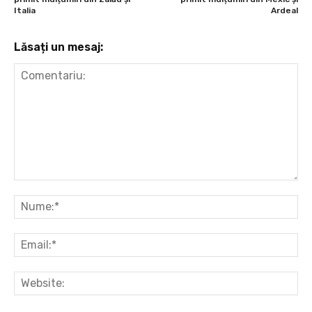
Italia
Ardeal
Lăsați un mesaj:
Comentariu:
Nu
Ema
Web