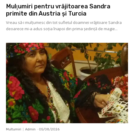
Mulţumiri pentru vrăjitoarea Sandra
primite din Austria și Turcia
Vreau să-i mulţumesc din tot sufletul doamnei vrăjitoare Sandra
deoarece mi-a adus soţia înapoi din prima şedinţă de magie...
Multumiri
Admin
-
05/08/2026