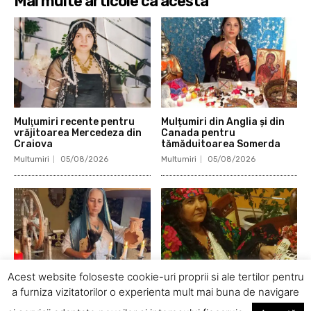
Mai multe articole ca acesta
Mulţumiri recente pentru
Mulțumiri din Anglia și din
vrăjitoarea Mercedeza din
Canada pentru
Craiova
tămăduitoarea Somerda
Multumiri
05/08/2026
Multumiri
05/08/2026
Acest website foloseste cookie-uri proprii si ale tertilor pentru
a furniza vizitatorilor o experienta mult mai buna de navigare
Mulţumiri pentru
M-a scăpat de la falimentul
vrăjitoarea Sandra primite
firmei și de argintul viu