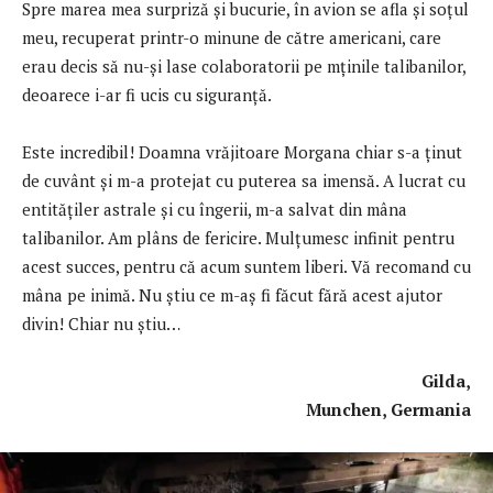
Spre marea mea surpriză și bucurie, în avion se afla și soțul
meu, recuperat printr-o minune de către americani, care
erau decis să nu-și lase colaboratorii pe mținile talibanilor,
deoarece i-ar fi ucis cu siguranță.
Este incredibil! Doamna vrăjitoare Morgana chiar s-a ținut
de cuvânt și m-a protejat cu puterea sa imensă. A lucrat cu
entitățiler astrale și cu îngerii, m-a salvat din mâna
talibanilor. Am plâns de fericire. Mulțumesc infinit pentru
acest succes, pentru că acum suntem liberi. Vă recomand cu
mâna pe inimă. Nu știu ce m-aș fi făcut fără acest ajutor
divin! Chiar nu știu…
Gilda,
Munchen, Germania