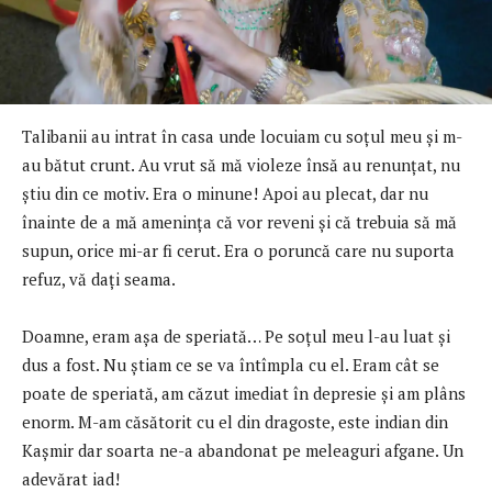
Talibanii au intrat în casa unde locuiam cu soțul meu și m-
au bătut crunt. Au vrut să mă violeze însă au renunțat, nu
știu din ce motiv. Era o minune! Apoi au plecat, dar nu
înainte de a mă amenința că vor reveni și că trebuia să mă
supun, orice mi-ar fi cerut. Era o poruncă care nu suporta
refuz, vă dați seama.
Doamne, eram așa de speriată… Pe soțul meu l-au luat și
dus a fost. Nu știam ce se va întîmpla cu el. Eram cât se
poate de speriată, am căzut imediat în depresie și am plâns
enorm. M-am căsătorit cu el din dragoste, este indian din
Kașmir dar soarta ne-a abandonat pe meleaguri afgane. Un
adevărat iad!