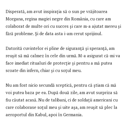
Disperată, am avut inspirația să o sun pe vrăjitoarea
Morgana, regina magiei negre din România, cu care am
colaborat de multe ori cu succes și care m-a ajutat mereu și
fără probleme. Și de data asta i-am cerut sprijinul.
Datorită cuvintelor ei pline de siguranță și speranță, am
reușit să mă calmez în cele din urmă. M-a asigurat că-mi va
face imediat ritualuri de protecție și pentru a mă putea
scoate din infern, chiar și cu soțul meu.
Nu am fost nicio secundă sceptică, pentru că știam că mă
voi putea baza pe ea. După două zile, am avut surpriza să
fiu căutat acasă. Nu de talibani, ci de soldații americani cu
care colaborase soțul meu și uite așa, am reușit să plec la
aeroportul din Kabul, apoi în Germania.