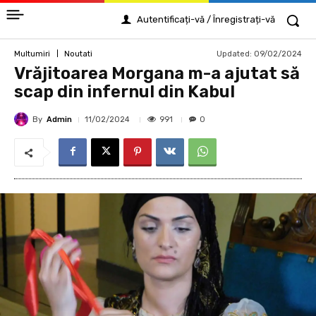
Autentificați-vă / Înregistrați-vă
Updated:
09/02/2024
Multumiri
Noutati
Vrăjitoarea Morgana m-a ajutat să
scap din infernul din Kabul
By
Admin
991
11/02/2024
0