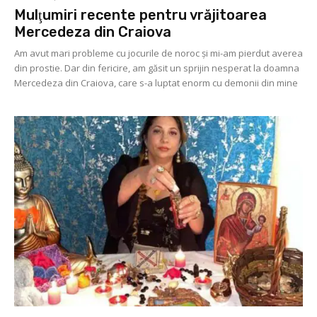
Mulţumiri recente pentru vrăjitoarea
Mercedeza din Craiova
Am avut mari probleme cu jocurile de noroc şi mi-am pierdut averea
din prostie. Dar din fericire, am găsit un sprijin nesperat la doamna
Mercedeza din Craiova, care s-a luptat enorm cu demonii din mine