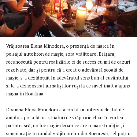
Vrăjitoarea Elena Minodora, o prezență de marcă în
peisajul autohton de magie, sora vrăjitoarei Brățara,
recunoscută pentru realizările ei de succes cu mii de cazuri
rezolvate, dar și pentru că a creat o adevărată școală de
magie, s-a dezlănțuit în adevăratul sens bun al cuvântului
și le-a demonstrat jurnaliștilor ruși la ce nivel înalt a ajuns
magia în România.
Doamna Elena Minodora a acordat un interviu destul de
amplu, apoi a făcut ritualuri de vrăjitorie chiar în curtea
părintească, un loc magic deoarece are o mare tradiție și
semnificație în rândul vrăjitoarelor din București, cel puțin.