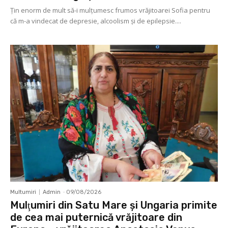
Ţin enorm de mult să-i mulţumesc frumos vrăjitoarei Sofia pentru
că m-a vindecat de depresie, alcoolism şi de epilepsie....
Multumiri
Admin
-
09/08/2026
Mulţumiri din Satu Mare și Ungaria primite
de cea mai puternică vrăjitoare din