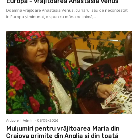
Europa – vrăjitoarea Anastasia Venus
Doamna vrăjitoare Anastasia Venus, cu harul său de necontestat
în Europa şi minunat, o spun cu mâna pe inimă,...
Articole
Admin
-
09/08/2026
Mulţumiri pentru vrăjitoarea Maria din
Craiova primite din Anglia și din toată