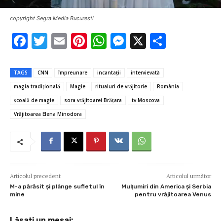
copyright Segra Media Bucuresti
F
T
E
Pi
W
M
X
P
ac
w
m
nt
h
es
ar
e
it
ai
er
at
se
ta
TAGS
CNN
împreunare
incantaţii
intervievată
b
te
l
es
s
n
je
magia tradiţională
Magie
ritualuri de vrăjitorie
România
o
r
t
A
g
az
şcoală de magie
sora vrăjitoarei Brăţara
tv Moscova
o
p
er
ă
Vrăjitoarea Elena Minodora
k
p
Articolul precedent
Articolul următor
M-a părăsit și plânge sufletul în
Mulţumiri din America și Serbia
mine
pentru vrăjitoarea Venus
Lăsați un mesaj: