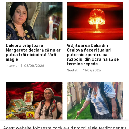
Celebra vrăjitoare
Vrăjitoarea Delia din
Margareta declară că nu ar
Craiova face ritualuri
putea trăi niciodată fără
puternice pentru ca
magie
războiul din Ucraina să se
termine repede
Interviuri
05/08/2026
Noutati
11/07/2026
Vrăjitoarea Rodica
Vrăjitoarea Anastasia
Acest website foloseste cookie-uri proprii si ale tertilor pentru