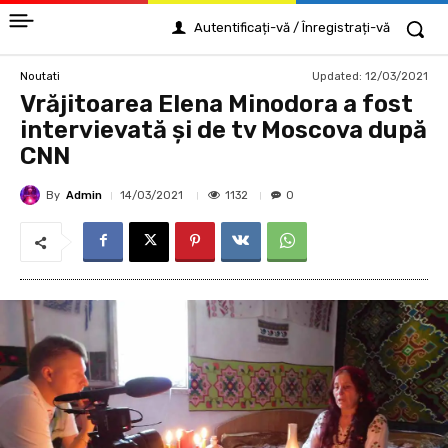
Autentificați-vă / Înregistrați-vă
Updated:
12/03/2021
Noutati
Vrăjitoarea Elena Minodora a fost
intervievată și de tv Moscova după
CNN
By
Admin
1132
14/03/2021
0