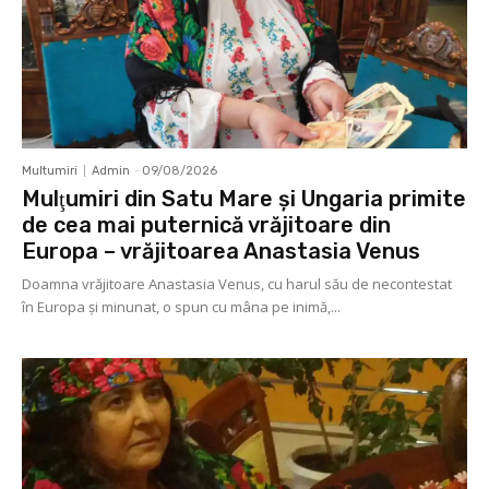
Multumiri
Admin
-
09/08/2026
Mulţumiri din Satu Mare și Ungaria primite
de cea mai puternică vrăjitoare din
Europa – vrăjitoarea Anastasia Venus
Doamna vrăjitoare Anastasia Venus, cu harul său de necontestat
în Europa şi minunat, o spun cu mâna pe inimă,...