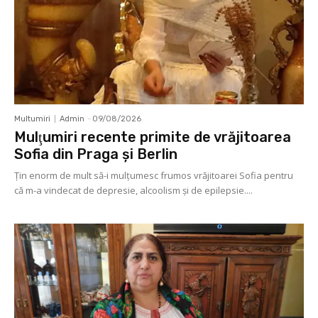
Multumiri
Admin
-
09/08/2026
Mulţumiri recente primite de vrăjitoarea
Sofia din Praga și Berlin
Ţin enorm de mult să-i mulţumesc frumos vrăjitoarei Sofia pentru
că m-a vindecat de depresie, alcoolism şi de epilepsie....