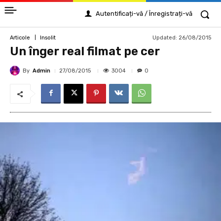
Autentificați-vă / Înregistrați-vă
Updated:
26/08/2015
Articole
Insolit
Un înger real filmat pe cer
By
Admin
3004
27/08/2015
0