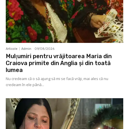
Articole
Admin
-
09/08/2026
Mulţumiri pentru vrăjitoarea Maria din
Craiova primite din Anglia și din toată
lumea
Nu credeam că o să ajung să mi se facă vrăji, mai ales că nu
credeam în ele până...