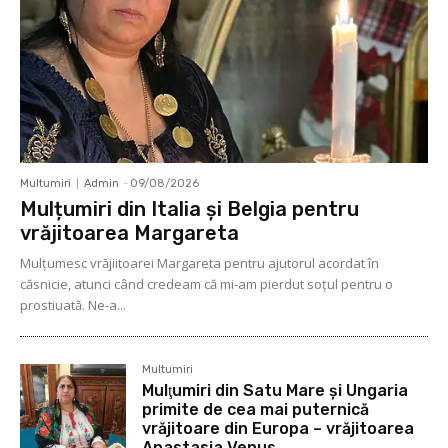
Multumiri
Admin
-
09/08/2026
Mulțumiri din Italia și Belgia pentru
vrăjitoarea Margareta
Mulţumesc vrăjiitoarei Margareta pentru ajutorul acordat în
căsnicie, atunci când credeam că mi-am pierdut soţul pentru o
prostiuată. Ne-a...
Multumiri
Mulţumiri din Satu Mare și Ungaria
primite de cea mai puternică
vrăjitoare din Europa – vrăjitoarea
Anastasia Venus