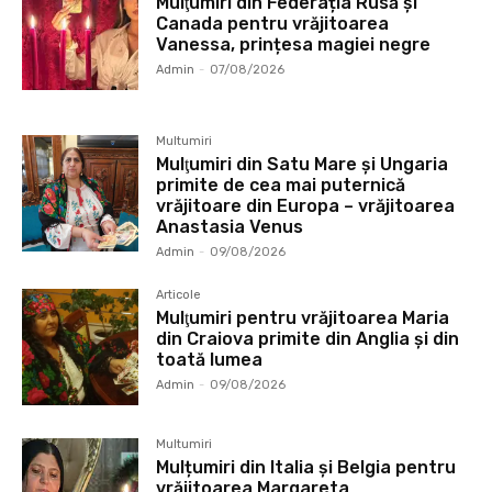
Mulţumiri din Federația Rusă și
Canada pentru vrăjitoarea
Vanessa, prințesa magiei negre
Admin
-
07/08/2026
Multumiri
Mulţumiri din Satu Mare și Ungaria
primite de cea mai puternică
vrăjitoare din Europa – vrăjitoarea
Anastasia Venus
Admin
-
09/08/2026
Articole
Mulţumiri pentru vrăjitoarea Maria
din Craiova primite din Anglia și din
toată lumea
Admin
-
09/08/2026
Multumiri
Mulțumiri din Italia și Belgia pentru
vrăjitoarea Margareta