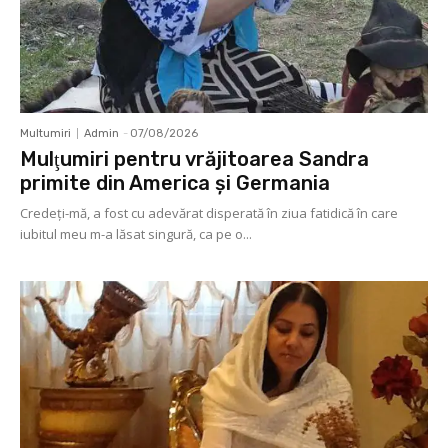
Multumiri
Admin
-
07/08/2026
Mulţumiri pentru vrăjitoarea Sandra
primite din America și Germania
Credeți-mă, a fost cu adevărat disperată în ziua fatidică în care
iubitul meu m-a lăsat singură, ca pe o...