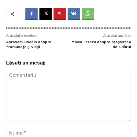
Articolul precedent
Articolul următor
Abraham Lincoln despre
Maica Tereza despre dragostea
frumusețe şi viață
de a dărui
Lăsați un mesaj:
Comentariu:
Nu