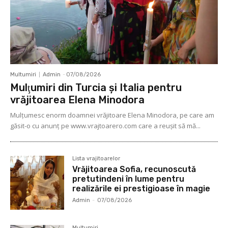
Multumiri
Admin
-
07/08/2026
Mulţumiri din Turcia și Italia pentru
vrăjitoarea Elena Minodora
Mulţumesc enorm doamnei vrăjitoare Elena Minodora, pe care am
găsit-o cu anunț pe www.vrajtoarero.com care a reuşit să mă...
Lista vrajitoarelor
Vrăjitoarea Sofia, recunoscută
pretutindeni în lume pentru
realizările ei prestigioase în magie
Admin
-
07/08/2026
Multumiri