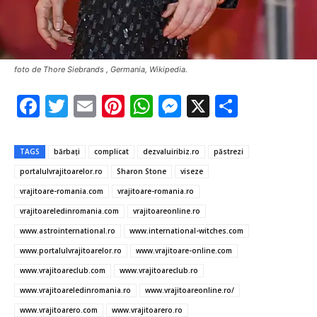
foto de Thore Siebrands , Germania, Wikipedia.
F
T
E
Pi
W
M
X
P
ac
w
m
nt
h
es
ar
e
it
ai
er
at
se
ta
TAGS
bărbaţi
complicat
dezvaluiribiz.ro
păstrezi
b
te
l
es
s
n
je
portalulvrajitoarelor.ro
Sharon Stone
viseze
o
r
t
A
g
az
vrajitoare-romania.com
vrajitoare-romania.ro
o
p
er
ă
vrajitoareledinromania.com
vrajitoareonline.ro
www.astrointernational.ro
www.international-witches.com
k
p
www.portalulvrajitoarelor.ro
www.vrajitoare-online.com
www.vrajitoareclub.com
www.vrajitoareclub.ro
www.vrajitoareledinromania.ro
www.vrajitoareonline.ro/
www.vrajitoarero.com
www.vrajitoarero.ro